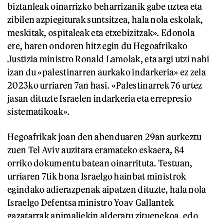
biztanleak oinarrizko beharrizanik gabe uztea eta
zibilen azpiegiturak suntsitzea, hala nola eskolak,
meskitak, ospitaleak eta etxebizitzak». Edonola
ere, haren ondoren hitz egin du Hegoafrikako
Justizia ministro Ronald Lamolak, eta argi utzi nahi
izan du «palestinarren aurkako indarkeria» ez zela
2023ko urriaren 7an hasi. «Palestinarrek 76 urtez
jasan dituzte Israelen indarkeria eta errepresio
sistematikoak».
Hegoafrikak joan den abenduaren 29an aurkeztu
zuen Tel Aviv auzitara eramateko eskaera, 84
orriko dokumentu batean oinarrituta. Testuan,
urriaren 7tik hona Israelgo hainbat ministrok
egindako adierazpenak aipatzen dituzte, hala nola
Israelgo Defentsa ministro Yoav Gallantek
gazatarrak animaliekin alderatu zituenekoa, edo