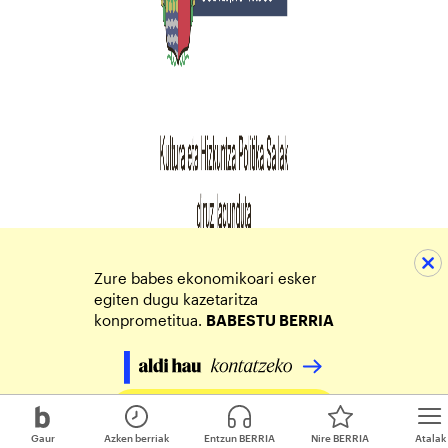
Zure babes ekonomikoari esker
egiten dugu kazetaritza
konprometitua.
BABESTU BERRIA
Egin zure ekarpena
Gaur
Azken berriak
Entzun BERRIA
Nire BERRIA
Atalak