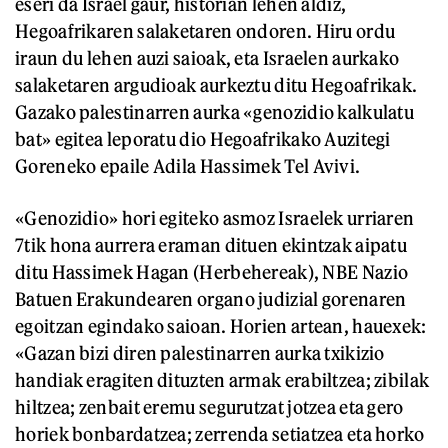
eseri da Israel gaur, historian lehen aldiz,
Hegoafrikaren salaketaren ondoren. Hiru ordu
iraun du lehen auzi saioak, eta Israelen aurkako
salaketaren argudioak aurkeztu ditu Hegoafrikak.
Gazako palestinarren aurka «genozidio kalkulatu
bat» egitea leporatu dio Hegoafrikako Auzitegi
Goreneko epaile Adila Hassimek Tel Avivi.
«Genozidio» hori egiteko asmoz Israelek urriaren
7tik hona aurrera eraman dituen ekintzak aipatu
ditu Hassimek Hagan (Herbehereak), NBE Nazio
Batuen Erakundearen organo judizial gorenaren
egoitzan egindako saioan. Horien artean, hauexek:
«Gazan bizi diren palestinarren aurka txikizio
handiak eragiten dituzten armak erabiltzea; zibilak
hiltzea; zenbait eremu segurutzat jotzea eta gero
horiek bonbardatzea; zerrenda setiatzea eta horko