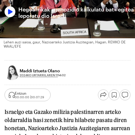
Hegoafrikak «genozidio kalkulatu bat» egitea
leporatu dio Israeli
Lehen auzi saioa, gaur, Nazioarteko Justizia Auzitegian, Hagan. REMKO DE
WAAL/EFE
Maddi Iztueta Olano
2024KO URTARRILAREN 11
14:02
Entzun
00:00:00
00:07:29
Israelgo eta Gazako milizia palestinarren arteko
oldarraldia hasi zenetik hiru hilabete pasatu diren
honetan, Nazioarteko Justizia Auzitegiaren aurrean