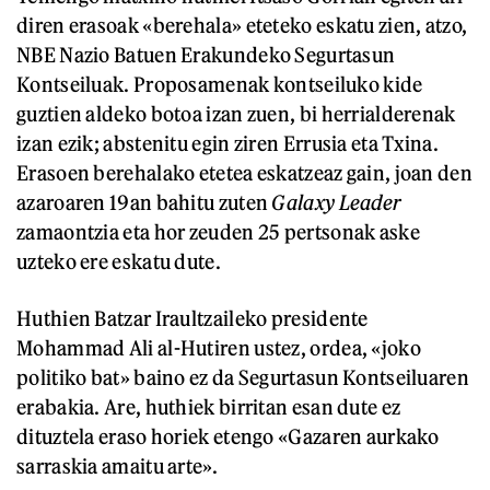
diren erasoak «berehala» eteteko eskatu zien, atzo,
NBE Nazio Batuen Erakundeko Segurtasun
Kontseiluak. Proposamenak kontseiluko kide
guztien aldeko botoa izan zuen, bi herrialderenak
izan ezik; abstenitu egin ziren Errusia eta Txina.
Erasoen berehalako etetea eskatzeaz gain, joan den
azaroaren 19an bahitu zuten
Galaxy Leader
zamaontzia eta hor zeuden 25 pertsonak aske
uzteko ere eskatu dute.
Huthien Batzar Iraultzaileko presidente
Mohammad Ali al-Hutiren ustez, ordea, «joko
politiko bat» baino ez da Segurtasun Kontseiluaren
erabakia. Are, huthiek birritan esan dute ez
dituztela eraso horiek etengo «Gazaren aurkako
sarraskia amaitu arte».