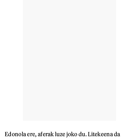
Edonola ere, aferak luze joko du. Litekeena da