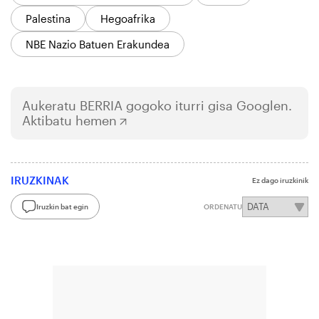
Palestina
Hegoafrika
NBE Nazio Batuen Erakundea
Aukeratu
BERRIA
gogoko iturri gisa Googlen.
Aktibatu hemen
IRUZKINAK
Ez dago iruzkinik
Iruzkin bat egin
ORDENATU