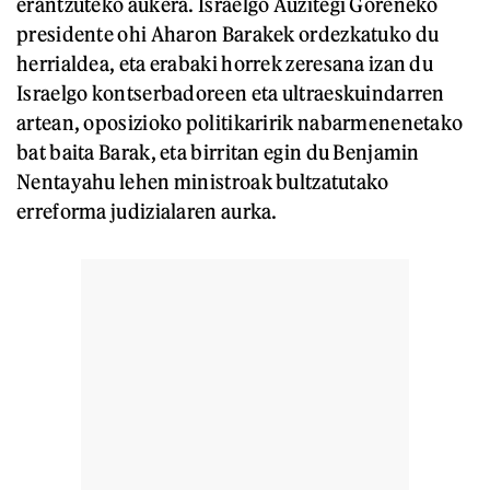
erantzuteko aukera. Israelgo Auzitegi Goreneko
presidente ohi Aharon Barakek ordezkatuko du
herrialdea, eta erabaki horrek zeresana izan du
Israelgo kontserbadoreen eta ultraeskuindarren
artean, oposizioko politikaririk nabarmenenetako
bat baita Barak, eta birritan egin du Benjamin
Nentayahu lehen ministroak bultzatutako
erreforma judizialaren aurka.