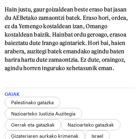
Hain justu, gaur goizaldean beste eraso bat jasan
du AEBetako zamaontzi batek. Eraso hori, ordea,
ez da Yemengo kostaldean izan, Omango
kostaldean baizik. Hainbat ordu geroago, erasoa
baieztatu dute Irango agintariek. Hori bai, haien
arabera, auzitegi batek emandako agindu baten
harira hartu dute zamaontzia. Ez dute, oraingoz,
agindu horren inguruko xehetasunik eman.
GAIAK
Palestinako gatazka
Nazioarteko Justizia Auzitegia
Gerrak eta gatazkak
Nazioarteko gatazkak
Gizateriaren aurkako krimenak
Israel