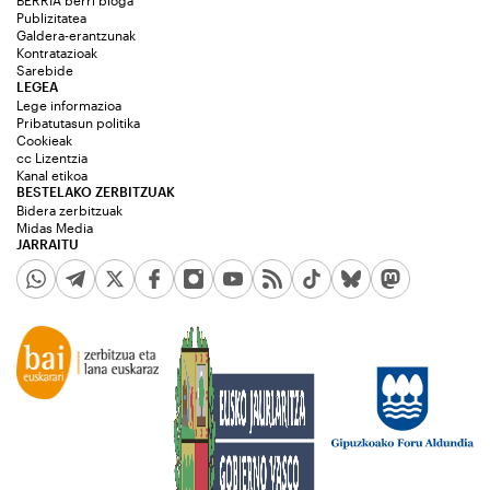
BERRIA berri bloga
Publizitatea
Galdera-erantzunak
Kontratazioak
Sarebide
LEGEA
Lege informazioa
Pribatutasun politika
Cookieak
cc Lizentzia
Kanal etikoa
BESTELAKO ZERBITZUAK
Bidera zerbitzuak
Midas Media
JARRAITU