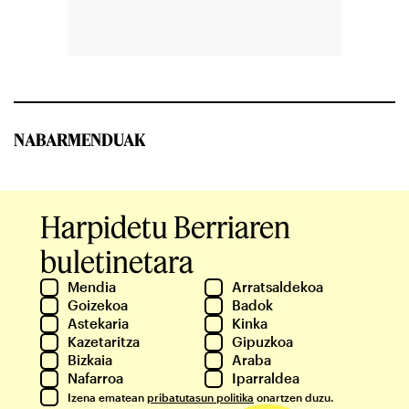
NABARMENDUAK
Harpidetu Berriaren
buletinetara
Mendia
Arratsaldekoa
Goizekoa
Badok
Astekaria
Kinka
Kazetaritza
Gipuzkoa
Bizkaia
Araba
Nafarroa
Iparraldea
Izena ematean
pribatutasun politika
onartzen duzu.