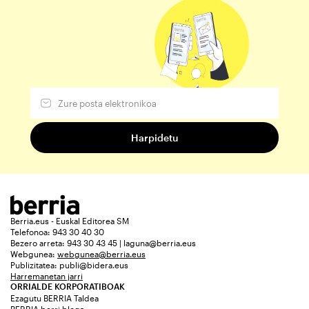
Berria.eus - Euskal Editorea SM
Telefonoa: 943 30 40 30
Bezero arreta: 943 30 43 45 | laguna@berria.eus
Webgunea:
webgunea@berria.eus
Publizitatea:
publi@bidera.eus
Harremanetan jarri
ORRIALDE KORPORATIBOAK
Ezagutu BERRIA Taldea