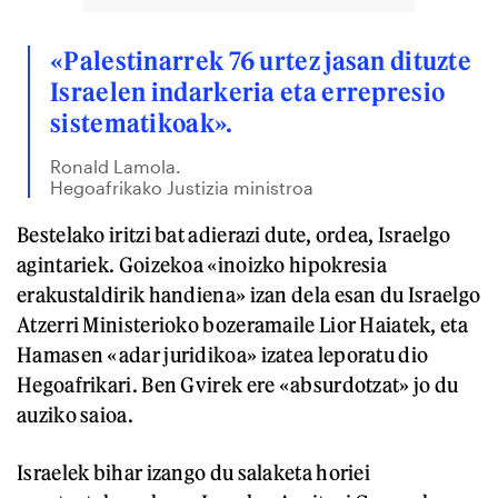
«Palestinarrek 76 urtez jasan dituzte
Israelen indarkeria eta errepresio
sistematikoak».
Ronald Lamola.
Hegoafrikako Justizia ministroa
Bestelako iritzi bat adierazi dute, ordea, Israelgo
agintariek. Goizekoa «inoizko hipokresia
erakustaldirik handiena» izan dela esan du Israelgo
Atzerri Ministerioko bozeramaile Lior Haiatek, eta
Hamasen «adar juridikoa» izatea leporatu dio
Hegoafrikari. Ben Gvirek ere «absurdotzat» jo du
auziko saioa.
Israelek bihar izango du salaketa horiei