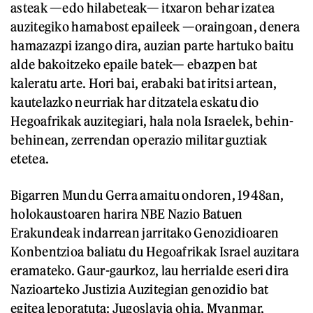
asteak —edo hilabeteak— itxaron behar izatea
auzitegiko hamabost epaileek —oraingoan, denera
hamazazpi izango dira, auzian parte hartuko baitu
alde bakoitzeko epaile batek— ebazpen bat
kaleratu arte. Hori bai, erabaki bat iritsi artean,
kautelazko neurriak har ditzatela eskatu dio
Hegoafrikak auzitegiari, hala nola Israelek, behin-
behinean, zerrendan operazio militar guztiak
etetea.
Bigarren Mundu Gerra amaitu ondoren, 1948an,
holokaustoaren harira NBE Nazio Batuen
Erakundeak indarrean jarritako Genozidioaren
Konbentzioa baliatu du Hegoafrikak Israel auzitara
eramateko. Gaur-gaurkoz, lau herrialde eseri dira
Nazioarteko Justizia Auzitegian genozidio bat
egitea leporatuta: Jugoslavia ohia, Myanmar,