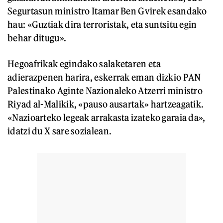
Segurtasun ministro Itamar Ben Gvirek esandako
hau: «Guztiak dira terroristak, eta suntsitu egin
behar ditugu».
Hegoafrikak egindako salaketaren eta
adierazpenen harira, eskerrak eman dizkio PAN
Palestinako Aginte Nazionaleko Atzerri ministro
Riyad al-Malikik, «pauso ausartak» hartzeagatik.
«Nazioarteko legeak arrakasta izateko garaia da»,
idatzi du X sare sozialean.