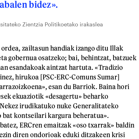
abalen bidez».
sitateko Zientzia Politikoetako irakaslea
 ordea, zailtasun handiak izango ditu Illak
eta gobernua osatzeko; bai, behintzat, batzuek
an esandakoak aintzat hartuta. «Tradizio
eginez, hirukoa [PSC-ERC-Comuns Sumar]
 arrazoizkoena», esan du Barriok. Baina hori
esek ekuaziotik «desagertu» beharko
«Nekez irudikatuko nuke Generalitateko
 bat kontseilari kargura beheratua».
 batez, ERCren emaitzak «oso txarrak» baldin
 ezin diren ondorioak eduki ditzakeen krisi