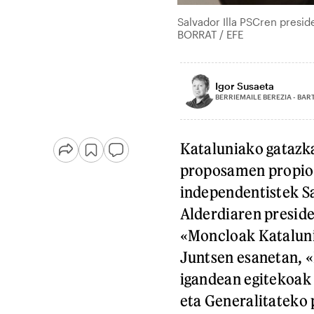
Salvador Illa PSCren presid
BORRAT / EFE
Igor Susaeta
BERRIEMAILE BEREZIA - BA
Kataluniako gatazk
proposamen propiori
independentistek Sa
Alderdiaren preside
«Moncloak Katalunia
Juntsen esanetan, «
igandean egitekoak
eta Generalitateko 