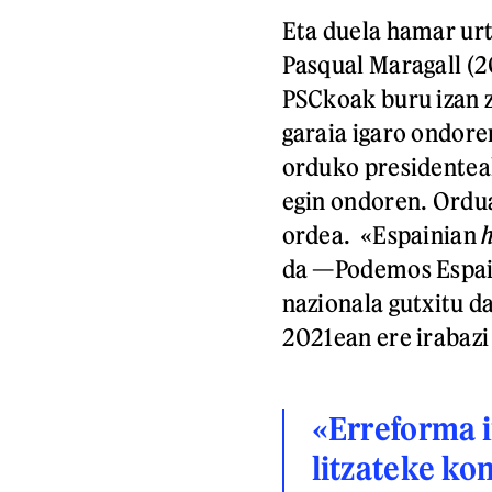
Eta duela hamar urt
Pasqual Maragall (
PSCkoak buru izan 
garaia igaro ondore
orduko presidentea
egin ondoren. Ordua
ordea. «Espainian
da —Podemos Espai
nazionala gutxitu d
2021ean ere irabazi
«Erreforma i
litzateke k