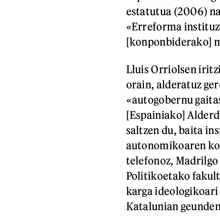
estatutua (2006) n
«Erreforma instituz
[konponbiderako] m
Lluis Orriolsen iri
orain, alderatuz ge
«autogobernu gaita
[Espainiako] Alderd
saltzen du, baita in
autonomikoaren korr
telefonoz, Madrilgo 
Politikoetako fakul
karga ideologikoari
Katalunian geunden 