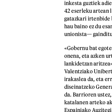
inkesta guztiek adie
42 eserleku artean 
gatazkari irtenbide
hau baino ez du esa
unionista— gainditu
«Gobernu bat egote
onena, eta azken ur
lankidetzan aritzea»
Valentziako Unibert
irakaslea da, eta e
diseinatzeko Genera
da. Barrioren ustez,
katalanen arteko ak
Espainiako Auziteg