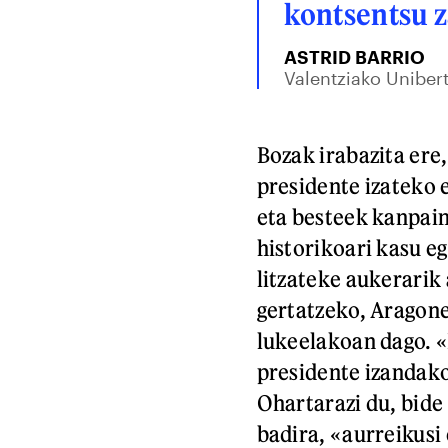
kontsentsu z
ASTRID BARRIO
Valentziako Unibert
Bozak irabazita ere,
presidente izateko 
eta besteek kanpain
historikoari kasu 
litzateke aukerarik
gertatzeko, Aragon
lukeelakoan dago. 
presidente izandako
Ohartarazi du, bide
badira, «aurreikusi