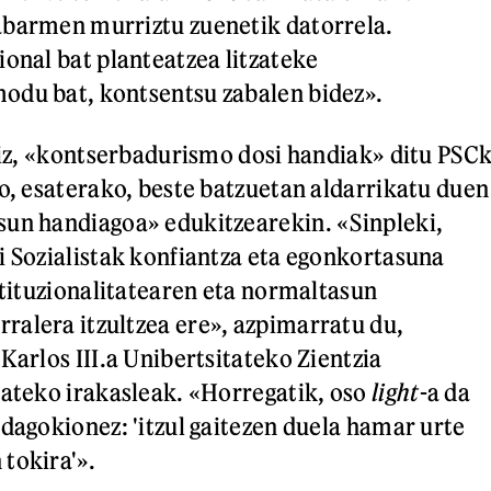
abarmen murriztu zuenetik datorrela.
ional bat planteatzea litzateke
odu bat, kontsentsu zabalen bidez».
tziz, «kontserbadurismo dosi handiak» ditu PSC
ro, esaterako, beste batzuetan aldarrikatu duen
sun handiagoa» edukitzearekin. «Sinpleki,
i Sozialistak konfiantza eta egonkortasuna
stituzionalitatearen eta normaltasun
alera itzultzea ere», azpimarratu du,
Karlos III.a Unibertsitateko Zientzia
tateko irakasleak. «Horregatik, oso
light
-a da
 dagokionez: 'itzul gaitezen duela hamar urte
tokira'».