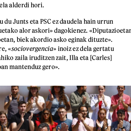
la alderdi hori.
 du Junts eta PSC ez daudela hain urrun
zuetako alor askori» dagokienez. «Diputazioeta
oetan, biek akordio asko eginak dituzte».
re, «
sociovergencia
» inoiz ez dela gertatu
iko zaila iruditzen zait, Illa eta [Carles]
oan mantenduz gero».