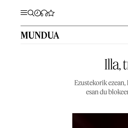
MUNDUA
Illa,
Ezustekorik ezean,
esan du blokeen