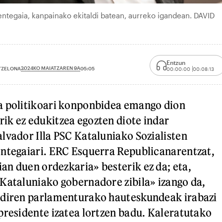
entegaia, kanpainako ekitaldi batean, aurreko igandean. DAVID
Entzun
2024KO MAIATZAREN 9A
RTZELONA
05:05
00:00:00
00:08:13
a politikoari konponbidea emango dion
k ez edukitzea egozten diote indar
lvador Illa PSC Kataluniako Sozialisten
ntegaiari. ERC Esquerra Republicanarentzat,
n duen ordezkaria» besterik ez da; eta,
Kataluniako gobernadore zibila» izango da,
 diren parlamenturako hauteskundeak irabazi
presidente izatea lortzen badu. Kaleratutako