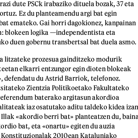
razi dute PSCk irabaziko dituela bozak, 37 eta
lortuz. Ez du planteamendu argi bat egin
 bat emateko. Gai horri dagokionez, kanpainan
n: blokeen logika —independentista eta
ko duen gobernu transbertsal bat duela asmo.
a litzateke prozesua gainditzeko modurik
teetan elkarri entzungor egin dioten blokeak
, defendatu du Astrid Barriok, telefonoz.
sitateko Zientzia Politikoetako Fakultateko
rreferendum baterako argitasun akordioa
litateak iaz osatutako aditu taldeko kidea iza
 Illak «akordio berri bat» planteatzen du, bain
ordio bat, eta «onartu» egiten du auzia
i Konstituzionalak 2010ean Kataluniako