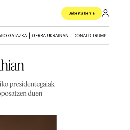
Babestu Berria
AKO GATAZKA
GERRA UKRAINAN
DONALD TRUMP
nahian
iko presidentegaiak
proposatzen duen