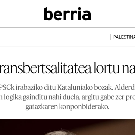
PALESTIN
 transbertsalitatea lortu 
 PSCk irabaziko ditu Kataluniako bozak. Alderd
 logika gainditu nahi duela, argitu gabe zer 
gatazkaren konponbiderako.