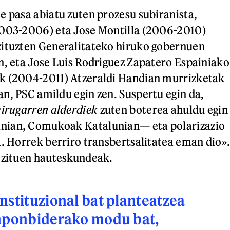
e pasa abiatu zuten prozesu subiranista,
2003-2006) eta Jose Montilla (2006-2010)
zituzten Generalitateko hiruko gobernuen
n, eta Jose Luis Rodriguez Zapatero Espainiako
k (2004-2011) Atzeraldi Handian murrizketak
n, PSC amildu egin zen. Suspertu egin da,
hirugarren alderdiek
zuten boterea ahuldu egin
nian, Comukoak Katalunian— eta polarizazio
a. Horrek berriro transbertsalitatea eman dio»
 zituen hauteskundeak.
nstituzional bat planteatzea
onponbiderako modu bat,