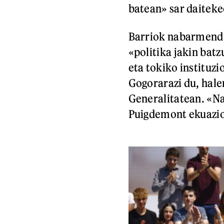
batean» sar daitekee
Barriok nabarmendu
«politika jakin bat
eta tokiko instituzi
Gogorarazi du, hale
Generalitatean. «Nah
Puigdemont ekuazi