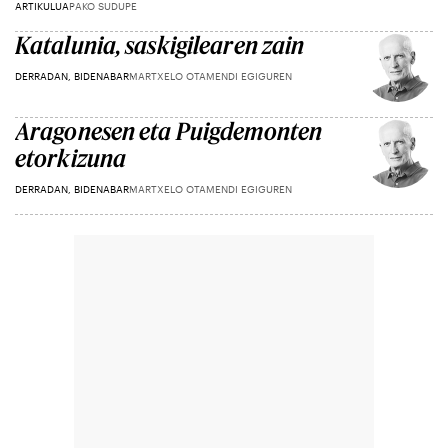
ARTIKULUA
PAKO SUDUPE
Katalunia, saskigilearen zain
DERRADAN, BIDENABAR
MARTXELO OTAMENDI EGIGUREN
Aragonesen eta Puigdemonten
etorkizuna
DERRADAN, BIDENABAR
MARTXELO OTAMENDI EGIGUREN