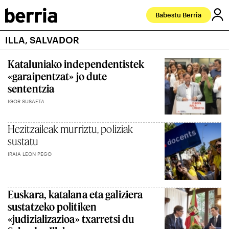
Babestu Berria
ILLA, SALVADOR
Kataluniako independentistek
«garaipentzat» jo dute
sententzia
IGOR SUSAETA
Hezitzaileak murriztu, poliziak
sustatu
IRAIA LEON PEGO
Euskara, katalana eta galiziera
sustatzeko politiken
«judizializazioa» txarretsi du