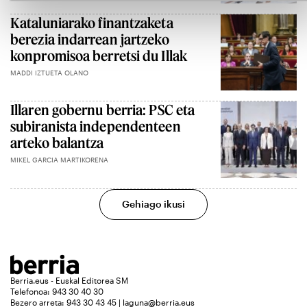
Kataluniarako finantzaketa
berezia indarrean jartzeko
konpromisoa berretsi du Illak
MADDI IZTUETA OLANO
Illaren gobernu berria: PSC eta
subiranista independenteen
arteko balantza
MIKEL GARCIA MARTIKORENA
Gehiago ikusi
Berria.eus - Euskal Editorea SM
Telefonoa: 943 30 40 30
Bezero arreta: 943 30 43 45 | laguna@berria.eus