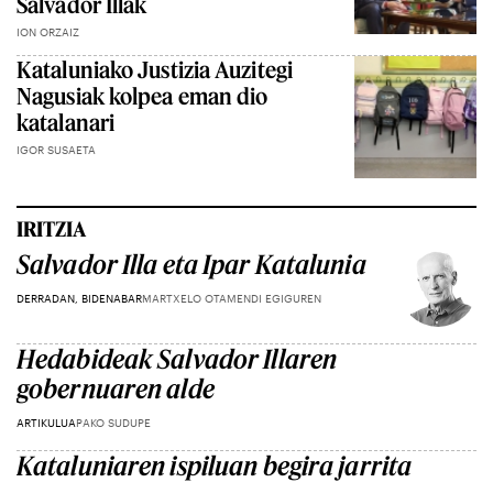
Salvador Illak
ION ORZAIZ
Kataluniako Justizia Auzitegi
Nagusiak kolpea eman dio
katalanari
IGOR SUSAETA
IRITZIA
Salvador Illa eta Ipar Katalunia
DERRADAN, BIDENABAR
MARTXELO OTAMENDI EGIGUREN
Hedabideak Salvador Illaren
gobernuaren alde
ARTIKULUA
PAKO SUDUPE
Kataluniaren ispiluan begira jarrita