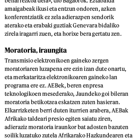
beharrezkoa dela», dio Bagaorok. Eztabaida
amaigabeak ikusi eta entzun ondoren, azken
konferentziatik ez zela adierazpen sendorik
aterako eta erabaki guztiak Genevara bidaliko
zirela iragarri zuen, eta horixe bera gertatu zen.
Moratoria, iraungita
Transmisio elektronikoen gaineko zergen
moratoriaren luzapena ere ezin izan dute onartu,
eta merkataritza elektronikoaren gaineko lan
programa ere ez. AEBek, beren enpresa
teknologikoen mesederako, Jaundeko goi bileran
moratoria betikotzea eskatzen zuten hasieran.
Elkarrizketen berri duten iturrien arabera, AEBak
Afrikako taldeari presio egiten saiatu ziren,
adieraziz moratoria iraunkor bat adosten bazuten
soilik luzatuko zutela Afrikarako Hazkundearen eta