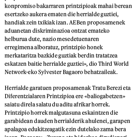
konpromiso bakarraren printzipioak mahai berean
esertzeko aukera ematen die herrialde guztiei,
handiak zein txikiak izan. AEBen proposamenek
aduanetan diskriminazioa ontzat emateko
helburua dute, nazio mesedetuenaren
erregimena alboratuz, printzipio honek
merkataritza bazkide guztiak berdin tratatzea
eskatzen baitie herrialde guztiei», dio Third World
Network-eko Sylvester Bagaoro behatzaileak.
Herrialde garatuen proposamenak Tratu Berezi eta
Diferentzialaren Printzipioa ere «baliogabetzen»
saiatu direla salatu du aditu afrikar horrek.
Printzipio horrek malgutasuna eskaintzen die
garabidean dauden herrialderik ahulenei, garapen
apalagoa edukitzeagatik ezin dutelako zama bera