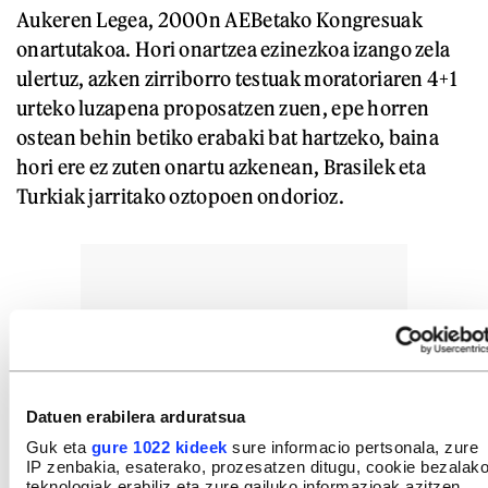
Aukeren Legea, 2000n AEBetako Kongresuak
onartutakoa. Hori onartzea ezinezkoa izango zela
ulertuz, azken zirriborro testuak moratoriaren 4+1
urteko luzapena proposatzen zuen, epe horren
ostean behin betiko erabaki bat hartzeko, baina
hori ere ez zuten onartu azkenean, Brasilek eta
Turkiak jarritako oztopoen ondorioz.
Datuen erabilera arduratsua
Guk eta
gure 1022 kideek
sure informacio pertsonala, zure
IP zenbakia, esaterako, prozesatzen ditugu, cookie bezalak
teknologiak erabiliz eta zure gailuko informazioak azitzen