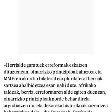
«Herrialde garatuek erreformak eskatzen
dituztenean, oinarrizko printzipioak ahaztea eta
MMEren akordio bilateral eta plurilateral berriak
sartzea ahalbidetzea esan nahi dute. Afrikako
taldeak, berriz, erreformaren alde egiten duenean,
oinarrizko printzipioak gorde behar direla
argudiatzen du, eta desoreka historikoak zuzentzea