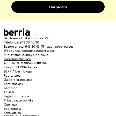
Berria.eus - Euskal Editorea SM
Telefonoa: 943 30 40 30
Bezero arreta: 943 30 43 45 | laguna@berria.eus
Webgunea:
webgunea@berria.eus
Publizitatea:
publi@bidera.eus
Harremanetan jarri
ORRIALDE KORPORATIBOAK
Ezagutu BERRIA Taldea
BERRIA berri bloga
Publizitatea
Galdera-erantzunak
Kontratazioak
Sarebide
LEGEA
Lege informazioa
Pribatutasun politika
Cookieak
cc Lizentzia
Kanal etikoa