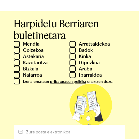
Harpidetu Berriaren
buletinetara
Mendia
Arratsaldekoa
Goizekoa
Badok
Astekaria
Kinka
Kazetaritza
Gipuzkoa
Bizkaia
Araba
Nafarroa
Iparraldea
Izena ematean
pribatutasun politika
onartzen duzu.