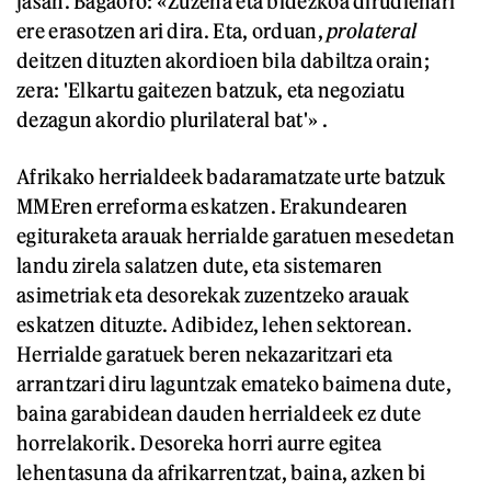
jasan. Bagaoro: «Zuzena eta bidezkoa dirudienari
ere erasotzen ari dira. Eta, orduan,
prolateral
deitzen dituzten akordioen bila dabiltza orain;
zera: 'Elkartu gaitezen batzuk, eta negoziatu
dezagun akordio plurilateral bat'» .
Afrikako herrialdeek badaramatzate urte batzuk
MMEren erreforma eskatzen. Erakundearen
egituraketa arauak herrialde garatuen mesedetan
landu zirela salatzen dute, eta sistemaren
asimetriak eta desorekak zuzentzeko arauak
eskatzen dituzte. Adibidez, lehen sektorean.
Herrialde garatuek beren nekazaritzari eta
arrantzari diru laguntzak emateko baimena dute,
baina garabidean dauden herrialdeek ez dute
horrelakorik. Desoreka horri aurre egitea
lehentasuna da afrikarrentzat, baina, azken bi