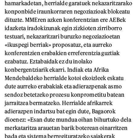
hamarkadetan, herrialde garatuek nekazaritzarako
konponbide iraunkorraren negoziazioak blokeatu
dituzte. MMEren azken konferentzian ere AEBek
idazketa iradokizunak egin zizkioten zirriborro
testuari, nekazaritzari buruzko negoziazioetan
«ikuspegi berriak» proposatuz, eta aurreko
konferentzien erabakien erreferentzia guztiak
ezabatuz. Eztabaidak ez du inolako
konbergentziarik ekarri. Indiak eta Afrika
Mendebaldeko herrialde kotoi ekoizleek eskatu
dute aurreko erabakiak eta adierazpenak asmo
sendoz betetzeko prozesu konprometitu batean
jarraitzea bermatzeko. Herrialde afrikarrek
adierazpen indartsu bat egin dute, Bagaorok
dioenez: «Esan dute mundua oihan bihurtuko dela
merkataritza arauetan barik boterean oinarritzen
bada eta sistema berregituratzeko saiakerak