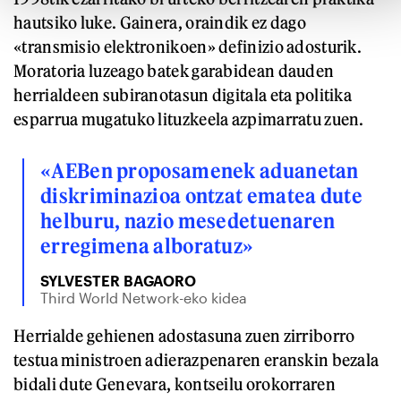
hautsiko luke. Gainera, oraindik ez dago
«transmisio elektronikoen» definizio adosturik.
Moratoria luzeago batek garabidean dauden
herrialdeen subiranotasun digitala eta politika
esparrua mugatuko lituzkeela azpimarratu zuen.
«AEBen proposamenek aduanetan
diskriminazioa ontzat ematea dute
helburu, nazio mesedetuenaren
erregimena alboratuz»
SYLVESTER BAGAORO
Third World Network-eko kidea
Herrialde gehienen adostasuna zuen zirriborro
testua ministroen adierazpenaren eranskin bezala
bidali dute Genevara, kontseilu orokorraren