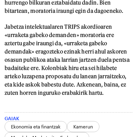
hurrengo bilkuran eztabaidatu dadin. Bien
bitartean, moratoria iraungi egin da dagoeneko.
Jabetza intelektualaren TRIPS akordioaren
«urraketa gabeko demanden» moratoria ere
aztertu gabe iraungi da, «urraketa gabeko
demandak» eragozteko ezinak herri ahul askoren
osasun publikoa ataka larrian jartzen duela pentsa
badaiteke ere. Kolonbiak hiru eta sei hilabete
arteko luzapena proposatu du lanean jarraitzeko,
eta kide askok babestu dute. Azkenean, baina, ez
zuten horren inguruko erabakirik hartu.
GAIAK
Ekonomia eta finantzak
Kamerun