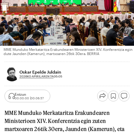
MME Munduko Merkataritza Erakundearen Ministerioen XIV. Konferentzia egin
dute Jaunden (Kamerun), martxoaren 26tik 30era. BERRIA
Oskar Epelde Juldain
2026KO APIRILAREN 7A
05:05
Entzun
00:00:00
00:06:57
MME Munduko Merkataritza Erakundearen
Ministerioen XIV. Konferentzia egin zuten
martxoaren 26tik 30era, Jaunden (Kamerun), eta