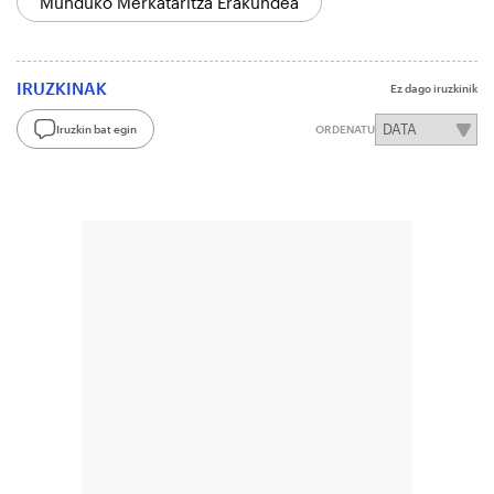
Munduko Merkataritza Erakundea
IRUZKINAK
Ez dago iruzkinik
Iruzkin bat egin
ORDENATU