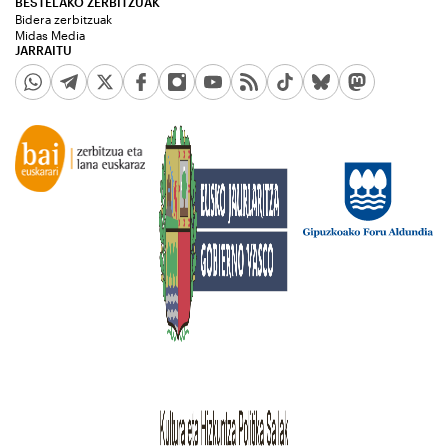
BESTELAKO ZERBITZUAK
Bidera zerbitzuak
Midas Media
JARRAITU