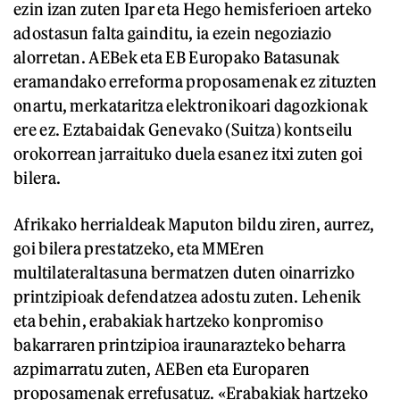
ezin izan zuten Ipar eta Hego hemisferioen arteko
adostasun falta gainditu, ia ezein negoziazio
alorretan. AEBek eta EB Europako Batasunak
eramandako erreforma proposamenak ez zituzten
onartu, merkataritza elektronikoari dagozkionak
ere ez. Eztabaidak Genevako (Suitza) kontseilu
orokorrean jarraituko duela esanez itxi zuten goi
bilera.
Afrikako herrialdeak Maputon bildu ziren, aurrez,
goi bilera prestatzeko, eta MMEren
multilateraltasuna bermatzen duten oinarrizko
printzipioak defendatzea adostu zuten. Lehenik
eta behin, erabakiak hartzeko konpromiso
bakarraren printzipioa iraunarazteko beharra
azpimarratu zuten, AEBen eta Europaren
proposamenak errefusatuz. «Erabakiak hartzeko