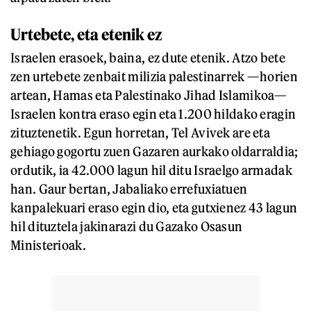
Urtebete, eta etenik ez
Israelen erasoek, baina, ez dute etenik. Atzo bete
zen urtebete zenbait milizia palestinarrek —horien
artean, Hamas eta Palestinako Jihad Islamikoa—
Israelen kontra eraso egin eta 1.200 hildako eragin
zituztenetik. Egun horretan, Tel Avivek are eta
gehiago gogortu zuen Gazaren aurkako oldarraldia;
ordutik, ia 42.000 lagun hil ditu Israelgo armadak
han. Gaur bertan, Jabaliako errefuxiatuen
kanpalekuari eraso egin dio, eta gutxienez 43 lagun
hil dituztela jakinarazi du Gazako Osasun
Ministerioak.