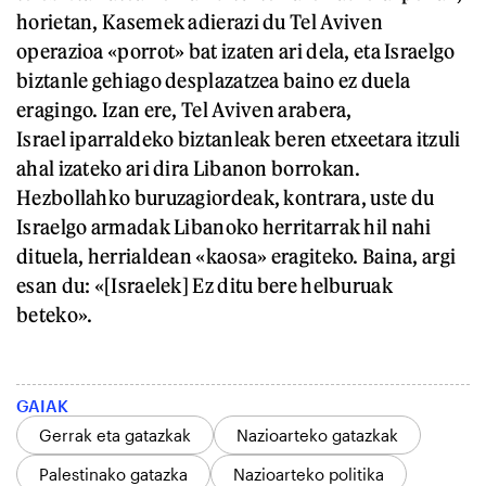
horietan, Kasemek adierazi du Tel Aviven
operazioa «porrot» bat izaten ari dela, eta Israelgo
biztanle gehiago desplazatzea baino ez duela
eragingo. Izan ere, Tel Aviven arabera,
Israel iparraldeko biztanleak beren etxeetara itzuli
ahal izateko ari dira Libanon borrokan.
Hezbollahko buruzagiordeak, kontrara, uste du
Israelgo armadak Libanoko herritarrak hil nahi
dituela, herrialdean «kaosa» eragiteko. Baina, argi
esan du: «[Israelek] Ez ditu bere helburuak
beteko».
GAIAK
Gerrak eta gatazkak
Nazioarteko gatazkak
Palestinako gatazka
Nazioarteko politika