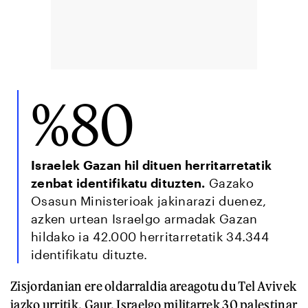
%80
Israelek Gazan hil dituen herritarretatik
zenbat identifikatu dituzten.
Gazako
Osasun Ministerioak jakinarazi duenez,
azken urtean Israelgo armadak Gazan
hildako ia 42.000 herritarretatik 34.344
identifikatu dituzte.
Zisjordanian ere oldarraldia areagotu du Tel Avivek
iazko urritik. Gaur, Israelgo militarrek 30 palestinar