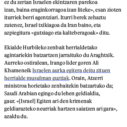
ez du zertan Israelen ekintzaren parekoa
izan, baina eraginkorragoa izan liteke», esan zioten
iturriek berri agentziari. Iturri berek zehaztu
zutenez, Israel txikiagoa da Iran baino, eta
azpiegitura «gutxiago eta kalteberagoak» ditu.
Ekialde Hurbileko zenbait herrialdetako
agintariekin batzartzen jarraituko du Araghtxik.
Aurreko ostiralean, Irango lider goren Ali
Khameneik
Israelen aurka egitera deitu zituen
herrialde musulman guztiak
. Orain, Atzerri
ministroa horietako zenbaitekin batzartuko da;
Saudi Arabian egingo du lehen geldialdia,
gaur. «[Israel] Egiten ari den krimenak
geldiarazteko neurriak hartzen saiatzen ari gara»,
azaldu du.