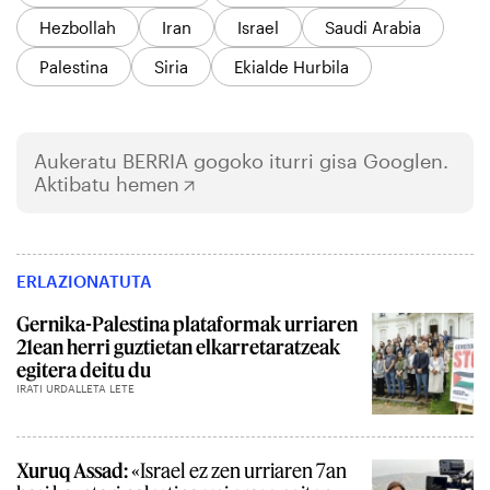
Hezbollah
Iran
Israel
Saudi Arabia
Palestina
Siria
Ekialde Hurbila
Aukeratu
BERRIA
gogoko iturri gisa Googlen.
Aktibatu hemen
ERLAZIONATUTA
Gernika-Palestina plataformak urriaren
21ean herri guztietan elkarretaratzeak
egitera deitu du
IRATI URDALLETA LETE
Xuruq Assad:
«Israel ez zen urriaren 7an