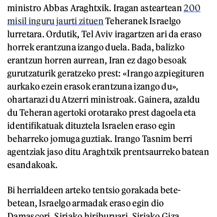
ministro Abbas Araghtxik. Iragan asteartean
200
misil inguru jaurti zituen
Teheranek Israelgo
lurretara. Ordutik, Tel Aviv iragartzen ari da eraso
horrek erantzuna izango duela. Bada, balizko
erantzun horren aurrean, Iran ez dago besoak
gurutzaturik geratzeko prest: «Irango azpiegituren
aurkako ezein erasok erantzuna izango du»,
ohartarazi du Atzerri ministroak. Gainera, azaldu
du Teheran agertoki orotarako prest dagoela eta
identifikatuak dituztela Israelen eraso egin
beharreko jomuga guztiak. Irango Tasnim berri
agentziak jaso ditu Araghtxik prentsaurreko batean
esandakoak.
Bi herrialdeen arteko tentsio gorakada bete-
betean, Israelgo armadak eraso egin dio
Damascori, Siriako hiriburuari. Siriako Giza