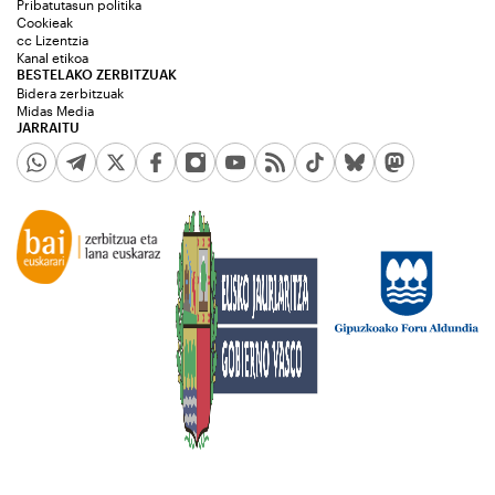
Pribatutasun politika
Cookieak
cc Lizentzia
Kanal etikoa
BESTELAKO ZERBITZUAK
Bidera zerbitzuak
Midas Media
JARRAITU