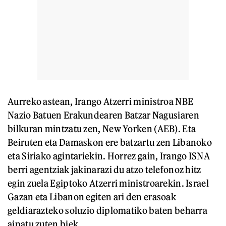
Aurreko astean, Irango Atzerri ministroa NBE
Nazio Batuen Erakundearen Batzar Nagusiaren
bilkuran mintzatu zen, New Yorken (AEB). Eta
Beiruten eta Damaskon ere batzartu zen Libanoko
eta Siriako agintariekin. Horrez gain, Irango ISNA
berri agentziak jakinarazi du atzo telefonoz hitz
egin zuela Egiptoko Atzerri ministroarekin. Israel
Gazan eta Libanon egiten ari den erasoak
geldiarazteko soluzio diplomatiko baten beharra
aipatu zuten biek.