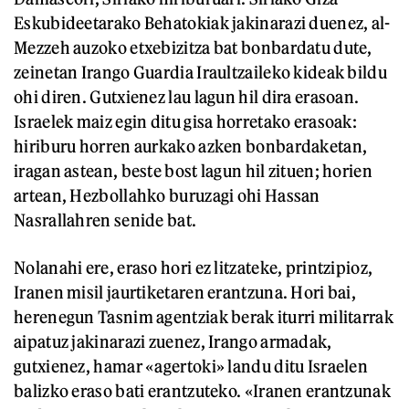
Eskubideetarako Behatokiak jakinarazi duenez, al-
Mezzeh auzoko etxebizitza bat bonbardatu dute,
zeinetan Irango Guardia Iraultzaileko kideak bildu
ohi diren. Gutxienez lau lagun hil dira erasoan.
Israelek maiz egin ditu gisa horretako erasoak:
hiriburu horren aurkako azken bonbardaketan,
iragan astean, beste bost lagun hil zituen; horien
artean, Hezbollahko buruzagi ohi Hassan
Nasrallahren senide bat.
Nolanahi ere, eraso hori ez litzateke, printzipioz,
Iranen misil jaurtiketaren erantzuna. Hori bai,
herenegun Tasnim agentziak berak iturri militarrak
aipatuz jakinarazi zuenez, Irango armadak,
gutxienez, hamar «agertoki» landu ditu Israelen
balizko eraso bati erantzuteko. «Iranen erantzunak