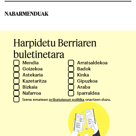
NABARMENDUAK
Harpidetu Berriaren
buletinetara
Mendia
Arratsaldekoa
Goizekoa
Badok
Astekaria
Kinka
Kazetaritza
Gipuzkoa
Bizkaia
Araba
Nafarroa
Iparraldea
Izena ematean
pribatutasun politika
onartzen duzu.