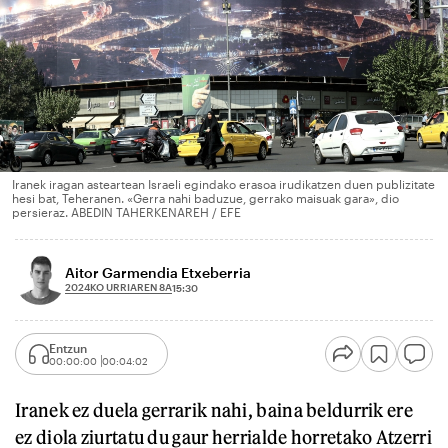
Iranek iragan asteartean Israeli egindako erasoa irudikatzen duen publizitate
hesi bat, Teheranen. «Gerra nahi baduzue, gerrako maisuak gara», dio
persieraz. ABEDIN TAHERKENAREH / EFE
Aitor Garmendia Etxeberria
2024KO URRIAREN 8A
15:30
Entzun
00:00:00
00:04:02
Iranek ez duela gerrarik nahi, baina beldurrik ere
ez diola ziurtatu du gaur herrialde horretako Atzerri