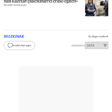
hasi kazetari palestinarrei eraso egiten»
RICARD GONZALEZ
IRUZKINAK
Ez dago iruzkinik
Iruzkin bat egin
ORDENATU