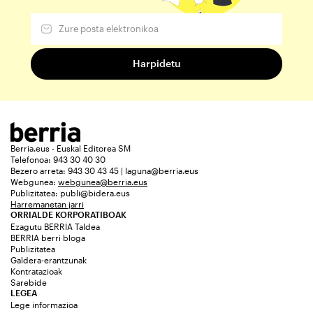
Berria.eus - Euskal Editorea SM
Telefonoa: 943 30 40 30
Bezero arreta: 943 30 43 45 | laguna@berria.eus
Webgunea:
webgunea@berria.eus
Publizitatea:
publi@bidera.eus
Harremanetan jarri
ORRIALDE KORPORATIBOAK
Ezagutu BERRIA Taldea
BERRIA berri bloga
Publizitatea
Galdera-erantzunak
Kontratazioak
Sarebide
LEGEA
Lege informazioa