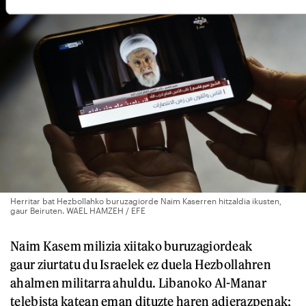
Herritar bat Hezbollahko buruzagiorde Naim Kaserren hitzaldia ikusten,
gaur Beiruten. WAEL HAMZEH / EFE
Naim Kasem milizia xiitako buruzagiordeak
gaur ziurtatu du Israelek ez duela Hezbollahren
ahalmen militarra ahuldu. Libanoko Al-Manar
telebista katean eman dituzte haren adierazpenak;