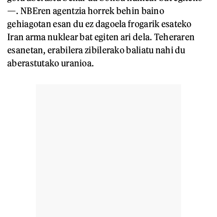
—. NBEren agentzia horrek behin baino
gehiagotan esan du ez dagoela frogarik esateko
Iran arma nuklear bat egiten ari dela. Teheraren
esanetan, erabilera zibilerako baliatu nahi du
aberastutako uranioa.