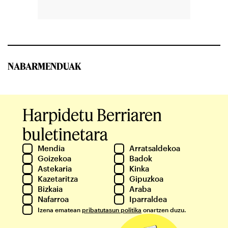
NABARMENDUAK
Harpidetu Berriaren
buletinetara
Mendia
Arratsaldekoa
Goizekoa
Badok
Astekaria
Kinka
Kazetaritza
Gipuzkoa
Bizkaia
Araba
Nafarroa
Iparraldea
Izena ematean
pribatutasun politika
onartzen duzu.