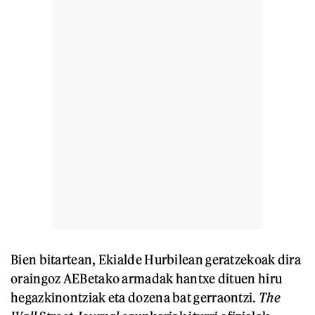
Bien bitartean, Ekialde Hurbilean geratzekoak dira
oraingoz AEBetako armadak hantxe dituen hiru
hegazkinontziak eta dozena bat gerraontzi.
The