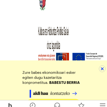
Zure babes ekonomikoari esker
egiten dugu kazetaritza
konprometitua.
BABESTU BERRIA
Egin zure ekarpena