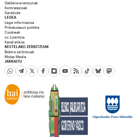
Galdera-erantzunak
Kontratazioak
Sarebide
LEGEA
Lege informazioa
Pribatutasun politika
Cookieak
cc Lizentzia
Kanal etikoa
BESTELAKO ZERBITZUAK
Bidera zerbitzuak
Midas Media
JARRAITU