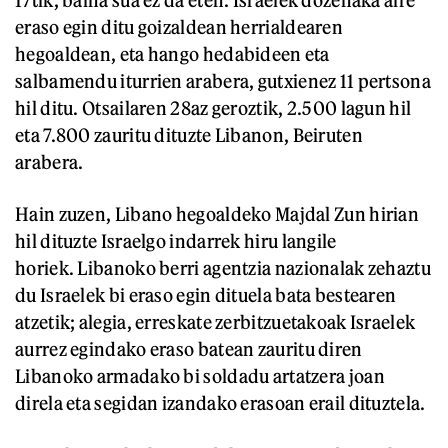
eraso egin ditu goizaldean herrialdearen
hegoaldean, eta hango hedabideen eta
salbamendu iturrien arabera, gutxienez 11 pertsona
hil ditu. Otsailaren 28az geroztik, 2.500 lagun hil
eta 7.800 zauritu dituzte Libanon, Beiruten
arabera.
Hain zuzen, Libano hegoaldeko Majdal Zun hirian
hil dituzte Israelgo indarrek hiru langile
horiek. Libanoko berri agentzia nazionalak zehaztu
du Israelek bi eraso egin dituela bata bestearen
atzetik; alegia, erreskate zerbitzuetakoak Israelek
aurrez egindako eraso batean zauritu diren
Libanoko armadako bi soldadu artatzera joan
direla eta segidan izandako erasoan erail dituztela.