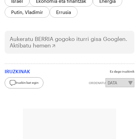
Israel
Ekonomia eta finantzak
Energia
Putin, Vladimir
Errusia
Aukeratu
BERRIA
gogoko iturri gisa Googlen.
Aktibatu hemen
IRUZKINAK
Ez dago iruzkinik
Iruzkin bat egin
ORDENATU