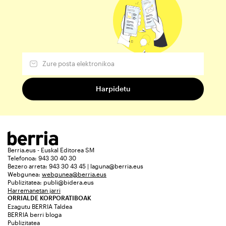
Berria.eus - Euskal Editorea SM
Telefonoa: 943 30 40 30
Bezero arreta: 943 30 43 45 | laguna@berria.eus
Webgunea:
webgunea@berria.eus
Publizitatea:
publi@bidera.eus
Harremanetan jarri
ORRIALDE KORPORATIBOAK
Ezagutu BERRIA Taldea
BERRIA berri bloga
Publizitatea