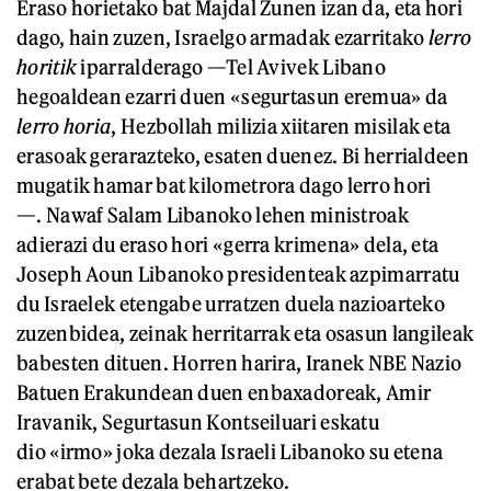
Eraso horietako bat Majdal Zunen izan da, eta hori
dago, hain zuzen, Israelgo armadak ezarritako
lerro
horitik
iparralderago —Tel Avivek Libano
hegoaldean ezarri duen «segurtasun eremua» da
lerro horia
, Hezbollah milizia xiitaren misilak eta
erasoak gerarazteko, esaten duenez. Bi herrialdeen
mugatik hamar bat kilometrora dago lerro hori
—. Nawaf Salam Libanoko lehen ministroak
adierazi du eraso hori «gerra krimena» dela, eta
Joseph Aoun Libanoko presidenteak azpimarratu
du Israelek etengabe urratzen duela nazioarteko
zuzenbidea, zeinak herritarrak eta osasun langileak
babesten dituen. Horren harira, Iranek NBE Nazio
Batuen Erakundean duen enbaxadoreak, Amir
Iravanik, Segurtasun Kontseiluari eskatu
dio «irmo» joka dezala Israeli Libanoko su etena
erabat bete dezala behartzeko.