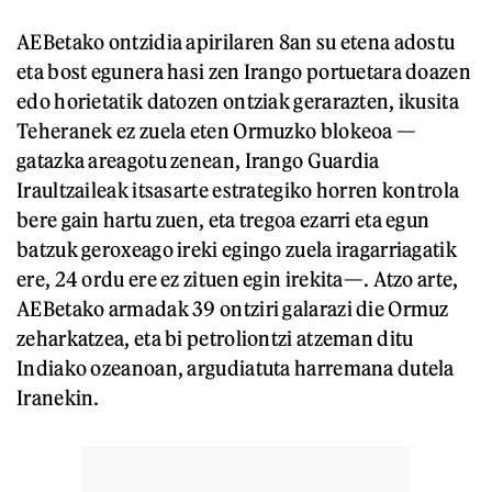
AEBetako ontzidia apirilaren 8an su etena adostu
eta bost egunera hasi zen Irango portuetara doazen
edo horietatik datozen ontziak gerarazten, ikusita
Teheranek ez zuela eten Ormuzko blokeoa —
gatazka areagotu zenean, Irango Guardia
Iraultzaileak itsasarte estrategiko horren kontrola
bere gain hartu zuen, eta tregoa ezarri eta egun
batzuk geroxeago ireki egingo zuela iragarriagatik
ere, 24 ordu ere ez zituen egin irekita—. Atzo arte,
AEBetako armadak 39 ontziri galarazi die Ormuz
zeharkatzea, eta bi petroliontzi atzeman ditu
Indiako ozeanoan, argudiatuta harremana dutela
Iranekin.