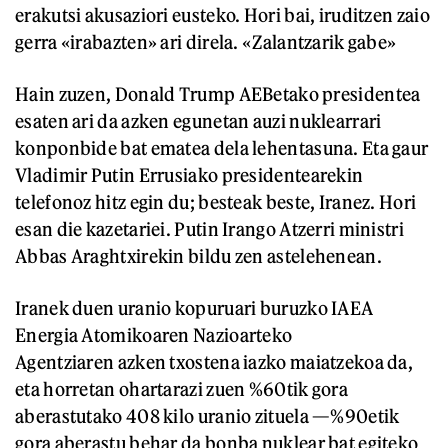
erakutsi akusaziori eusteko. Hori bai, iruditzen zaio
gerra «irabazten» ari direla. «Zalantzarik gabe»
Hain zuzen, Donald Trump AEBetako presidentea
esaten ari da azken egunetan auzi nuklearrari
konponbide bat ematea dela lehentasuna. Eta gaur
Vladimir Putin Errusiako presidentearekin
telefonoz hitz egin du; besteak beste, Iranez. Hori
esan die kazetariei. Putin Irango Atzerri ministri
Abbas Araghtxirekin bildu zen astelehenean.
Iranek duen uranio kopuruari buruzko IAEA
Energia Atomikoaren Nazioarteko
Agentziaren azken txostena iazko maiatzekoa da,
eta horretan ohartarazi zuen %60tik gora
aberastutako 408 kilo uranio zituela —%90etik
gora aberastu behar da bonba nuklear bat egiteko