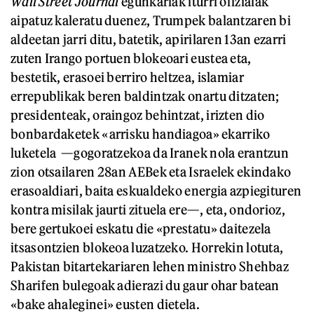
Wall Street Journal
egunkariak iturri ofizialak
aipatuz kaleratu duenez, Trumpek balantzaren bi
aldeetan jarri ditu, batetik, apirilaren 13an ezarri
zuten Irango portuen blokeoari eustea eta,
bestetik, erasoei berriro heltzea, islamiar
errepublikak beren baldintzak onartu ditzaten;
presidenteak, oraingoz behintzat, irizten dio
bonbardaketek «arrisku handiagoa» ekarriko
luketela —gogoratzekoa da Iranek nola erantzun
zion otsailaren 28an AEBek eta Israelek ekindako
erasoaldiari, baita eskualdeko energia azpiegituren
kontra misilak jaurti zituela ere—, eta, ondorioz,
bere gertukoei eskatu die «prestatu» daitezela
itsasontzien blokeoa luzatzeko. Horrekin lotuta,
Pakistan bitartekariaren lehen ministro Shehbaz
Sharifen bulegoak adierazi du gaur ohar batean
«bake ahaleginei» eusten dietela.