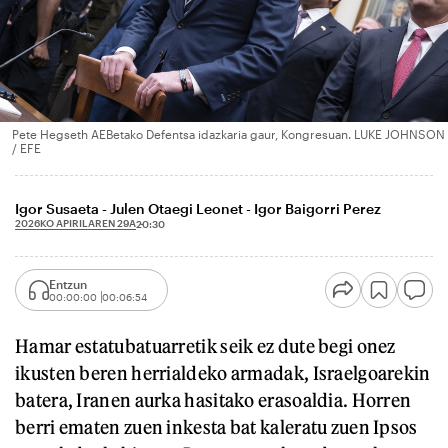
Pete Hegseth AEBetako Defentsa idazkaria gaur, Kongresuan. LUKE JOHNSON
/ EFE
Igor Susaeta - Julen Otaegi Leonet - Igor Baigorri Perez
2026KO APIRILAREN 29A
20:30
Entzun
00:00:00
00:06:54
Hamar estatubatuarretik seik ez dute begi onez
ikusten beren herrialdeko armadak, Israelgoarekin
batera, Iranen aurka hasitako erasoaldia. Horren
berri ematen zuen inkesta bat kaleratu zuen Ipsos