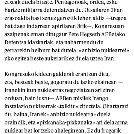
etxeak duela bi aste. Pentagonoak, ordea, esku
hartze militarra defendatzen du. Otsailaren 28an
erasoaldia hasi zenez geroztik lehen aldiz —tregoa
bat dago indarrean apirilaren 8tik—, Kongresuan
azalpenak eman ditu gaur Pete Hegseth AEBetako
Defentsa idazkariak, eta nabarmendu du
gerrarekin helburu bat dutela: «anbizio nuklearrei»
uko egitea beste aukerarik ez duela uztea Iran.
Kongresuko kideen galderak erantzun ditu,
eta, besteak beste, gogoratu du iazko ekainean —
Iranekin itun nuklearraz negoziatzen ari ziren
orduan, hain justu— AEBen misilek Irango
instalazio nuklearrak «txikitu» zituztela. Ohartarazi
du, baina, Iranek «anbizio nuklearra» duela
oraindik, eta «pixkanaka-pixkanaka» ari dela arma
nuklear bat lortzeko ahaleginean. Ez du frogarik