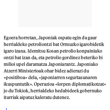
Egoera horretan, Japoniak ospatu egin du gaur
herrialdeko petroliontzi bat Ormuzko igarobidetik
igaro izana. Idemitsu Kosan petrolio konpainiako
ontzi bat izan da, eta petrolio gordinez beteriko bi
milioi upel daramatza Japoniarantz. Japoniako
Atzerri Ministerioak ohar bidez adierazi du
«positiboa» dela, «japoniarren segurtasunaren
ikuspuntutik». Operazioa «lorpen diplomatikotzat»
jo du Tokiok, herrialdeko hedabideek gobernuko
iturriak aipatuz kaleratu dutenez.