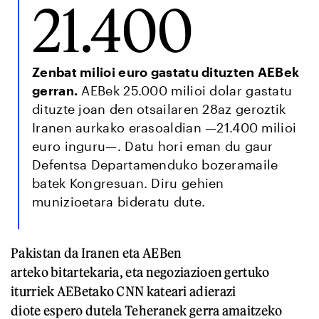
21.400
Zenbat milioi euro gastatu dituzten AEBek
gerran.
AEBek 25.000 milioi dolar gastatu
dituzte joan den otsailaren 28az geroztik
Iranen aurkako erasoaldian —21.400 milioi
euro inguru—. Datu hori eman du gaur
Defentsa Departamenduko bozeramaile
batek Kongresuan. Diru gehien
munizioetara bideratu dute.
Pakistan da Iranen eta AEBen
arteko bitartekaria, eta negoziazioen gertuko
iturriek AEBetako CNN kateari adierazi
diote espero dutela Teheranek gerra amaitzeko