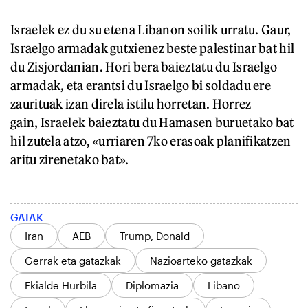
Israelek ez du su etena Libanon soilik urratu. Gaur,
Israelgo armadak gutxienez beste palestinar bat hil
du Zisjordanian. Hori bera baieztatu du Israelgo
armadak, eta erantsi du Israelgo bi soldadu ere
zaurituak izan direla istilu horretan. Horrez
gain, Israelek baieztatu du Hamasen buruetako bat
hil zutela atzo, «urriaren 7ko erasoak planifikatzen
aritu zirenetako bat».
GAIAK
Iran
AEB
Trump, Donald
Gerrak eta gatazkak
Nazioarteko gatazkak
Ekialde Hurbila
Diplomazia
Libano