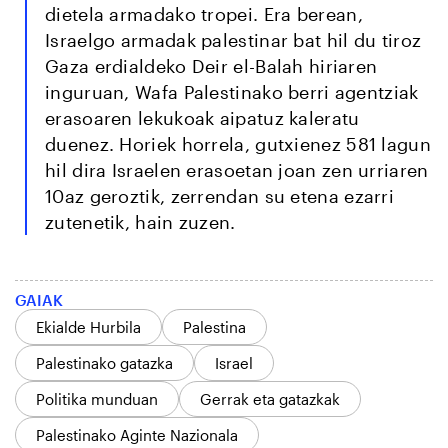
dietela armadako tropei. Era berean,
Israelgo armadak palestinar bat hil du tiroz
Gaza erdialdeko Deir el-Balah hiriaren
inguruan, Wafa Palestinako berri agentziak
erasoaren lekukoak aipatuz kaleratu
duenez. Horiek horrela, gutxienez 581 lagun
hil dira Israelen erasoetan joan zen urriaren
10az geroztik, zerrendan su etena ezarri
zutenetik, hain zuzen.
GAIAK
Ekialde Hurbila
Palestina
Palestinako gatazka
Israel
Politika munduan
Gerrak eta gatazkak
Palestinako Aginte Nazionala