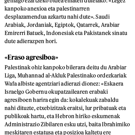
gehiago ezartzeko bidea ematen dutelako: «Legez
kanpoko anexioa eta palestinarren
desplazamendua azkartu nahi dute». Saudi
Arabiak, Jordaniak, Egiptok, Qatarrek, Arabiar
Emirerri Batuek, Indonesiak eta Pakistanek sinatu
dute adierazpen hori.
«Eraso agresiboa»
Palestinak ohiz kanpoko bilerara deitu du Arabiar
Liga, Muhannad al-Akluk Palestinako ordezkariak
Wafa albiste agentziari adierazi dionez: «Eskaera
Israelgo Gobernu okupatzailearen erabaki
agresiboen harira egin da: kokalekuak zabaldu
nahi dituzte, etxebizitzak eraitsi, lur pribatuak eta
publikoak hartu, eta Hebron hiriko eskumenak
Administrazio Zibilaren esku utzi, baita Ibrahimiko
meskitaren estatusa eta posizioa kaltetu ere