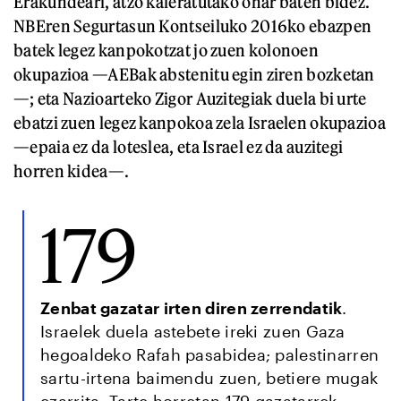
Erakundeari, atzo kaleratutako ohar baten bidez.
NBEren Segurtasun Kontseiluko 2016ko ebazpen
batek legez kanpokotzat jo zuen kolonoen
okupazioa —AEBak abstenitu egin ziren bozketan
—; eta Nazioarteko Zigor Auzitegiak duela bi urte
ebatzi zuen legez kanpokoa zela Israelen okupazioa
—epaia ez da loteslea, eta Israel ez da auzitegi
horren kidea—.
179
Zenbat gazatar irten diren zerrendatik
.
Israelek duela astebete ireki zuen Gaza
hegoaldeko Rafah pasabidea; palestinarren
sartu-irtena baimendu zuen, betiere mugak
ezarrita. Tarte horretan 179 gazatarrek