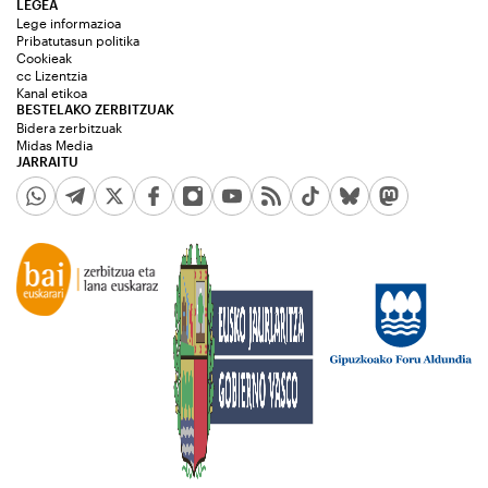
LEGEA
Lege informazioa
Pribatutasun politika
Cookieak
cc Lizentzia
Kanal etikoa
BESTELAKO ZERBITZUAK
Bidera zerbitzuak
Midas Media
JARRAITU