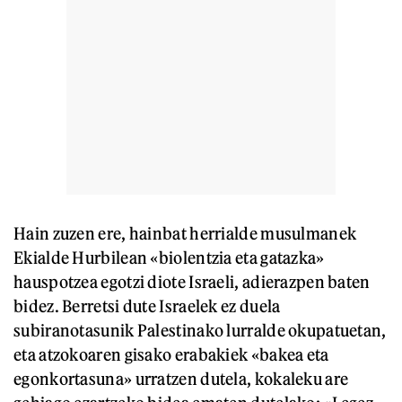
Hain zuzen ere, hainbat herrialde musulmanek
Ekialde Hurbilean «biolentzia eta gatazka»
hauspotzea egotzi diote Israeli, adierazpen baten
bidez. Berretsi dute Israelek ez duela
subiranotasunik Palestinako lurralde okupatuetan,
eta atzokoaren gisako erabakiek «bakea eta
egonkortasuna» urratzen dutela, kokaleku are