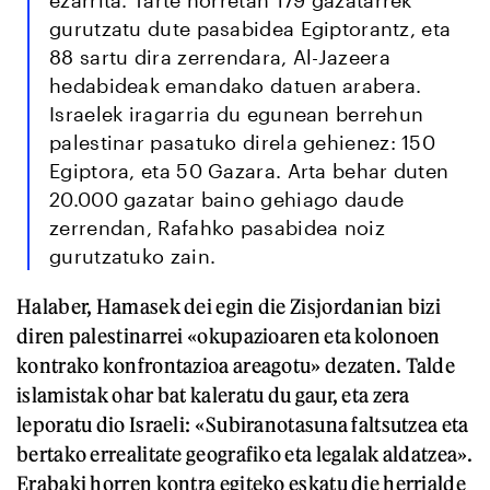
gurutzatu dute pasabidea Egiptorantz, eta
88 sartu dira zerrendara, Al-Jazeera
hedabideak emandako datuen arabera.
Israelek iragarria du egunean berrehun
palestinar pasatuko direla gehienez: 150
Egiptora, eta 50 Gazara. Arta behar duten
20.000 gazatar baino gehiago daude
zerrendan, Rafahko pasabidea noiz
gurutzatuko zain.
Halaber, Hamasek dei egin die Zisjordanian bizi
diren palestinarrei «okupazioaren eta kolonoen
kontrako konfrontazioa areagotu» dezaten. Talde
islamistak ohar bat kaleratu du gaur, eta zera
leporatu dio Israeli: «Subiranotasuna faltsutzea eta
bertako errealitate geografiko eta legalak aldatzea».
Erabaki horren kontra egiteko eskatu die herrialde