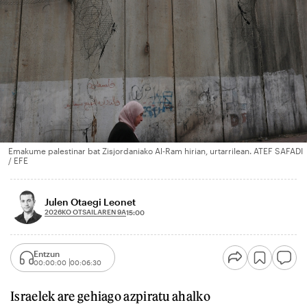
Emakume palestinar bat Zisjordaniako Al-Ram hirian, urtarrilean. ATEF SAFADI
/ EFE
Julen Otaegi Leonet
2026KO OTSAILAREN 9A
15:00
Entzun
00:00:00
00:06:30
Israelek are gehiago azpiratu ahalko