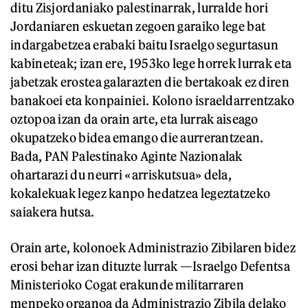
ditu Zisjordaniako palestinarrak, lurralde hori
Jordaniaren eskuetan zegoen garaiko lege bat
indargabetzea erabaki baitu Israelgo segurtasun
kabineteak; izan ere, 1953ko lege horrek lurrak eta
jabetzak erostea galarazten die bertakoak ez diren
banakoei eta konpainiei. Kolono israeldarrentzako
oztopoa izan da orain arte, eta lurrak aiseago
okupatzeko bidea emango die aurrerantzean.
Bada, PAN Palestinako Aginte Nazionalak
ohartarazi du neurri «arriskutsua» dela,
kokalekuak legez kanpo hedatzea legeztatzeko
saiakera hutsa.
Orain arte, kolonoek Administrazio Zibilaren bidez
erosi behar izan dituzte lurrak —Israelgo Defentsa
Ministerioko Cogat erakunde militarraren
menpeko organoa da Administrazio Zibila delako