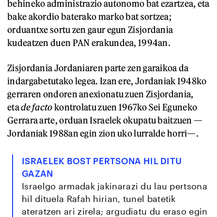
behineko administrazio autonomo bat ezartzea, eta
bake akordio baterako marko bat sortzea;
orduantxe sortu zen gaur egun Zisjordania
kudeatzen duen PAN erakundea, 1994an.
Zisjordania Jordaniaren parte zen garaikoa da
indargabetutako legea. Izan ere, Jordaniak 1948ko
gerraren ondoren anexionatu zuen Zisjordania,
eta
de facto
kontrolatu zuen 1967ko Sei Eguneko
Gerrara arte, orduan Israelek okupatu baitzuen —
Jordaniak 1988an egin zion uko lurralde horri—.
ISRAELEK BOST PERTSONA HIL DITU
GAZAN
Israelgo armadak jakinarazi du lau pertsona
hil dituela Rafah hirian, tunel batetik
ateratzen ari zirela; argudiatu du eraso egin