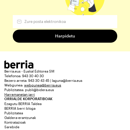
Berria.eus - Euskal Editorea SM
Telefonoa: 943 30 40 30
Bezero arreta: 943 30 43 45 | laguna@berria.eus
Webgunea:
webgunea@berria.eus
Publizitatea:
publi@bidera.eus
Harremanetan jarri
ORRIALDE KORPORATIBOAK
Ezagutu BERRIA Taldea
BERRIA berri bloga
Publizitatea
Galdera-erantzunak
Kontratazioak
Sarebide