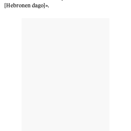
[Hebronen dago]».