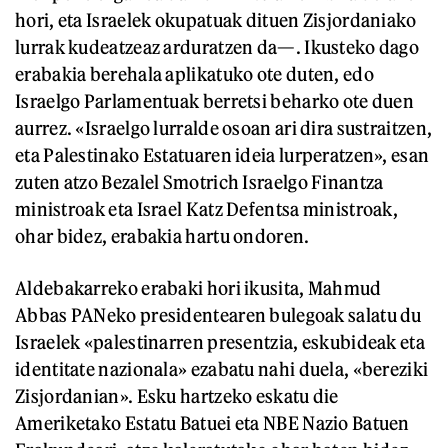
hori, eta Israelek okupatuak dituen Zisjordaniako
lurrak kudeatzeaz arduratzen da—. Ikusteko dago
erabakia berehala aplikatuko ote duten, edo
Israelgo Parlamentuak berretsi beharko ote duen
aurrez. «Israelgo lurralde osoan ari dira sustraitzen,
eta Palestinako Estatuaren ideia lurperatzen», esan
zuten atzo Bezalel Smotrich Israelgo Finantza
ministroak eta Israel Katz Defentsa ministroak,
ohar bidez, erabakia hartu ondoren.
Aldebakarreko erabaki hori ikusita, Mahmud
Abbas PANeko presidentearen bulegoak salatu du
Israelek «palestinarren presentzia, eskubideak eta
identitate nazionala» ezabatu nahi duela, «bereziki
Zisjordanian». Esku hartzeko eskatu die
Ameriketako Estatu Batuei eta NBE Nazio Batuen