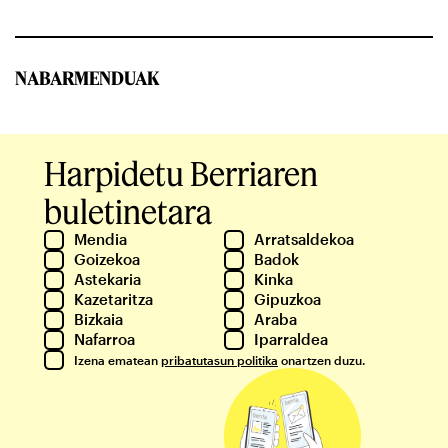
NABARMENDUAK
Harpidetu Berriaren
buletinetara
Mendia
Arratsaldekoa
Goizekoa
Badok
Astekaria
Kinka
Kazetaritza
Gipuzkoa
Bizkaia
Araba
Nafarroa
Iparraldea
Izena ematean
pribatutasun politika
onartzen duzu.