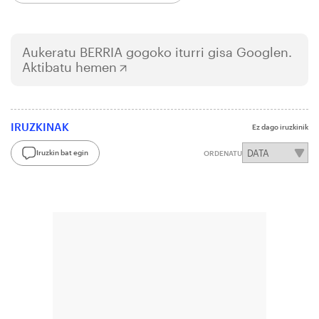
Aukeratu
BERRIA
gogoko iturri gisa Googlen.
Aktibatu hemen
IRUZKINAK
Ez dago iruzkinik
Iruzkin bat egin
ORDENATU