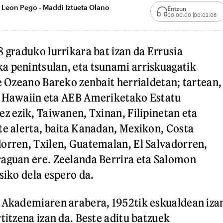
ia Leon Pego - Maddi Iztueta Olano
Entzun
00:00:00
00:02:06
8 graduko lurrikara bat izan da Errusia
a penintsulan, eta tsunami arriskuagatik
te Ozeano Bareko zenbait herrialdetan; tartean,
, Hawaiin eta AEB Ameriketako Estatu
ez ezik, Taiwanen, Txinan, Filipinetan eta
te alerta, baita Kanadan, Mexikon, Costa
orren, Txilen, Guatemalan, El Salvadorren,
raguan ere. Zeelanda Berrira eta Salomon
siko dela espero da.
n Akademiaren arabera, 1952tik eskualdean iza
titzena izan da. Beste aditu batzuek