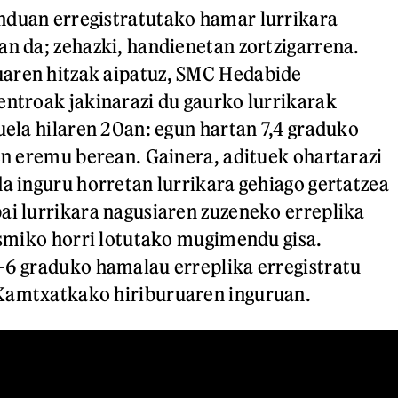
nduan erregistratutako hamar lurrikara
an da; zehazki, handienetan zortzigarrena.
aren hitzak aipatuz, SMC Hedabide
entroak jakinarazi du gaurko lurrikarak
zuela hilaren 20an: egun hartan 7,4 graduko
zen eremu berean. Gainera, adituek ohartarazi
da inguru horretan lurrikara gehiago gertatzea
ai lurrikara nagusiaren zuzeneko erreplika
sismiko horri lotutako mugimendu gisa.
-6 graduko hamalau erreplika erregistratu
Kamtxatkako hiriburuaren inguruan.