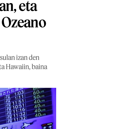
an, eta
e Ozeano
sulan izan den
eta Hawaiin, baina