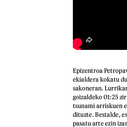
Epizentroa Petropav
ekialdera kokatu du
sakoneran. Lurrikar
goizaldeko 01:25 zir
tsunami arriskuen e
dituzte. Bestalde, 
pasatu arte ezin iz