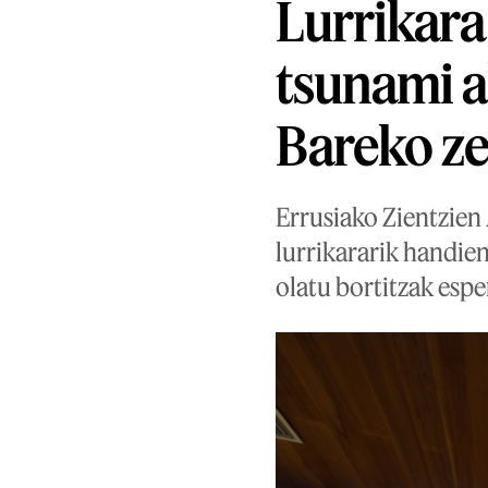
Lurrikara 
tsunami a
Bareko ze
Errusiako Zientzien
lurrikararik handien
olatu bortitzak espe