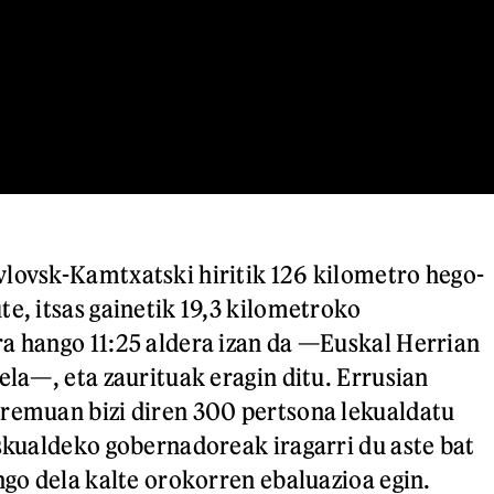
lovsk-Kamtxatski hiritik 126 kilometro hego-
te, itsas gainetik 19,3 kilometroko
a hango 11:25 aldera izan da —Euskal Herrian
ela—, eta zaurituak eragin ditu. Errusian
remuan bizi diren 300 pertsona lekualdatu
eskualdeko gobernadoreak iragarri du aste bat
ango dela kalte orokorren ebaluazioa egin.