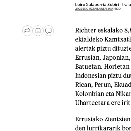
Leire Salaberria Zubiri - Ira
2025EKO UZTAILAREN 30A
15:30
Richter eskalako 8,
ekialdeko Kamtxatk
alertak piztu dituz
Errusian, Japonian
Batuetan. Horietan 
Indonesian piztu du
Rican, Perun, Ekuad
Kolonbian eta Nika
Uharteetara ere irit
Errusiako Zientzie
den lurrikararik bor