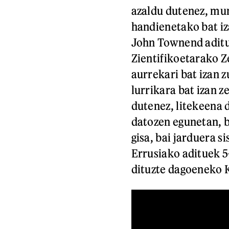
azaldu dutenez, mu
handienetako bat iz
John Townend aditu
Zientifikoetarako Z
aurrekari bat izan 
lurrikara bat izan 
dutenez, litekeena 
datozen egunetan, b
gisa, bai jarduera 
Errusiako adituek 5
dituzte dagoeneko 