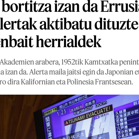
bortitza izan da Errusi
lertak aktibatu dituzt
nbait herrialdek
 Akademien arabera, 1952tik Kamtxatka penint
a izan da. Alerta maila jaitsi egin da Japonian 
ro dira Kalifornian eta Polinesia Frantsesean.