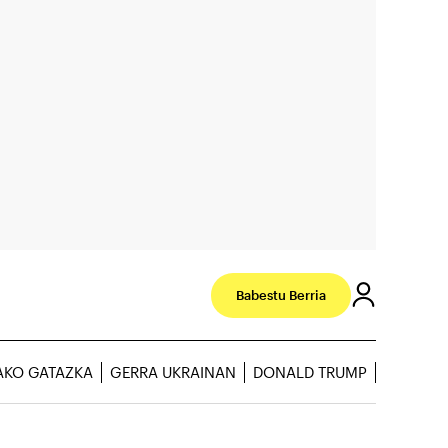
Babestu Berria
AKO GATAZKA
GERRA UKRAINAN
DONALD TRUMP