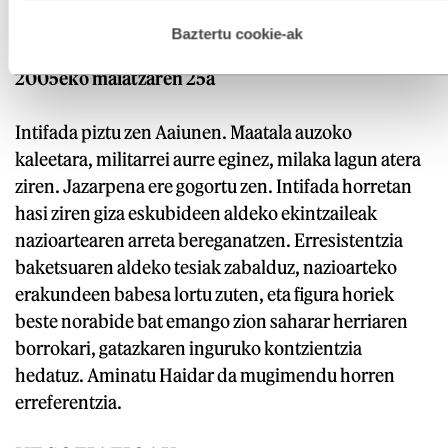
hau onartuz gero, teknologia hori erabiltzeko baimen
esplizitua ematen diguzu.
Gehiago irakurri
Baztertu cookie-ak
INTIFADA
2005eko maiatzaren 25a
Intifada piztu zen Aaiunen. Maatala auzoko
kaleetara, militarrei aurre eginez, milaka lagun atera
ziren. Jazarpena ere gogortu zen. Intifada horretan
hasi ziren giza eskubideen aldeko ekintzaileak
nazioartearen arreta bereganatzen. Erresistentzia
baketsuaren aldeko tesiak zabalduz, nazioarteko
erakundeen babesa lortu zuten, eta figura horiek
beste norabide bat emango zion saharar herriaren
borrokari, gatazkaren inguruko kontzientzia
hedatuz. Aminatu Haidar da mugimendu horren
erreferentzia.