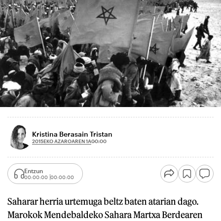
Kristina Berasain Tristan
2015EKO AZAROAREN 1A
00:00
Entzun
00:00:00
00:00:00
Saharar herria urtemuga beltz baten atarian dago.
Marokok Mendebaldeko Sahara Martxa Berdearen