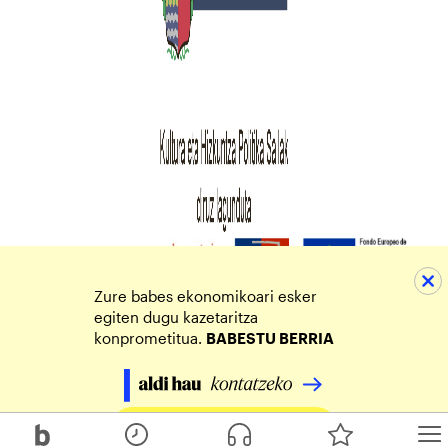
Zure babes ekonomikoari esker
egiten dugu kazetaritza
konprometitua.
BABESTU BERRIA
Egin zure ekarpena