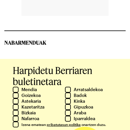
NABARMENDUAK
Harpidetu Berriaren
buletinetara
Mendia
Arratsaldekoa
Goizekoa
Badok
Astekaria
Kinka
Kazetaritza
Gipuzkoa
Bizkaia
Araba
Nafarroa
Iparraldea
Izena ematean
pribatutasun politika
onartzen duzu.