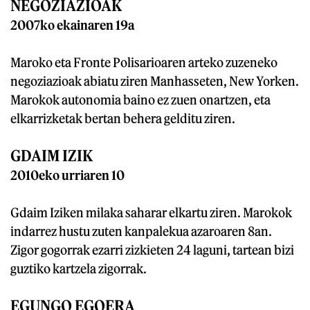
NEGOZIAZIOAK
2007ko ekainaren 19a
Maroko eta Fronte Polisarioaren arteko zuzeneko
negoziazioak abiatu ziren Manhasseten, New Yorken.
Marokok autonomia baino ez zuen onartzen, eta
elkarrizketak bertan behera gelditu ziren.
GDAIM IZIK
2010eko urriaren 10
Gdaim Iziken milaka saharar elkartu ziren. Marokok
indarrez hustu zuten kanpalekua azaroaren 8an.
Zigor gogorrak ezarri zizkieten 24 laguni, tartean bizi
guztiko kartzela zigorrak.
EGUNGO EGOERA