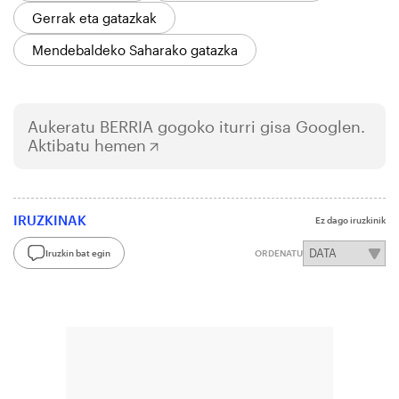
Gerrak eta gatazkak
Mendebaldeko Saharako gatazka
Aukeratu
BERRIA
gogoko iturri gisa Googlen.
Aktibatu hemen
IRUZKINAK
Ez dago iruzkinik
Iruzkin bat egin
ORDENATU