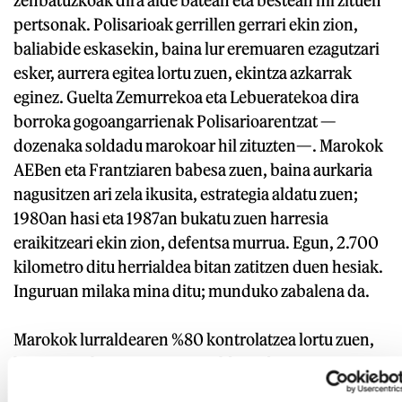
zenbatuzkoak dira alde batean eta bestean hil zituen
pertsonak. Polisarioak gerrillen gerrari ekin zion,
baliabide eskasekin, baina lur eremuaren ezagutzari
esker, aurrera egitea lortu zuen, ekintza azkarrak
eginez. Guelta Zemurrekoa eta Lebueratekoa dira
borroka gogoangarrienak Polisarioarentzat —
dozenaka soldadu marokoar hil zituzten—. Marokok
AEBen eta Frantziaren babesa zuen, baina aurkaria
nagusitzen ari zela ikusita, estrategia aldatu zuen;
1980an hasi eta 1987an bukatu zuen harresia
eraikitzeari ekin zion, defentsa murrua. Egun, 2.700
kilometro ditu herrialdea bitan zatitzen duen hesiak.
Inguruan milaka mina ditu; munduko zabalena da.
Marokok lurraldearen %80 kontrolatzea lortu zuen,
hain justu, harresiaren iparraldean dagoena.
Mauritaniak 1979. urtean sinatu zuen bakea Fronte