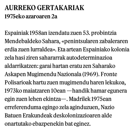
AURREKO GERTAKARIAK
1975eko azaroaren 2a
Espainiak 1958an izendatu zuen 53. probintzia
Mendebaldeko Sahara, «penintsularen zabaleraren
erdia zuen lurraldea». Eta artean Espainiako kolonia
zela hasi ziren sahararrak autodeterminazioa
aldarrikatzen: garai hartan eratu zen Saharako
Askapen Mugimendu Nazionala (1969). Fronte
Polisarioak hartu zuen mugimendu haren lekukoa,
1973ko maiatzaren 10ean —handik hamar egunera
egin zuen lehen ekintza—. Madrilek 1975ean
erreferenduma egingo zela aginduzuen, Nazio
Batuen Erakundeak deskolonizazioaren alde
onartutako ebazpenekin bat eginez.