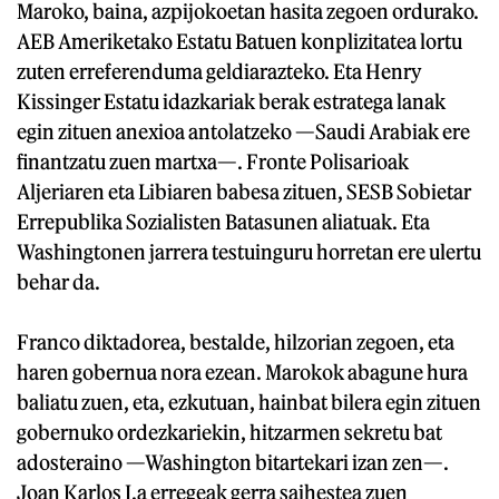
Maroko, baina, azpijokoetan hasita zegoen ordurako.
AEB Ameriketako Estatu Batuen konplizitatea lortu
zuten erreferenduma geldiarazteko. Eta Henry
Kissinger Estatu idazkariak berak estratega lanak
egin zituen anexioa antolatzeko —Saudi Arabiak ere
finantzatu zuen martxa—. Fronte Polisarioak
Aljeriaren eta Libiaren babesa zituen, SESB Sobietar
Errepublika Sozialisten Batasunen aliatuak. Eta
Washingtonen jarrera testuinguru horretan ere ulertu
behar da.
Franco diktadorea, bestalde, hilzorian zegoen, eta
haren gobernua nora ezean. Marokok abagune hura
baliatu zuen, eta, ezkutuan, hainbat bilera egin zituen
gobernuko ordezkariekin, hitzarmen sekretu bat
adosteraino —Washington bitartekari izan zen—.
Joan Karlos I.a erregeak gerra saihestea zuen