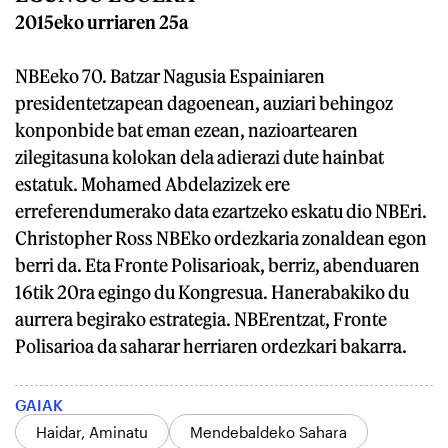
2015eko urriaren 25a
NBEeko 70. Batzar Nagusia Espainiaren
presidentetzapean dagoenean, auziari behingoz
konponbide bat eman ezean, nazioartearen
zilegitasuna kolokan dela adierazi dute hainbat
estatuk. Mohamed Abdelazizek ere
erreferendumerako data ezartzeko eskatu dio NBEri.
Christopher Ross NBEko ordezkaria zonaldean egon
berri da. Eta Fronte Polisarioak, berriz, abenduaren
16tik 20ra egingo du Kongresua. Hanerabakiko du
aurrera begirako estrategia. NBErentzat, Fronte
Polisarioa da saharar herriaren ordezkari bakarra.
GAIAK
Haidar, Aminatu
Mendebaldeko Sahara