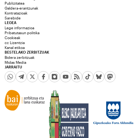
Publizitatea
Galdera-erantzunak
Kontratazioak
Sarebide
LEGEA
Lege informazioa
Pribatutasun politika
Cookieak
cc Lizentzia
Kanal etikoa
BESTELAKO ZERBITZUAK
Bidera zerbitzuak
Midas Media
JARRAITU