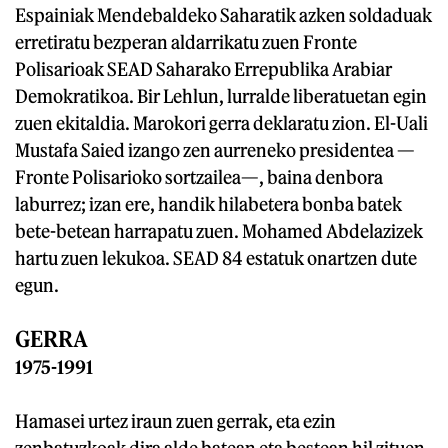
Espainiak Mendebaldeko Saharatik azken soldaduak
erretiratu bezperan aldarrikatu zuen Fronte
Polisarioak SEAD Saharako Errepublika Arabiar
Demokratikoa. Bir Lehlun, lurralde liberatuetan egin
zuen ekitaldia. Marokori gerra deklaratu zion. El-Uali
Mustafa Saied izango zen aurreneko presidentea —
Fronte Polisarioko sortzailea—, baina denbora
laburrez; izan ere, handik hilabetera bonba batek
bete-betean harrapatu zuen. Mohamed Abdelazizek
hartu zuen lekukoa. SEAD 84 estatuk onartzen dute
egun.
GERRA
1975-1991
Hamasei urtez iraun zuen gerrak, eta ezin