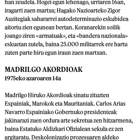
han zeudela. Hogei egun lehenago, urriaren 16an,
iragarri zuen martxa; Hagako Nazioarteko Zigor
Auzitegiak sahararrei autodeterminazio eskubidea
aitortu zien egunean bertan. Koranarekin soilik
joango ziren «armatuak», eta «bandera nazionala»
eskuetan zutela, baina 25.000 militarrek ere hartu
zuten parte hiru egun iraun zuen martxan.
MADRILGO AKORDIOAK
1975eko azaroaren 14a
Madrilgo Hiruko Akordioak sinatu zituzten
Espainiak, Marokok eta Mauritaniak. Carlos Arias
Navarro Espainiako Gobernuko presidenteak
jakinarazi zuen ordura arte sekretua zen hitzarmena,
baina Estatuko Aldizkari Ofizialean sekula ez zen
argitaratu. Deskolonizazio prozesuaren aldeko