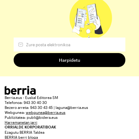
Berria.eus - Euskal Editorea SM
Telefonoa: 943 30 40 30
Bezero arreta: 943 30 43 45 | laguna@berria.eus
Webgunea:
webgunea@berria.eus
Publizitatea:
publi@bidera.eus
Harremanetan jarri
ORRIALDE KORPORATIBOAK
Ezagutu BERRIA Taldea
BERRIA berri bloga