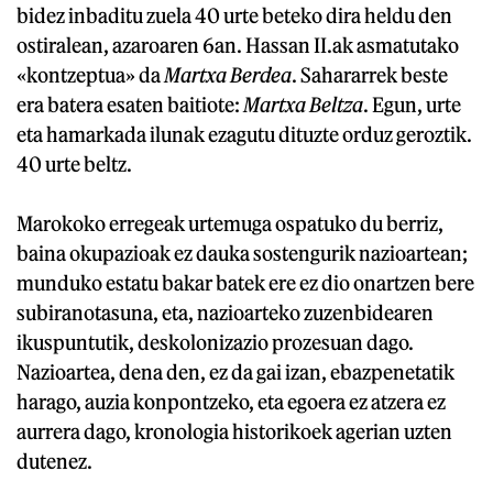
bidez inbaditu zuela 40 urte beteko dira heldu den
ostiralean, azaroaren 6an. Hassan II.ak asmatutako
«kontzeptua» da
Martxa Berdea
. Sahararrek beste
era batera esaten baitiote:
Martxa Beltza
. Egun, urte
eta hamarkada ilunak ezagutu dituzte orduz geroztik.
40 urte beltz.
Marokoko erregeak urtemuga ospatuko du berriz,
baina okupazioak ez dauka sostengurik nazioartean;
munduko estatu bakar batek ere ez dio onartzen bere
subiranotasuna, eta, nazioarteko zuzenbidearen
ikuspuntutik, deskolonizazio prozesuan dago.
Nazioartea, dena den, ez da gai izan, ebazpenetatik
harago, auzia konpontzeko, eta egoera ez atzera ez
aurrera dago, kronologia historikoek agerian uzten
dutenez.