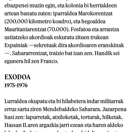
ebazpenei muzin egin, eta kolonia bi herrialdeen
artean banatu zuten: iparraldea Marokorentzat
(200.000 kilometro koadro), eta hegoaldea
Mauritaniarentzat (70.000). Fosfatoa eta arrantza
ustiatzeko akordioak eskuratu zituen trukean
Espainiak —sekretuak dira akordioaren eranskinak
—. Sahararrentzat, traizio bat izan zen. Handik sei
egunera hil zen Franco.
EXODOA
1975-1976
Lurraldea okupatu eta bi hilabetera indar militarrak
erruz sartu ziren Mendebaldeko Saharara. Jazarpena
hasi zen: lapurretak, atxiloketak, torturak, hilketak.
Hassan II.aren argazkia jarri ezean eta haren aldeko