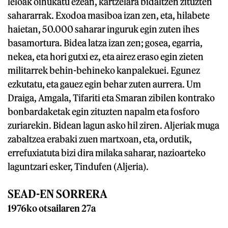
leloak oihukatu ezean, kartzelara bidaltzen zituzten
sahararrak. Exodoa masiboa izan zen, eta, hilabete
haietan, 50.000 saharar inguruk egin zuten ihes
basamortura. Bidea latza izan zen; gosea, egarria,
nekea, eta hori gutxi ez, eta airez eraso egin zieten
militarrek behin-behineko kanpalekuei. Egunez
ezkutatu, eta gauez egin behar zuten aurrera. Um
Draiga, Amgala, Tifariti eta Smaran zibilen kontrako
bonbardaketak egin zituzten napalm eta fosforo
zuriarekin. Bidean lagun asko hil ziren. Aljeriak muga
zabaltzea erabaki zuen martxoan, eta, ordutik,
errefuxiatuta bizi dira milaka saharar, nazioarteko
laguntzari esker, Tindufen (Aljeria).
SEAD-EN SORRERA
1976ko otsailaren 27a