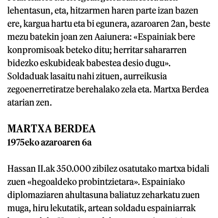
lehentasun, eta, hitzarmen haren parte izan bazen
ere, kargua hartu eta bi egunera, azaroaren 2an, beste
mezu batekin joan zen Aaiunera: «Espainiak bere
konpromisoak beteko ditu; herritar sahararren
bidezko eskubideak babestea desio dugu».
Soldaduak lasaitu nahi zituen, aurreikusia
zegoenerretiratze berehalako zela eta. Martxa Berdea
atarian zen.
MARTXA BERDEA
1975eko azaroaren 6a
Hassan II.ak 350.000 zibilez osatutako martxa bidali
zuen «hegoaldeko probintzietara». Espainiako
diplomaziaren ahultasuna baliatuz zeharkatu zuen
muga, hiru lekutatik, artean soldadu espainiarrak