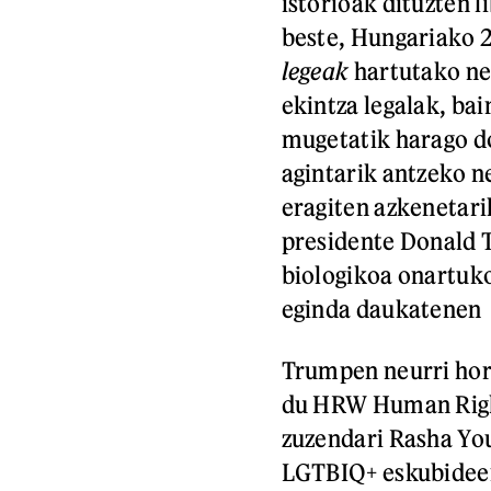
istorioak dituzten l
beste, Hungariako
legeak
hartutako n
ekintza legalak, ba
mugetatik harago d
agintarik antzeko n
eragiten azkenetar
presidente Donald 
biologikoa onartuko 
eginda daukatenen p
Trumpen neurri hor
du HRW Human Righ
zuzendari Rasha You
LGTBIQ+ eskubideent