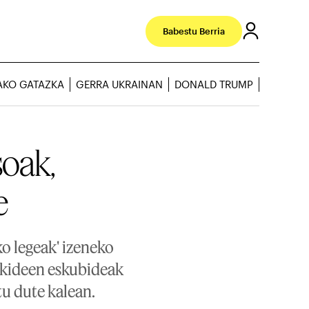
Babestu Berria
AKO GATAZKA
GERRA UKRAINAN
DONALD TRUMP
oak,
e
 legeak' izeneko
 kideen eskubideak
tu dute kalean.