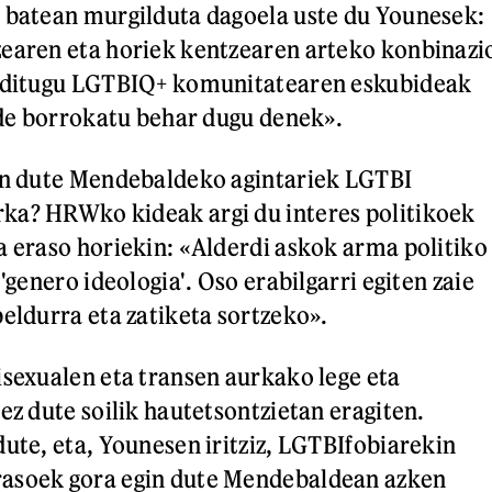
 batean murgilduta dagoela uste du Younesek:
zearen eta horiek kentzearen arteko konbinazi
n ditugu LGTBIQ+ komunitatearen eskubideak
alde borrokatu behar dugu denek».
ten dute Mendebaldeko agintariek LGTBI
ka? HRWko kideak argi du interes politikoek
a eraso horiekin: «Alderdi askok arma politiko
 'genero ideologia'. Oso erabilgarri egiten zaie
beldurra eta zatiketa sortzeko».
isexualen eta transen aurkako lege eta
ez dute soilik hautetsontzietan eragiten.
dute, eta, Younesen iritziz, LGTBIfobiarekin
asoek gora egin dute Mendebaldean azken