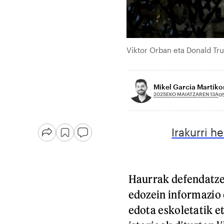
Viktor Orban eta Donald Tr
Mikel Garcia Martik
2025EKO MAIATZAREN 13A
0
Irakurri h
Haurrak defendatze
edozein informazio 
edota eskoletatik e