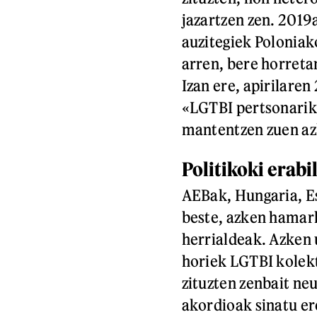
jazartzen zen. 2019
auzitegiek Poloniak
arren, bere horretan
Izan ere, apirilare
«LGTBI pertsonarik
mantentzen zuen az
Politikoki erabi
AEBak, Hungaria, Es
beste, azken hamar
herrialdeak. Azken 
horiek LGTBI kolek
zituzten zenbait neu
akordioak sinatu e