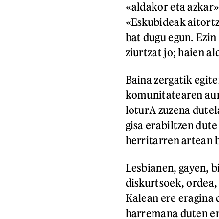
«aldakor eta azkar»
«Eskubideak aitort
bat dugu egun. Ezi
ziurtzat jo; haien 
Baina zergatik egi
komunitatearen aur
loturA zuzena dutel
gisa erabiltzen dute
herritarren artean 
Lesbianen, gayen, b
diskurtsoek, ordea, 
Kalean ere eragina 
harremana duten er