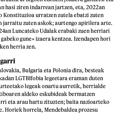
an hasi ziren indarrean jartzen, eta, 2022an
o Konstituzioa urratzen zutela ebatzi zuten
 jarraitu zuten askok; aurtengo apirilera arte.
n 24an Luncateko Udalak erabaki zuen herriari
 gabeko gune» izaera kentzea. Izendapen hori
ken herria zen.
lgarri
lovakia, Bulgaria eta Polonia dira, besteak
kadan LGTBIfobia legeetara eraman duten
urteetako legeak onartu aurretik, herrialde
tiboaren aldeko eskubideak bermatzen
rri eta arau hartu zituzten; baita nazioarteko
re. Horiek horrela, Mendebaldea prozesu