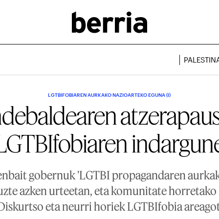
PALESTIN
LGTBIFOBIAREN AURKAKO NAZIOARTEKO EGUNA (I)
debaldearen atzerapaus
LGTBIfobiaren indargun
nbait gobernuk 'LGTBI propagandaren aurkako
tuzte azken urteetan, eta komunitate horretako
 Diskurtso eta neurri horiek LGTBIfobia areago