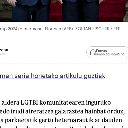
ump 2024ko martxoan, Floridan (AEB). ZOLTAN FISCHER / EFE
orena
Entzun
5:05
00:00:00
00:05:40
emen serie honetako artikulu guztiak
 aldera LGTBI komunitatearen inguruko
edo irudi aireratzea galaraztea hainbat orduz,
ta parkeetatik gertu heteroarautik at dauden