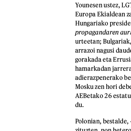
Younesen ustez, LG
Europa Ekialdean za
Hungariako presiden
propagandaren aur
urteetan; Bulgariak
arrazoi nagusi daud
gorakada eta Errusi
hamarkadan jarrera
adierazpenerako beh
Mosku zen hori debe
AEBetako 26 estatuk
du.
Polonian, bestalde
zituzten, non hetero