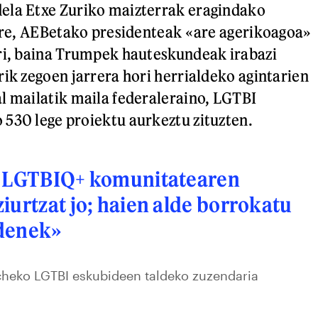
ela Etxe Zuriko maizterrak eragindako
 ere, AEBetako presidenteak «are agerikoagoa»
ri, baina Trumpek hauteskundeak irabazi
rik zegoen jarrera hori herrialdeko agintarien
l mailatik maila federaleraino, LGTBI
530 lege proiektu aurkeztu zituzten.
u LGTBIQ+ komunitatearen
iurtzat jo; haien alde borrokatu
denek»
heko LGTBI eskubideen taldeko zuzendaria