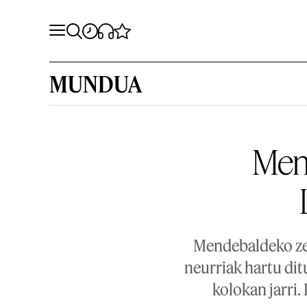
MUNDUA
Men
Mendebaldeko ze
neurriak hartu di
kolokan jarri.