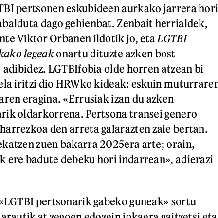
TBI pertsonen eskubideen aurkako jarrera hor
balduta dago gehienbat. Zenbait herrialdek,
te Viktor Orbanen ildotik jo, eta
LGTBI
kako legeak
onartu dituzte azken bost
, adibidez. LGTBIfobia olde horren atzean bi
ela iritzi dio HRWko kideak: eskuin muturrare
aren eragina. «Errusiak izan du azken
rik oldarkorrena. Pertsona transei genero
arrezkoa den arreta galarazten zaie bertan.
katzen zuen bakarra 2025era arte; orain,
 ere badute debeku hori indarrean», adierazi
, «LGTBI pertsonarik gabeko guneak» sortu
arautik at zegoen edozein jokaera gaitzetsi eta