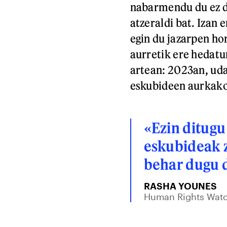
nabarmendu du ez d
atzeraldi bat. Izan
egin du jazarpen ho
aurretik ere hedatu
artean: 2023an, uda
eskubideen aurkako 
«Ezin ditug
eskubideak z
behar dugu 
RASHA YOUNES
Human Rights Watc