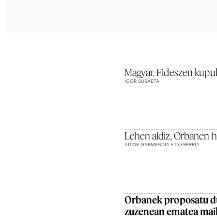
Magyar, Fideszen kupul
IGOR SUSAETA
Lehen aldiz, Orbanen 
AITOR GARMENDIA ETXEBERRIA
Orbanek proposatu du
zuzenean ematea mail