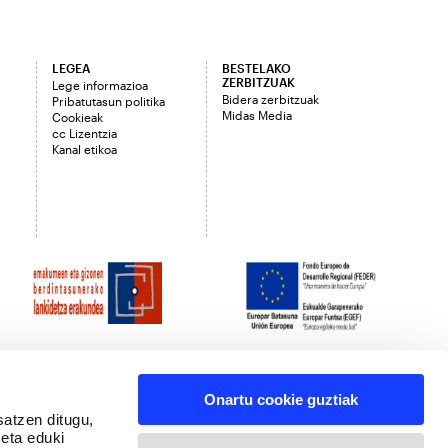
LEGEA
BESTELAKO
ZERBITZUAK
Lege informazioa
Bidera zerbitzuak
Pribatutasun politika
Midas Media
Cookieak
cc Lizentzia
Kanal etikoa
Onartu cookie guztiak
satzen ditugu,
 eta eduki