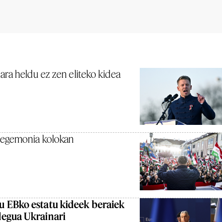
ara heldu ez zen eliteko kidea
hegemonia kolokan
 EBko estatu kideek beraiek
egua Ukrainari