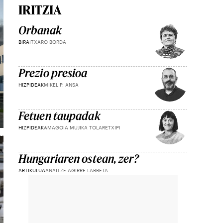
IRITZIA
Orbanak
BIRA
ITXARO BORDA
Prezio presioa
HIZPIDEAK
MIKEL P. ANSA
Fetuen taupadak
HIZPIDEAK
AMAGOIA MUJIKA TOLARETXIPI
Hungariaren ostean, zer?
ARTIKULUA
ANAITZE AGIRRE LARRETA