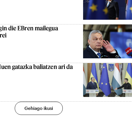
in die EBren mailegua
rei
uen gatazka baliatzen ari da
Gehiago ikusi