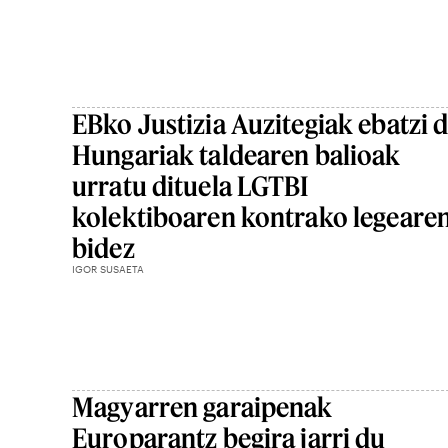
EBko Justizia Auzitegiak ebatzi 
Hungariak taldearen balioak
urratu dituela LGTBI
kolektiboaren kontrako legeare
bidez
IGOR SUSAETA
Magyarren garaipenak
Europarantz begira jarri du