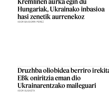
Kremlinen aurka egin du
Hungariak, Ukrainako inbasioa
hasi zenetik aurrenekoz
IGOR BAIGORRI PEREZ
Druzhba oliobidea berriro irekit
EBk oniritzia eman dio
Ukrainarentzako maileguari
IGOR SUSAETA