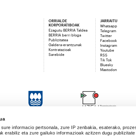
ORRIALDE
JARRAITU
KORPORATIBOAK
Whatsapp
Ezagutu BERRIA Taldea
Telegram
BERRIA berri bloga
Twitter
Publizitatea
Facebook
Galdera-erantzunak
Instagram
Kontratazioak
Youtube
Sarebide
RSS
Tik Tok
Bluesky
Mastodon
sua
sure informacio pertsonala, zure IP zenbakia, esaterako, proze
k erabiliz eta zure gailuko informazioak azitzen dugu publizitate