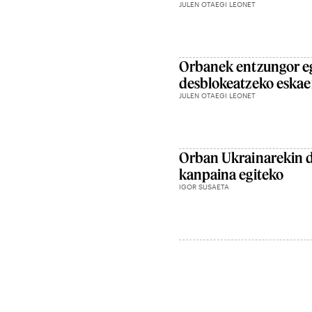
JULEN OTAEGI LEONET
Orbanek entzungor eg
desblokeatzeko eskae
JULEN OTAEGI LEONET
Orban Ukrainarekin d
kanpaina egiteko
IGOR SUSAETA