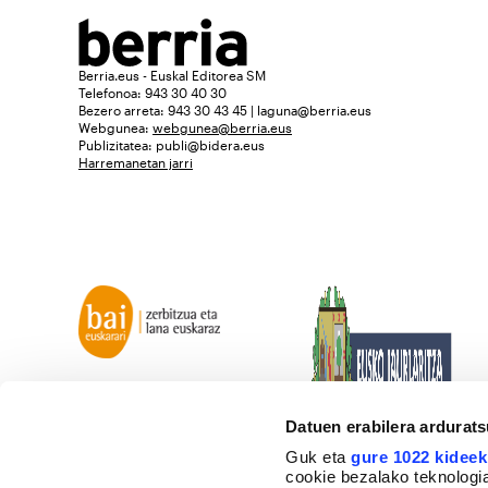
Berria.eus - Euskal Editorea SM
Telefonoa: 943 30 40 30
Bezero arreta: 943 30 43 45 | laguna@berria.eus
Webgunea:
webgunea@berria.eus
Publizitatea:
publi@bidera.eus
Harremanetan jarri
Datuen erabilera ardurat
Guk eta
gure 1022 kideek
cookie bezalako teknologia