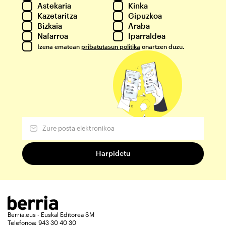
Astekaria
Kinka
Kazetaritza
Gipuzkoa
Bizkaia
Araba
Nafarroa
Iparraldea
Izena ematean
pribatutasun politika
onartzen duzu.
Berria.eus - Euskal Editorea SM
Telefonoa: 943 30 40 30