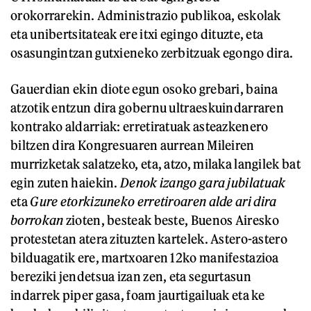
orokorrarekin. Administrazio publikoa, eskolak
eta unibertsitateak ere itxi egingo dituzte, eta
osasungintzan gutxieneko zerbitzuak egongo dira.
Gauerdian ekin diote egun osoko grebari, baina
atzotik entzun dira gobernu ultraeskuindarraren
kontrako aldarriak: erretiratuak asteazkenero
biltzen dira Kongresuaren aurrean Mileiren
murrizketak salatzeko, eta, atzo, milaka langilek bat
egin zuten haiekin.
Denok izango gara jubilatuak
eta
Gure etorkizuneko erretiroaren alde ari dira
borrokan
zioten, besteak beste, Buenos Airesko
protestetan atera zituzten kartelek. Astero-astero
bilduagatik ere, martxoaren 12ko manifestazioa
bereziki jendetsua izan zen, eta segurtasun
indarrek piper gasa, foam jaurtigailuak eta ke