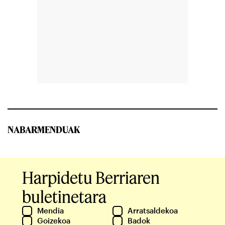
NABARMENDUAK
Harpidetu Berriaren
buletinetara
Mendia
Arratsaldekoa
Goizekoa
Badok