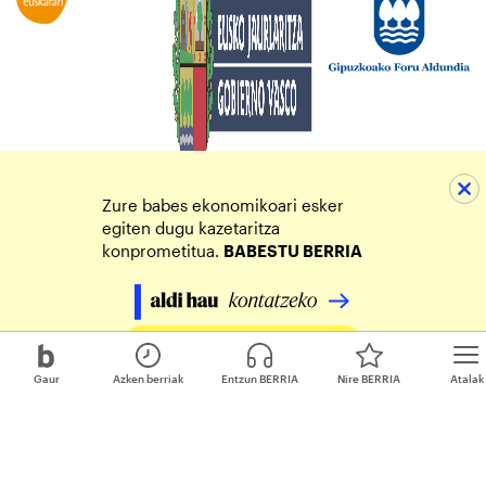
Zure babes ekonomikoari esker
egiten dugu kazetaritza
konprometitua.
BABESTU BERRIA
Egin zure ekarpena
Gaur
Azken berriak
Entzun BERRIA
Nire BERRIA
Atalak