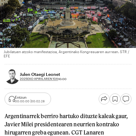
Jubilatuen atzoko manifestazioa, Argentinako Kongresuaren aurrean. STR /
EFE
Julen Otaegi Leonet
2025EKO APIRILAREN 10A
10:00
Entzun
00:00:00
00:02:28
Argentinarrek berriro hartuko dituzte kaleak gaur,
Javier Milei presidentearen neurrien kontrako
hirugarren greba egunean. CGT Lanaren