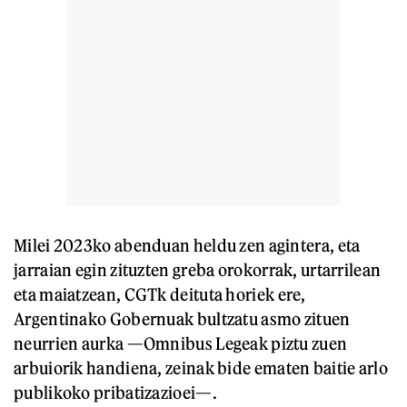
Milei 2023ko abenduan heldu zen agintera, eta
jarraian egin zituzten greba orokorrak, urtarrilean
eta maiatzean, CGTk deituta horiek ere,
Argentinako Gobernuak bultzatu asmo zituen
neurrien aurka —Omnibus Legeak piztu zuen
arbuiorik handiena, zeinak bide ematen baitie arlo
publikoko pribatizazioei—.