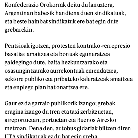
Konfederazio Orokorrak deitu du lanuztera,
Argentinan babesik handiena duen sindikatuak,
eta beste hainbat sindikatuk ere bat egin dute
grebarekin.
Pentsioak igotzea, protesten kontrako «errepresio
basatia» amaitzea eta bonuak eguneratzea
galdegingo dute, baita hezkuntzarako eta
osasungintzarako aurrekontuak emendatzea,
sektore publiko eta pribatuko kaleratzeak amaitzea
eta enplegu plan bat onartzea ere.
Gaur ez da garraio publikorik izango; grebak
eragina izango du tren eta taxi zerbitzuetan,
aireportuetan, portuetan eta Buenos Airesko
metroan. Dena den, autobus gidariak biltzen diren
UTA sindikatuak ez du bat egin greba