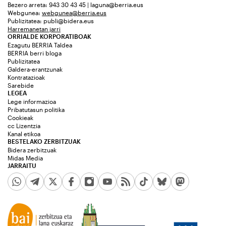
Bezero arreta: 943 30 43 45 | laguna@berria.eus
Webgunea:
webgunea@berria.eus
Publizitatea:
publi@bidera.eus
Harremanetan jarri
ORRIALDE KORPORATIBOAK
Ezagutu BERRIA Taldea
BERRIA berri bloga
Publizitatea
Galdera-erantzunak
Kontratazioak
Sarebide
LEGEA
Lege informazioa
Pribatutasun politika
Cookieak
cc Lizentzia
Kanal etikoa
BESTELAKO ZERBITZUAK
Bidera zerbitzuak
Midas Media
JARRAITU