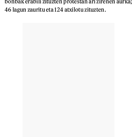
bonbak erabili zituzten protestan ari zirenen aurka;
46 lagun zauritu eta 124 atxilotu zituzten.