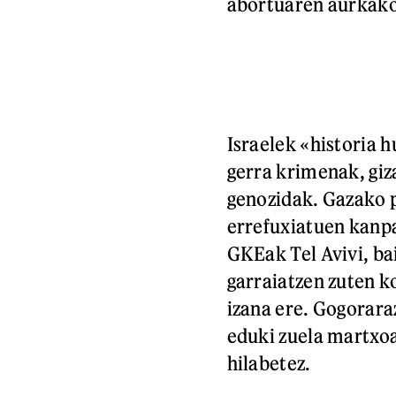
abortuaren aurkako
Israelek «historia h
gerra krimenak, giz
genozidak. Gazako 
errefuxiatuen kanpa
GKEak Tel Avivi, bai
garraiatzen zuten ko
izana ere. Gogoraraz
eduki zuela martxoa
hilabetez.