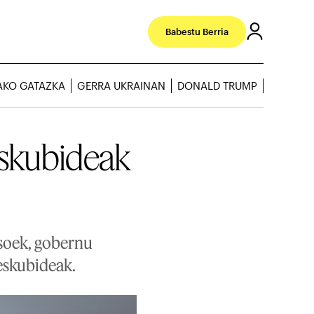
Babestu Berria
AKO GATAZKA
GERRA UKRAINAN
DONALD TRUMP
eskubideak
soek, gobernu
 eskubideak.