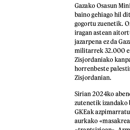
Gazako Osasun Minis
baino gehiago hil d
gogortu zuenetik. O
iragan astean aitor
jazarpena ez da Ga
militarrek 32.000 e
Zisjordaniako kanpal
horrenbeste palesti
Zisjordanian.
Sirian 2024ko aben
zutenetik izandako 
GKEak azpimarratu 
aurkako «masakreak»
«trantsizioan». Ar