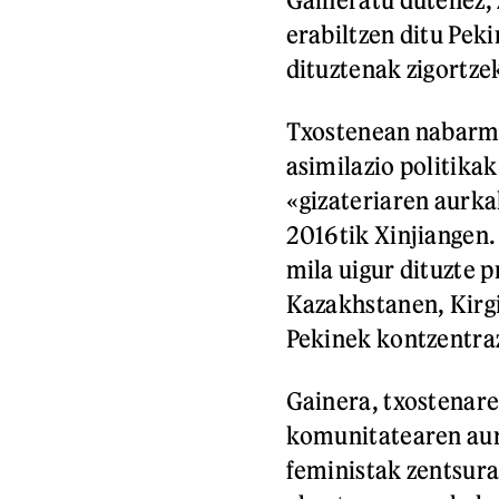
erabiltzen ditu Pe
dituztenak zigortze
Txostenean nabarme
asimilazio politikak
«gizateriaren aurka
2016tik Xinjiangen
mila uigur dituzte 
Kazakhstanen, Kirgi
Pekinek kontzentraz
Gainera, txostenar
komunitatearen aur
feministak zentsurat