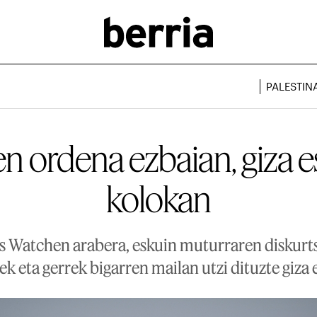
PALESTIN
 ordena ezbaian, giza 
kolokan
 Watchen arabera, eskuin muturraren diskurt
ek eta gerrek bigarren mailan utzi dituzte giza