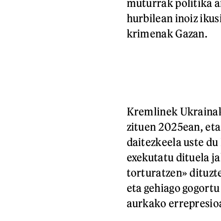
muturrak politika ar
hurbilean inoiz iku
krimenak Gazan.
Kremlinek Ukrainak
zituen 2025ean, eta
daitezkeela uste d
exekutatu dituela j
torturatzen» dituzt
eta gehiago gogortu
aurkako errepresio