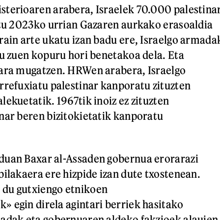
terioaren arabera, Israelek 70.000 palestina
itu 2023ko urrian Gazaren aurkako erasoaldia
rain arte ukatu izan badu ere, Israelgo armada
tu zuen kopuru hori benetakoa dela. Eta
zara mugatzen. HRWen arabera, Israelgo
rrefuxiatu palestinar kanporatu zituzten
ekuetatik. 1967tik inoiz ez zituzten
nar beren bizitokietatik kanporatu
duan Baxar al-Assaden gobernua erorarazi
bilakaera ere hizpide izan dute txostenean.
du gutxiengo etnikoen
 egin direla agintari berriek hasitako
madak eta gobernuaren aldeko fakzioek alauien