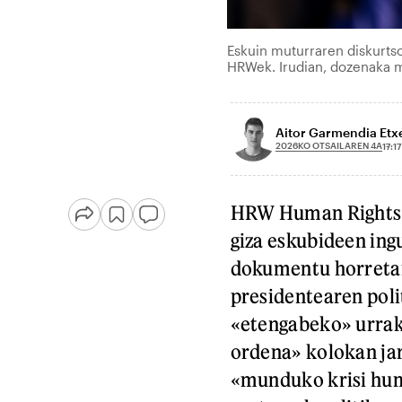
Eskuin muturraren diskurts
HRWek. Irudian, dozenaka m
Aitor Garmendia Etx
2026KO OTSAILAREN 4A
17:17
HRW Human Rights 
giza eskubideen ing
dokumentu horreta
presidentearen poli
«etengabeko» urrak
ordena» kolokan jar
«munduko krisi hum