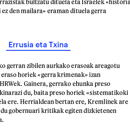
razistak bultzatu dituela eta Israelek «histori
si ez den mailara» eraman dituela gerra
Errusia eta Txina
o gerran zibilen aurkako erasoak areagotu
 eraso horiek «gerra krimenak» izan
u HRWek. Gainera, gerrako ehunka preso
akinarazi du, baita preso horiek «sistematikoki
ela ere. Herrialdean bertan ere, Kremlinek are
 du gobernuari kritikak egiten dizkietenen
a.