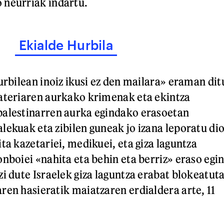
 neurriak indartu.
Ekialde Hurbila
urbilean inoiz ikusi ez den mailara» eraman dit
ateriaren aurkako krimenak eta ekintza
palestinarren aurka egindako erasoetan
lekuak eta zibilen guneak jo izana leporatu di
ta kazetariei, medikuei, eta giza laguntza
nboiei «nahita eta behin eta berriz» eraso egi
i dute Israelek giza laguntza erabat blokeatut
ren hasieratik maiatzaren erdialdera arte, 11