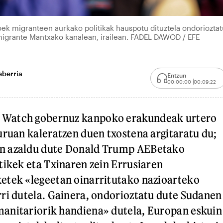
oek migranteen aurkako politikak hauspotu dituztela ondoriozta
igrante Mantxako kanalean, irailean. FADEL DAWOD / EFE
eberria
Entzun
00:00:00
00:09:22
Watch gobernuz kanpoko erakundeak urtero
uruan kaleratzen duen txostena argitaratu du;
n azaldu dute Donald Trump AEBetako
tikek eta Txinaren zein Errusiaren
etek «legeetan oinarritutako nazioarteko
ri dutela. Gainera, ondorioztatu dute Sudanen
anitariorik handiena» dutela, Europan eskuin