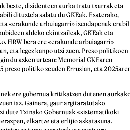
k beste, disidenteen aurka tratu txarrak eta
abili dituztela salatu du GKEak. Esaterako,
eta «erakunde arbuiagarri» izendapenak erabil
kubideen aldeko ekintzaileak, GKEak eta
ko. HRW bera ere «erakunde arbuiagarri»
an, eta legez kanpo utzi zuen. Preso politikoen
egin du azken urtean: Memorial GKEaren
 preso politiko zeuden Errusian, eta 2025are
inek ere gobernua kritikatzen dutenen aurkak
zuen iaz. Gainera, gaur argitaratutako
azi dute Txinako Gobernuak «sistematikoki
erazpen, elkartze eta erlijio askatasuna.
zaintza sistema zorrotzak eta zentsura