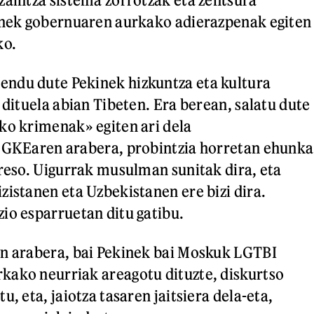
kinek gobernuaren aurkako adierazpenak egiten
ko.
ndu dute Pekinek hizkuntza eta kultura
 dituela abian Tibeten. Era berean, salatu dute
ko krimenak» egiten ari dela
. GKEaren arabera, probintzia horretan ehunka
preso. Uigurrak musulman sunitak dira, eta
zistanen eta Uzbekistanen ere bizi dira.
io esparruetan ditu gatibu.
en arabera, bai Pekinek bai Moskuk LGTBI
kako neurriak areagotu dituzte, diskurtso
u, eta, jaiotza tasaren jaitsiera dela-eta,