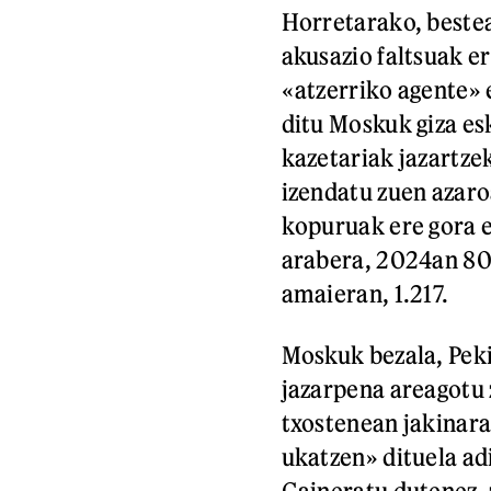
Horretarako, bestea
akusazio faltsuak er
«atzerriko agente» 
ditu Moskuk giza es
kazetariak jazartze
izendatu zuen azaro
kopuruak ere gora 
arabera, 2024an 805
amaieran, 1.217.
Moskuk bezala, Pek
jazarpena areagotu 
txostenean jakinar
ukatzen» dituela adi
Gaineratu dutenez, 