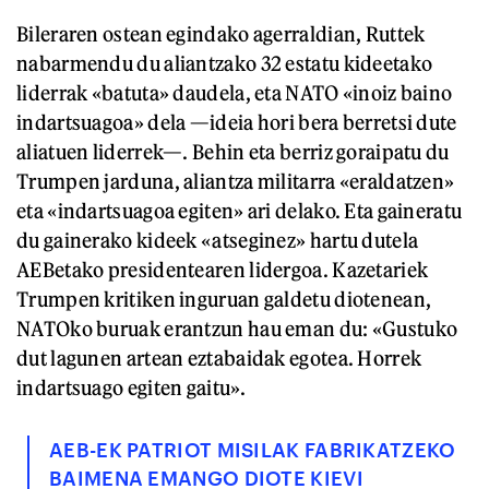
Bileraren ostean egindako agerraldian, Ruttek
nabarmendu du aliantzako 32 estatu kideetako
liderrak «batuta» daudela, eta NATO «inoiz baino
indartsuagoa» dela —ideia hori bera berretsi dute
aliatuen liderrek—. Behin eta berriz goraipatu du
Trumpen jarduna, aliantza militarra «eraldatzen»
eta «indartsuagoa egiten» ari delako. Eta gaineratu
du gainerako kideek «atseginez» hartu dutela
AEBetako presidentearen lidergoa. Kazetariek
Trumpen kritiken inguruan galdetu diotenean,
NATOko buruak erantzun hau eman du: «Gustuko
dut lagunen artean eztabaidak egotea. Horrek
indartsuago egiten gaitu».
AEB-EK PATRIOT MISILAK FABRIKATZEKO
BAIMENA EMANGO DIOTE KIEVI