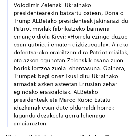
Volodimir Zelenski Ukrainako
presidentearekin batzartu ostean, Donald
Trump AEBetako presidenteak jakinarazi du
Patriot misilak fabrikatzeko baimena
emango diola Kievi: «Horrela ezingo duzue
esan gutxiegi ematen dizkizuegula». Aireko
defentsarako erabiltzen dira Patriot misilak,
eta azken egunetan Zelenskik esana zuen
horiek lortzea zuela lehentasuna. Gainera,
Trumpek begi onez ikusi ditu Ukrainako
armadak azken asteetan Errusian zehar
egindako erasoaldiak. AEBetako
presidenteak eta Marco Rubio Estatu
idazkariak esan dute oldarraldi horrek
lagundu dezakeela gerra lehenago
amaiarazten.