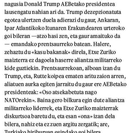
nagusia Donald Trump AEBetako presidentea
lausengatu nahian ari da. Trump dezepzionatuta
egotea ulertzen duela adierazi du gaur, Ankaran,
Ipar Atlantikoko Itunaren Erakundearen urteroko
goi bileran —atzo hasi zen, eta gaur amaituko da
— emandako prentsaurreko batean. Halere,
zehaztu du «kasu bakanak» direla, Etxe Zuriko
maizterra ez dagoela haserre aliantza militarreko
kide guztiekin. Prentsaurrekoan, alboan izan du
Trump, eta, Rutte koipea ematen aritu zaion arren,
aliatuen aurka egiten jarraitu du gaur ere AEBetako
presidenteak: «Oso atsekabetuta nago
NATOrekin». Baina gero bilkura egin dute aliantza
militarreko liderrek, eta Etxe Zuriko maizterrak
diskurtsoa baretu du, eta esan «ona» izan dela
bilera, nahiz eta ez zuen argitu zergatik; are,
Turkiako hiriburuan egindako goi bilera