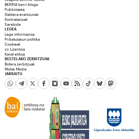
BERRIA berri bloga
Publizitatea
Galdera-erantzunak
Kontratazioak
Sarebide
LEGEA
Lege informazioa
Pribatutasun politika
Cookieak
cc Lizentzia
Kanal etikoa
BESTELAKO ZERBITZUAK
Bidera zerbitzuak
Midas Media
JARRAITU