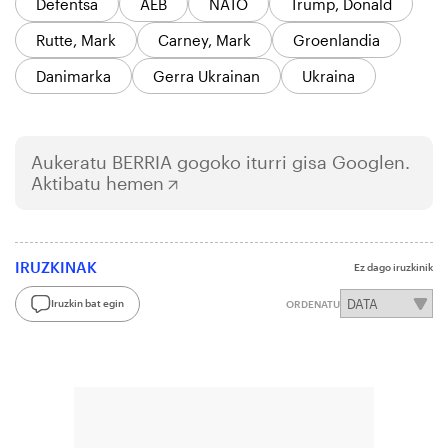
Defentsa
AEB
NATO
Trump, Donald
Rutte, Mark
Carney, Mark
Groenlandia
Danimarka
Gerra Ukrainan
Ukraina
Aukeratu
BERRIA
gogoko iturri gisa Googlen.
Aktibatu hemen
IRUZKINAK
Ez dago iruzkinik
Iruzkin bat egin
ORDENATU