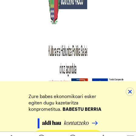
Zure babes ekonomikoari esker
egiten dugu kazetaritza
konprometitua.
BABESTU BERRIA