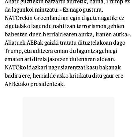
Aliatu guztiekin batzartu aurretik, baina, Trump ez
da lagunkoi mintzatu: «Ez nago gustura,
NATOrekin Groenlandian egin digutenagatik: ez
zigutelako lagundu nahi izan terrorismoa gehien
babesten duen herrialdearen aurka, Iranen aurka».
Aliatuek AEBak gaizki tratatu dituztelakoan dago
Trump, eta aditzera eman du laguntza gehiegi
ematen ari direla jasotzen dutenaren aldean.
NATOko idazkari nagusiarentzat kasu bakanak
badira ere, herrialde asko kritikatu ditu gaur ere
AEBetako presidenteak.