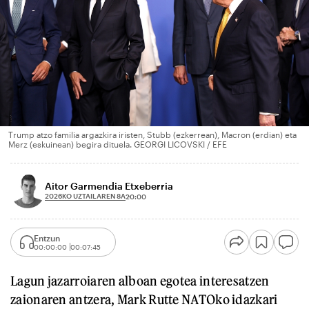
Trump atzo familia argazkira iristen, Stubb (ezkerrean), Macron (erdian) eta
Merz (eskuinean) begira dituela. GEORGI LICOVSKI / EFE
Aitor Garmendia Etxeberria
2026KO UZTAILAREN 8A
20:00
Entzun
00:00:00
00:07:45
Lagun jazarroiaren alboan egotea interesatzen
zaionaren antzera, Mark Rutte NATOko idazkari