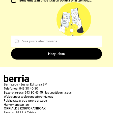
Izena ematean
pribatutasun politika
onartzen duzu.
Berria.eus - Euskal Editorea SM
Telefonoa: 943 30 40 30
Bezero arreta: 943 30 43 45 | laguna@berria.eus
Webgunea:
webgunea@berria.eus
Publizitatea:
publi@bidera.eus
Harremanetan jarri
ORRIALDE KORPORATIBOAK
Ezagutu BERRIA Taldea