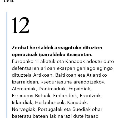
dela.
12
Zenbat herrialdek areagotuko dituzten
operazioak iparraldeko itsasoetan.
Europako 11 aliatuk eta Kanadak adostu dute
defentsaren arloan ekarpen gehiago egingo
dituztela Artikoan, Baltikoan eta Atlantiko
iparraldean, «segurtasuna areagotzeko».
Alemaniak, Danimarkak, Espainiak,
Erresuma Batuak, Finlandiak, Frantziak,
Islandiak, Herbehereek, Kanadak,
Norvegiak, Portugalek eta Suediak ohar
bateratu batean jakinarazi dute itsaso