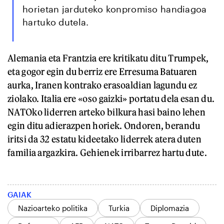
horietan jarduteko konpromiso handiagoa
hartuko dutela.
Alemania eta Frantzia ere kritikatu ditu Trumpek,
eta gogor egin du berriz ere Erresuma Batuaren
aurka, Iranen kontrako erasoaldian lagundu ez
ziolako. Italia ere «oso gaizki» portatu dela esan du.
NATOko liderren arteko bilkura hasi baino lehen
egin ditu adierazpen horiek. Ondoren, berandu
iritsi da 32 estatu kideetako liderrek atera duten
familia argazkira. Gehienek irribarrez hartu dute.
GAIAK
Nazioarteko politika
Turkia
Diplomazia