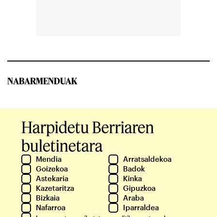
NABARMENDUAK
Harpidetu Berriaren
buletinetara
Mendia
Arratsaldekoa
Goizekoa
Badok
Astekaria
Kinka
Kazetaritza
Gipuzkoa
Bizkaia
Araba
Nafarroa
Iparraldea