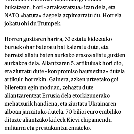
bukatzean, hori «arrakastatsua» izan dela, eta
NATO «batuta» dagoela azpimarratu du. Horrela
jokatu ohi du Trumpek.
Horren guztiaren harira, 32 estatu kideetako
buruek ohar bateratu bat kaleratu dute, eta
berretsi aliatu baten aurkako erasoa aliatu guztien
aurkakoa dela. Aliantzaren 5. artikuluak hori dio,
eta ziurtatu dute «konpromiso hautsezina» dutela
artikulu horrekin. Gainera, azken urteetako goi
bileretan egin moduan, zehaztu dute
aliantzarentzat Errusia dela etorkizunerako
mehatxurik handiena, eta ziurtatu Ukrainaren
alboan jarraituko dutela. 70 bilioi euro erabiliko
dituzte aliantzako kideek Kievi ekipamendu
militarra eta prestakuntza emateko.