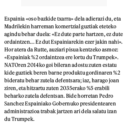
Espainia «oso bazkide txarra» dela adierazi du, eta
Madrilekin harreman komertzial guztiak eteteko
agindu behar duela: «Ez dute parte hartzen, ez dute
ordaintzen... Ez dut Espainiarekin ezer jakin nahi».
Hor atera da Rutte, auziari pisua kentzeko asmoz:
«Espainiak %2 ordaintzea ere lortu du Trumpek».
NATOren 2014ko goi bileran adostu zuten estatu
kide guztiek beren barne produktu gordinaren %2
bideratu behar zutela defentsara; iaz, harago joan
ziren, eta hitzartu zuten 2035erako %5 erabili
beharko zutela defentsan. Bide horretan Pedro
Sanchez Espainiako Gobernuko presidentearen
administrazioa trabak jartzen ari dela salatu izan
du Trumpek.