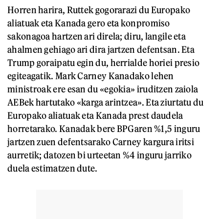
Horren harira, Ruttek gogorarazi du Europako
aliatuak eta Kanada gero eta konpromiso
sakonagoa hartzen ari direla; diru, langile eta
ahalmen gehiago ari dira jartzen defentsan. Eta
Trump goraipatu egin du, herrialde horiei presio
egiteagatik. Mark Carney Kanadako lehen
ministroak ere esan du «egokia» iruditzen zaiola
AEBek hartutako «karga arintzea». Eta ziurtatu du
Europako aliatuak eta Kanada prest daudela
horretarako. Kanadak bere BPGaren %1,5 inguru
jartzen zuen defentsarako Carney kargura iritsi
aurretik; datozen bi urteetan %4 inguru jarriko
duela estimatzen dute.