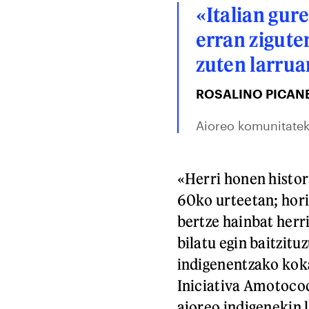
«Italian gur
erran zigute
zuten larrua
ROSALINO PICAN
Aioreo komunitatek
«Herri honen histor
60ko urteetan; horix
bertze hainbat herr
bilatu egin baitzitu
indigenentzako koka
Iniciativa Amotocod
aioreo indigenekin 