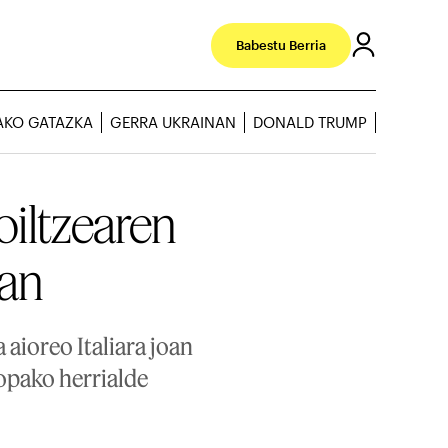
Babestu Berria
AKO GATAZKA
GERRA UKRAINAN
DONALD TRUMP
oiltzearen
ean
aioreo Italiara joan
ropako herrialde