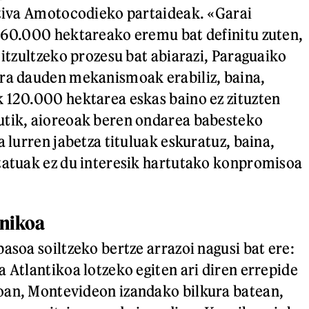
ativa Amotocodieko partaideak. «Garai
560.000 hektareako eremu bat definitu zuten,
 itzultzeko prozesu bat abiarazi, Paraguaiko
ura dauden mekanismoak erabiliz, baina,
 120.000 hektarea eskas baino ez zituzten
utik, aioreoak beren ondarea babesteko
a lurren jabetza tituluak eskuratuz, baina,
tatuak ez du interesik hartutako konpromisoa
anikoa
asoa soiltzeko bertze arrazoi nagusi bat ere:
a Atlantikoa lotzeko egiten ari diren errepide
oan, Montevideon izandako bilkura batean,