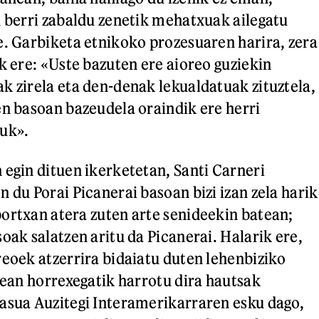
n berri zabaldu zenetik mehatxuak ailegatu
e. Garbiketa etnikoko prozesuaren harira, zera
k ere: «Uste bazuten ere aioreo guziekin
k zirela eta den-denak lekualdatuak zituztela,
en basoan bazeudela oraindik ere herri
zuk».
 egin dituen ikerketetan, Santi Carneri
 du Porai Picanerai basoan bizi izan zela harik
ortxan atera zuten arte senideekin batean;
oak salatzen aritu da Picanerai. Halarik ere,
reoek atzerrira bidaiatu duten lehenbiziko
atean horrexegatik harrotu dira hautsak
asua Auzitegi Interamerikarraren esku dago,