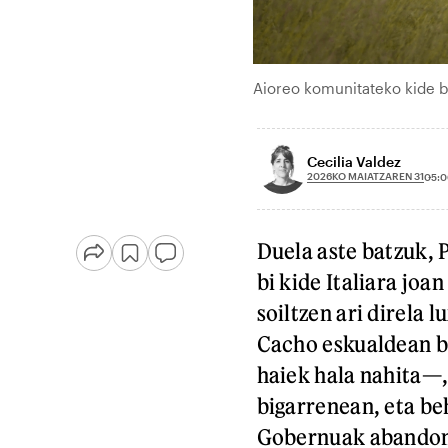
Aioreo komunitateko kide 
Cecilia Valdez
2026KO MAIATZAREN 31
05:0
Duela aste batzuk,
bi kide Italiara joa
soiltzen ari direla
Cacho eskualdean ba
haiek hala nahita—
bigarrenean, eta be
Gobernuak abandona