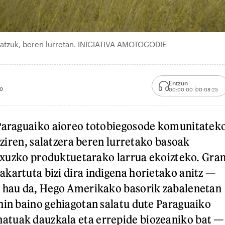
batzuk, beren lurretan. INICIATIVA AMOTOCODIE
Entzun
0
00:00:00
00:08:25
 Paraguaiko aioreo totobiegosode komunitatek
n ziren, salatzera beren lurretako basoak
 luxuzko produktuetarako larrua ekoizteko. Gra
kartuta bizi dira indigena horietako anitz —
, hau da, Hego Amerikako basorik zabalenetan
hin baino gehiagotan salatu dute Paraguaiko
tuak dauzkala eta errepide biozeaniko bat —