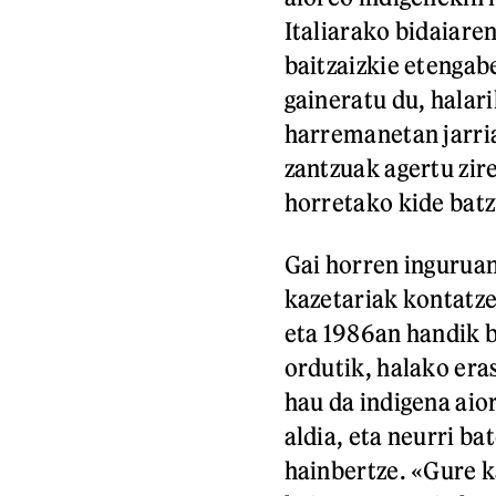
Italiarako bidaiare
baitzaizkie etengab
gaineratu du, halari
harremanetan jarria
zantzuak agertu zir
horretako kide bat
Gai horren inguruan
kazetariak kontatzen
eta 1986an handik b
ordutik, halako eras
hau da indigena aio
aldia, eta neurri b
hainbertze. «Gure k