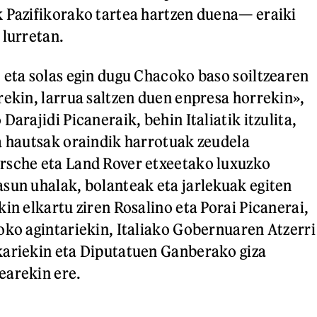
 Pazifikorako tartea hartzen duena— eraiki
 lurretan.
 eta solas egin dugu Chacoko baso soiltzearen
rekin, larrua saltzen duen enpresa horrekin»,
Darajidi Picaneraik, behin Italiatik itzulita,
a hautsak oraindik harrotuak zeudela
rsche eta Land Rover etxeetako luxuzko
sun uhalak, bolanteak eta jarlekuak egiten
in elkartu ziren Rosalino eta Porai Picanerai,
oko agintariekin, Italiako Gobernuaren Atzerri
kariekin eta Diputatuen Ganberako giza
earekin ere.