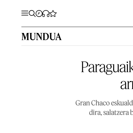
MUNDUA
Paraguaik
ar
Gran Chaco eskualde
dira, salatzera