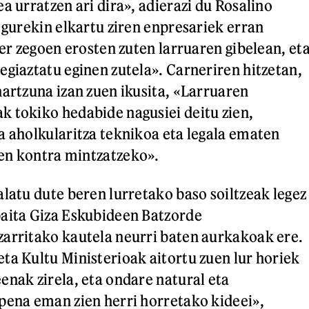
a urratzen ari dira», adierazi du Rosalino
 gurekin elkartu ziren enpresariek erran
zer zegoen erosten zuten larruaren gibelean, et
egiaztatu eginen zutela». Carneriren hitzetan,
hartzuna izan zuen ikusita, «Larruaren
 tokiko hedabide nagusiei deitu zien,
a aholkularitza teknikoa eta legala ematen
en kontra mintzatzeko».
alatu dute beren lurretako baso soiltzeak legez
baita Giza Eskubideen Batzorde
arritako kautela neurri baten aurkakoak ere.
ta Kultu Ministerioak aitortu zuen lur horiek
enak zirela, eta ondare natural eta
pena eman zien herri horretako kideei»,