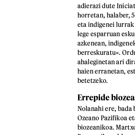
adierazi dute Inici
horretan, halaber, 
eta indigenei lurrak
lege esparruan esk
azkenean, indigenek
berreskuratu». Ord
ahaleginetan ari dir
haien erranetan, es
betetzeko.
Errepide bioze
Nolanahi ere, bada b
Ozeano Pazifikoa et
biozeanikoa. Martx