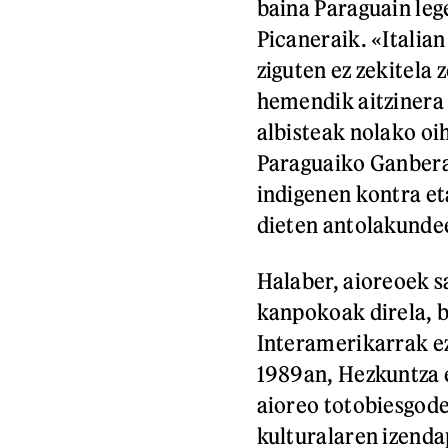
baina Paraguain lege
Picaneraik. «Italian
ziguten ez zekitela 
hemendik aitzinera 
albisteak nolako oi
Paraguaiko Ganberak
indigenen kontra et
dieten antolakunde
Halaber, aioreoek s
kanpokoak direla, 
Interamerikarrak ez
1989an, Hezkuntza e
aioreo totobiesgode
kulturalaren izenda