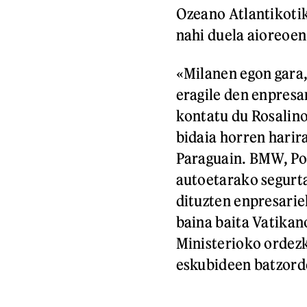
Ozeano Atlantikotik
nahi duela aioreoen
«Milanen egon gara,
eragile den enpresa
kontatu du Rosalino 
bidaia horren harir
Paraguain. BMW, Po
autoetarako segurta
dituzten enpresariek
baina baita Vatikan
Ministerioko ordez
eskubideen batzord