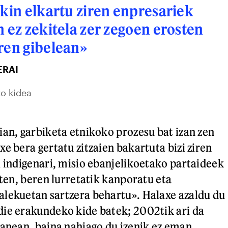
ekin elkartu ziren enpresariek
n ez zekitela zer zegoen erosten
ren gibelean»
ERAI
o kidea
ian, garbiketa etnikoko prozesu bat izan zen
e bera gertatu zitzaien bakartuta bizi ziren
i indigenari, misio ebanjelikoetako partaideek
zten, beren lurretatik kanporatu eta
lekuetan sartzera behartu». Halaxe azaldu du
ie erakundeko kide batek; 2002tik ari da
lanean, baina nahiago du izenik ez eman,