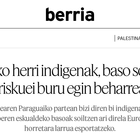
PALESTIN
o herri indigenak, baso s
riskuei buru egin beharr
aren Paraguaiko partean bizi diren bi indigena 
 beren eskualdeko basoak soiltzen ari direla Eu
horretara larrua esportatzeko.