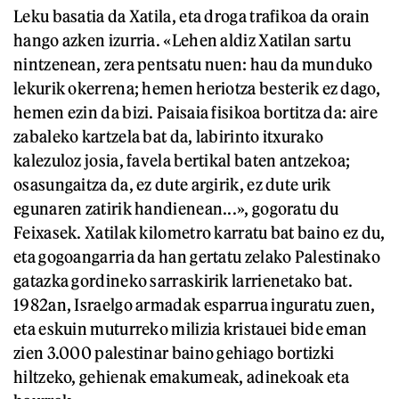
Leku basatia da Xatila, eta droga trafikoa da orain
hango azken izurria. «Lehen aldiz Xatilan sartu
nintzenean, zera pentsatu nuen: hau da munduko
lekurik okerrena; hemen heriotza besterik ez dago,
hemen ezin da bizi. Paisaia fisikoa bortitza da: aire
zabaleko kartzela bat da, labirinto itxurako
kalezuloz josia, favela bertikal baten antzekoa;
osasungaitza da, ez dute argirik, ez dute urik
egunaren zatirik handienean...», gogoratu du
Feixasek. Xatilak kilometro karratu bat baino ez du,
eta gogoangarria da han gertatu zelako Palestinako
gatazka gordineko sarraskirik larrienetako bat.
1982an, Israelgo armadak esparrua inguratu zuen,
eta eskuin muturreko milizia kristauei bide eman
zien 3.000 palestinar baino gehiago bortizki
hiltzeko, gehienak emakumeak, adinekoak eta