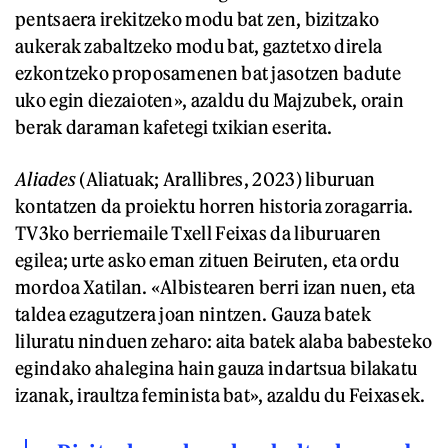
pentsaera irekitzeko modu bat zen, bizitzako
aukerak zabaltzeko modu bat, gaztetxo direla
ezkontzeko proposamenen bat jasotzen badute
uko egin diezaioten», azaldu du Majzubek, orain
berak daraman kafetegi txikian eserita.
Aliades
(Aliatuak; Arallibres, 2023) liburuan
kontatzen da proiektu horren historia zoragarria.
TV3ko berriemaile Txell Feixas da liburuaren
egilea; urte asko eman zituen Beiruten, eta ordu
mordoa Xatilan. «Albistearen berri izan nuen, eta
taldea ezagutzera joan nintzen. Gauza batek
liluratu ninduen zeharo: aita batek alaba babesteko
egindako ahalegina hain gauza indartsua bilakatu
izanak, iraultza feminista bat», azaldu du Feixasek.