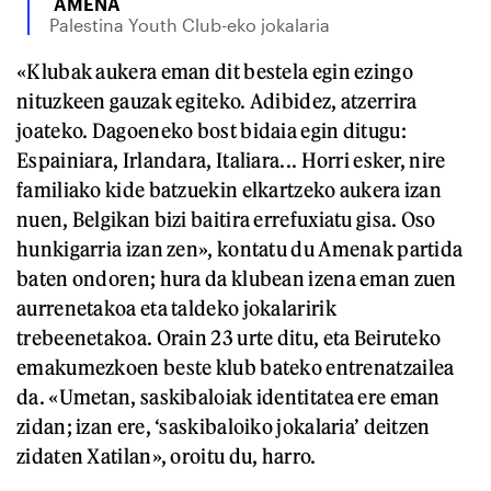
AMENA
Palestina Youth Club-eko jokalaria
«Klubak aukera eman dit bestela egin ezingo
nituzkeen gauzak egiteko. Adibidez, atzerrira
joateko. Dagoeneko bost bidaia egin ditugu:
Espainiara, Irlandara, Italiara... Horri esker, nire
familiako kide batzuekin elkartzeko aukera izan
nuen, Belgikan bizi baitira errefuxiatu gisa. Oso
hunkigarria izan zen», kontatu du Amenak partida
baten ondoren; hura da klubean izena eman zuen
aurrenetakoa eta taldeko jokalaririk
trebeenetakoa. Orain 23 urte ditu, eta Beiruteko
emakumezkoen beste klub bateko entrenatzailea
da. «Umetan, saskibaloiak identitatea ere eman
zidan; izan ere, ‘saskibaloiko jokalaria’ deitzen
zidaten Xatilan», oroitu du, harro.