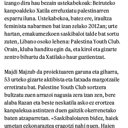
izango dira hau bezain ustekabekoak: Beiruteko
kanpoaldeko Xatila errefuxiatu palestinarren
esparru iluna. Ustekabekoa, batez ere, iraultza
feminista nabarmen bat izan zelako 2012an; urte
hartan, emakumezkoen saskibaloi talde bat sortu
zuten, Libano osoko lehena: Palestina Youth Club.
Orain, kluba handitu egin da, eta kirol eta gizarte
zentro bihurtu da Xatilako haur guztientzat.
Majdi Majzub da proiektuaren garuna eta giharra,
53 urteko gizarte aktibista eta fatxada margotzaile
erretiratu bat. Palestine Youth Club sortzera
bultzatu zuen arrazoi nagusia zera izan zen, bere
alaba Razan eta beste neskatila asko ez erortzea
kanpalekua astintzen duen gaitzik okerrenetako
baten atzaparretan. «Saskibaloiaren bidez, haiek
umetan ezkonaraztea eragotzi nahi nuen. Haien