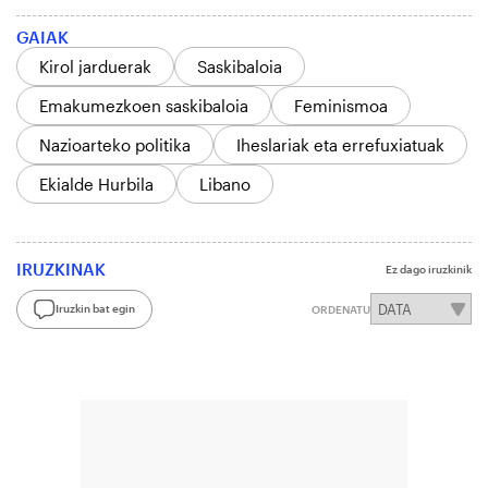
GAIAK
Kirol jarduerak
Saskibaloia
Emakumezkoen saskibaloia
Feminismoa
Nazioarteko politika
Iheslariak eta errefuxiatuak
Ekialde Hurbila
Libano
IRUZKINAK
Ez dago iruzkinik
Iruzkin bat egin
ORDENATU