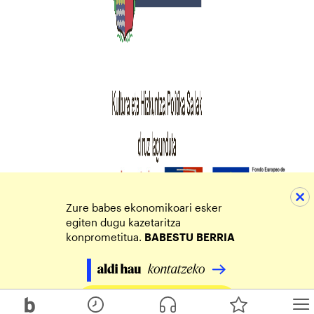
Zure babes ekonomikoari esker
egiten dugu kazetaritza
konprometitua.
BABESTU
BERRIA
Egin zure ekarpena