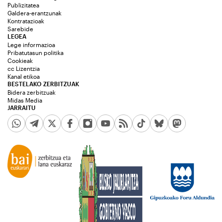
Publizitatea
Galdera-erantzunak
Kontratazioak
Sarebide
LEGEA
Lege informazioa
Pribatutasun politika
Cookieak
cc Lizentzia
Kanal etikoa
BESTELAKO ZERBITZUAK
Bidera zerbitzuak
Midas Media
JARRAITU