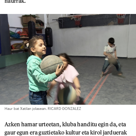
haurrak.
Haur bat Xatilan jolasean. RICARD GONZALEZ
Azken hamar urteetan, kluba handitu egin da, eta
gaur egun era guztietako kultur eta kirol jarduerak