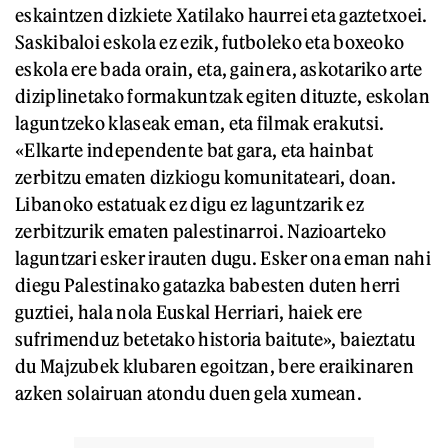
eskaintzen dizkiete Xatilako haurrei eta gaztetxoei.
Saskibaloi eskola ez ezik, futboleko eta boxeoko
eskola ere bada orain, eta, gainera, askotariko arte
diziplinetako formakuntzak egiten dituzte, eskolan
laguntzeko klaseak eman, eta filmak erakutsi.
«Elkarte independente bat gara, eta hainbat
zerbitzu ematen dizkiogu komunitateari, doan.
Libanoko estatuak ez digu ez laguntzarik ez
zerbitzurik ematen palestinarroi. Nazioarteko
laguntzari esker irauten dugu. Esker ona eman nahi
diegu Palestinako gatazka babesten duten herri
guztiei, hala nola Euskal Herriari, haiek ere
sufrimenduz betetako historia baitute», baieztatu
du Majzubek klubaren egoitzan, bere eraikinaren
azken solairuan atondu duen gela xumean.