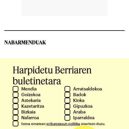
NABARMENDUAK
Harpidetu Berriaren
buletinetara
Mendia
Arratsaldekoa
Goizekoa
Badok
Astekaria
Kinka
Kazetaritza
Gipuzkoa
Bizkaia
Araba
Nafarroa
Iparraldea
Izena ematean
pribatutasun politika
onartzen duzu.