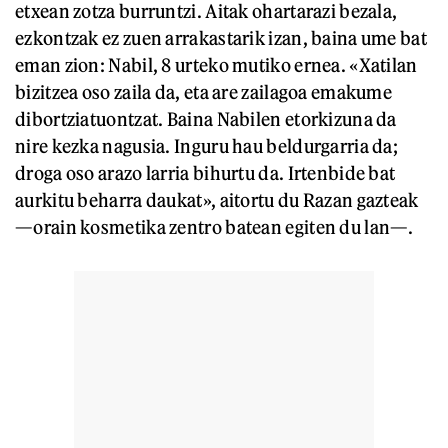
etxean zotza burruntzi. Aitak ohartarazi bezala,
ezkontzak ez zuen arrakastarik izan, baina ume bat
eman zion: Nabil, 8 urteko mutiko ernea. «Xatilan
bizitzea oso zaila da, eta are zailagoa emakume
dibortziatuontzat. Baina Nabilen etorkizuna da
nire kezka nagusia. Inguru hau beldurgarria da;
droga oso arazo larria bihurtu da. Irtenbide bat
aurkitu beharra daukat», aitortu du Razan gazteak
—orain kosmetika zentro batean egiten du lan—.