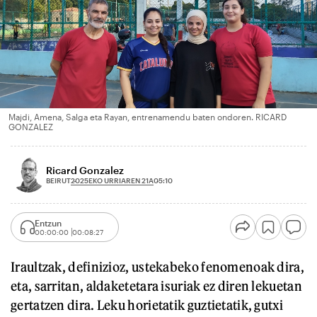
Majdi, Amena, Salga eta Rayan, entrenamendu baten ondoren. RICARD
GONZALEZ
Ricard Gonzalez
2025EKO URRIAREN 21A
BEIRUT
05:10
Entzun
00:00:00
00:08:27
Iraultzak, definizioz, ustekabeko fenomenoak dira,
eta, sarritan, aldaketetara isuriak ez diren lekuetan
gertatzen dira. Leku horietatik guztietatik, gutxi