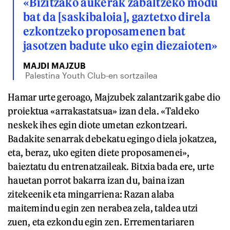
«Bizitzako aukerak zabaltzeko modu
bat da [saskibaloia], gaztetxo direla
ezkontzeko proposamenen bat
jasotzen badute uko egin diezaioten»
MAJDI MAJZUB
Palestina Youth Club-en sortzailea
Hamar urte geroago, Majzubek zalantzarik gabe dio
proiektua «arrakastatsua» izan dela. «Taldeko
neskek ihes egin diote umetan ezkontzeari.
Badakite senarrak debekatu egingo diela jokatzea,
eta, beraz, uko egiten diete proposamenei»,
baieztatu du entrenatzaileak. Bitxia bada ere, urte
hauetan porrot bakarra izan du, baina izan
zitekeenik eta mingarriena: Razan alaba
maitemindu egin zen nerabea zela, taldea utzi
zuen, eta ezkondu egin zen. Errementariaren