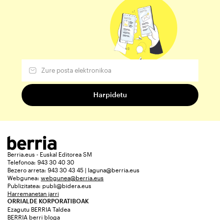
Berria.eus - Euskal Editorea SM
Telefonoa: 943 30 40 30
Bezero arreta: 943 30 43 45 | laguna@berria.eus
Webgunea:
webgunea@berria.eus
Publizitatea:
publi@bidera.eus
Harremanetan jarri
ORRIALDE KORPORATIBOAK
Ezagutu BERRIA Taldea
BERRIA berri bloga