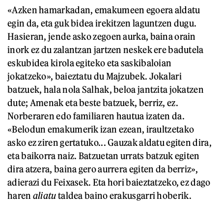
«Azken hamarkadan, emakumeen egoera aldatu
egin da, eta guk bidea irekitzen laguntzen dugu.
Hasieran, jende asko zegoen aurka, baina orain
inork ez du zalantzan jartzen neskek ere badutela
eskubidea kirola egiteko eta saskibaloian
jokatzeko», baieztatu du Majzubek. Jokalari
batzuek, hala nola Salhak, beloa jantzita jokatzen
dute; Amenak eta beste batzuek, berriz, ez.
Norberaren edo familiaren hautua izaten da.
«Belodun emakumerik izan ezean, iraultzetako
asko ez ziren gertatuko... Gauzak aldatu egiten dira,
eta baikorra naiz. Batzuetan urrats batzuk egiten
dira atzera, baina gero aurrera egiten da berriz»,
adierazi du Feixasek. Eta hori baieztatzeko, ez dago
haren
aliatu
taldea baino erakusgarri hoberik.