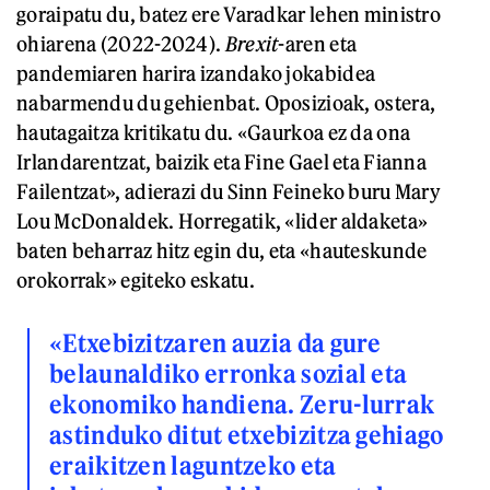
goraipatu du, batez ere Varadkar lehen ministro
ohiarena (2022-2024).
Brexit
-aren eta
pandemiaren harira izandako jokabidea
nabarmendu du gehienbat. Oposizioak, ostera,
hautagaitza kritikatu du. «Gaurkoa ez da ona
Irlandarentzat, baizik eta Fine Gael eta Fianna
Failentzat», adierazi du Sinn Feineko buru Mary
Lou McDonaldek. Horregatik, «lider aldaketa»
baten beharraz hitz egin du, eta «hauteskunde
orokorrak» egiteko eskatu.
«Etxebizitzaren auzia da gure
belaunaldiko erronka sozial eta
ekonomiko handiena. Zeru-lurrak
astinduko ditut etxebizitza gehiago
eraikitzen laguntzeko eta