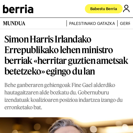
Babestu Berria
MUNDUA
PALESTINAKO GATAZKA
GERRA
Simon Harris Irlandako
Errepublikako lehen ministro
berriak «herritar guztien ametsak
betetzeko» egingo du lan
Behe ganberaren gehiengoak Fine Gael alderdiko
hautagaitzaren alde bozkatu du. Gobernuburu
izendatuak koalizioaren posizioa indartzea izango du
erronketako bat.