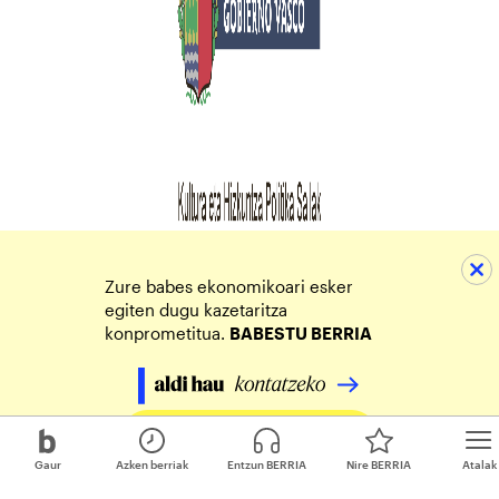
Zure babes ekonomikoari esker
egiten dugu kazetaritza
konprometitua.
BABESTU BERRIA
Egin zure ekarpena
Gaur
Azken berriak
Entzun BERRIA
Nire BERRIA
Atalak