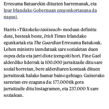
Erresuma Batuarekin dituzten harremanak, eta
Ipar Irlandako Gobernuan ezegonkortasuna da
nagusi
.
Harris «Tiktokeko
taoiseach
» moduan definitu
dute, besteak beste,
Irish Times
Irlandako
egunkariak eta
The Guardian
Erresuma Batukoak.
Lehen ministro izendatuak sare sozialetan duen
ospea dela-eta jarri diote izengoiti hori. Fine Gael
alderdiko liderrak ia 100.000 jarraitzaile ditu sare
sozial horretan, bere alderdiaren kontuak dituen
jarraitzeak halako hamar baino gehiago. Gainerako
sareetan ere ezaguna da: 177.000tik gora
jarraitzaile ditu Instagramen, eta 237.000 X sare
sozialean.