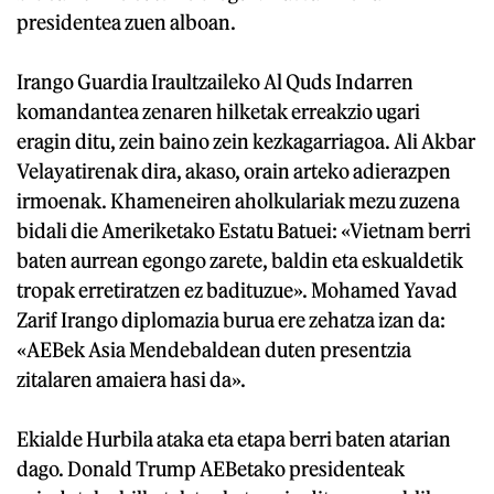
presidentea zuen alboan.
Irango Guardia Iraultzaileko Al Quds Indarren
komandantea zenaren hilketak erreakzio ugari
eragin ditu, zein baino zein kezkagarriagoa. Ali Akbar
Velayatirenak dira, akaso, orain arteko adierazpen
irmoenak. Khameneiren aholkulariak mezu zuzena
bidali die Ameriketako Estatu Batuei: «Vietnam berri
baten aurrean egongo zarete, baldin eta eskualdetik
tropak erretiratzen ez badituzue». Mohamed Yavad
Zarif Irango diplomazia burua ere zehatza izan da:
«AEBek Asia Mendebaldean duten presentzia
zitalaren amaiera hasi da».
Ekialde Hurbila ataka eta etapa berri baten atarian
dago. Donald Trump AEBetako presidenteak