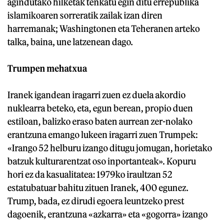
agindutako hilketak tenkatu egin ditu errepublika
islamikoaren sorreratik zailak izan diren
harremanak; Washingtonen eta Teheranen arteko
talka, baina, une latzenean dago.
Trumpen mehatxua
Iranek igandean iragarri zuen ez duela akordio
nuklearra beteko, eta, egun berean, propio duen
estiloan, balizko eraso baten aurrean zer-nolako
erantzuna emango lukeen iragarri zuen Trumpek:
«Irango 52 helburu izango ditugu jomugan, horietako
batzuk kulturarentzat oso inportanteak». Kopuru
hori ez da kasualitatea: 1979ko iraultzan 52
estatubatuar bahitu zituen Iranek, 400 egunez.
Trump, bada, ez dirudi egoera leuntzeko prest
dagoenik, erantzuna «azkarra» eta «gogorra» izango