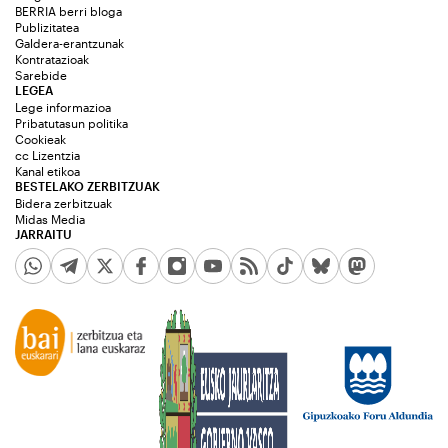
BERRIA berri bloga
Publizitatea
Galdera-erantzunak
Kontratazioak
Sarebide
LEGEA
Lege informazioa
Pribatutasun politika
Cookieak
cc Lizentzia
Kanal etikoa
BESTELAKO ZERBITZUAK
Bidera zerbitzuak
Midas Media
JARRAITU