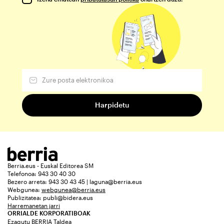
Berria.eus - Euskal Editorea SM
Telefonoa: 943 30 40 30
Bezero arreta: 943 30 43 45 | laguna@berria.eus
Webgunea:
webgunea@berria.eus
Publizitatea:
publi@bidera.eus
Harremanetan jarri
ORRIALDE KORPORATIBOAK
Ezagutu BERRIA Taldea