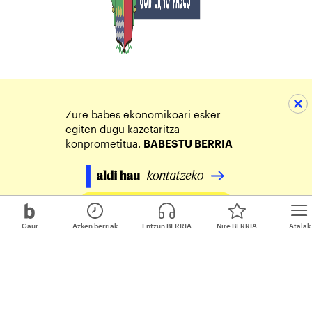
Zure babes ekonomikoari esker
egiten dugu kazetaritza
konprometitua.
BABESTU BERRIA
Egin zure ekarpena
Gaur
Azken berriak
Entzun BERRIA
Nire BERRIA
Atalak