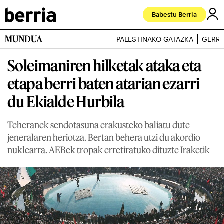
Babestu Berria
MUNDUA
PALESTINAKO GATAZKA
GERRA
Soleimaniren hilketak ataka eta
etapa berri baten atarian ezarri
du Ekialde Hurbila
Teheranek sendotasuna erakusteko baliatu dute
jeneralaren heriotza. Bertan behera utzi du akordio
nuklearra. AEBek tropak erretiratuko dituzte Iraketik