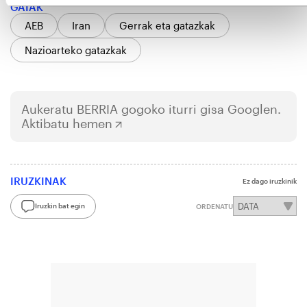
GAIAK
AEB
Iran
Gerrak eta gatazkak
Nazioarteko gatazkak
Aukeratu
BERRIA
gogoko iturri gisa Googlen.
Aktibatu hemen
IRUZKINAK
Ez dago iruzkinik
Iruzkin bat egin
ORDENATU