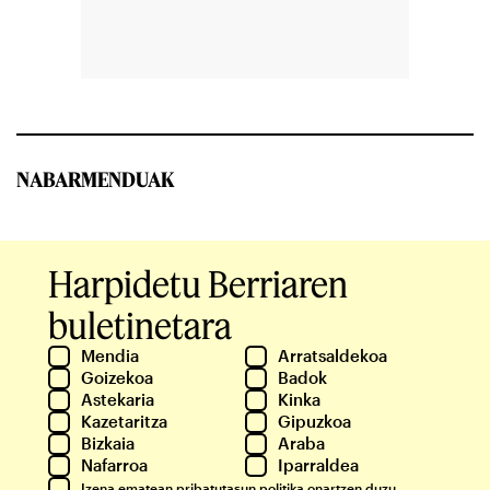
NABARMENDUAK
Harpidetu Berriaren
buletinetara
Mendia
Arratsaldekoa
Goizekoa
Badok
Astekaria
Kinka
Kazetaritza
Gipuzkoa
Bizkaia
Araba
Nafarroa
Iparraldea
Izena ematean
pribatutasun politika
onartzen duzu.