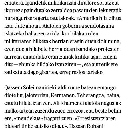
ematera. Igandetik milioika izan dira lore sortaz eta
ikurrez apaindutako zerraldoa pasatu den lekuetatik
hura agurtzera gerturatutakoak. «Amerika hil» oihua
izan dute ahoan. Aiatolen gobernua sendotasuna
islatzeko baliatzen ari da ikur bilakatu den
militarraren hilketak herrian eragin duen dolumina,
ezen duela hilabete herrialdean izandako protesten
aurrean emandako erantzunak kritika ugari eragin
ditu—ehunka hildako izan ziren—, eta aurretik ere
zatikatuta dago gizartea, errepresioa tarteko.
Qassem Soleimaniriekitaldi xume batean emango
diote lur, jaioterrian, Kermanen. Teherangoa, baina,
estatu hileta izan zen. Ali Khamenei aiatola nagusiak
malko artean zuzendu zuen errezoa, eta, beste behin
ere, «mendekua» iragarri zuen: «Erresistentziaren
bideari tinko eutsiko diogu». Hassan Rohani