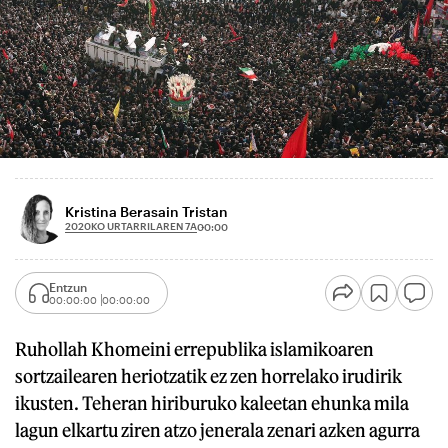
Kristina Berasain Tristan
2020KO URTARRILAREN 7A
00:00
Entzun
00:00:00
00:00:00
Ruhollah Khomeini errepublika islamikoaren
sortzailearen heriotzatik ez zen horrelako irudirik
ikusten. Teheran hiriburuko kaleetan ehunka mila
lagun elkartu ziren atzo jenerala zenari azken agurra