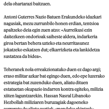
dela ohartarazi baitzuen.
Antoni Guterres Nazio Batuen Erakundeko idazkari
nagusiak, mezu zurrunbilo honen erdian, tentsioa
apaltzeko deia egin zuen atzo: «Aurreikusi ezin
daitezkeen ondorioak saiheste aldera, indarkeria
giroa bertan behera uzteko eta neurritasunez
jokatzeko eskatzen dut; elkarrizketa eta lankidetza
sustatzea da bidea».
Teheranek nola erreakzionatuko duen ez dago argi;
eraso militar azkar bat egingo duen, edo epe luzerako
estrategia bat zuzenduko duen, aliatu dituen
estatuetan okupazio indarren kontra egiteko, milizia
xiiten laguntzarekin. Hassan Nasral Libanoko
Hezbollah miliziaren buruzagiak dagoeneko
aurreratu du aliatu guztiek «mendeku ekintzak»