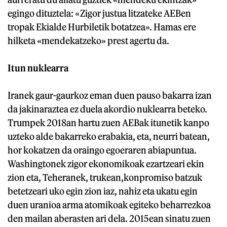
egingo dituztela: «Zigor justua litzateke AEBen
tropak Ekialde Hurbiletik botatzea». Hamas ere
hilketa «mendekatzeko» prest agertu da.
Itun nuklearra
Iranek gaur-gaurkoz eman duen pauso bakarra izan
da jakinaraztea ez duela akordio nuklearra beteko.
Trumpek 2018an hartu zuen AEBak itunetik kanpo
uzteko alde bakarreko erabakia, eta, neurri batean,
hor kokatzen da oraingo egoeraren abiapuntua.
Washingtonek zigor ekonomikoak ezartzeari ekin
zion eta, Teheranek, trukean,konpromiso batzuk
betetzeari uko egin zion iaz, nahiz eta ukatu egin
duen uranioa arma atomikoak egiteko beharrezkoa
den mailan aberasten ari dela. 2015ean sinatu zuen