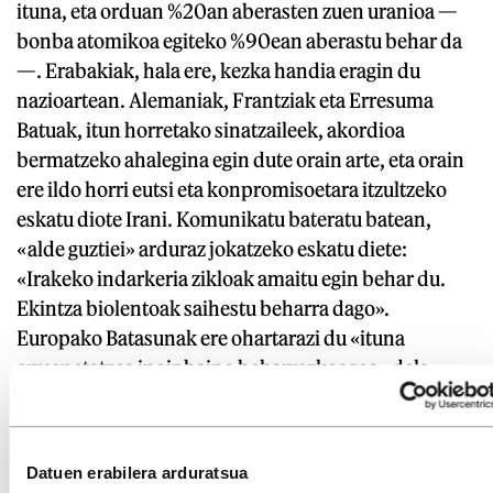
ituna, eta orduan %20an aberasten zuen uranioa —
bonba atomikoa egiteko %90ean aberastu behar da
—. Erabakiak, hala ere, kezka handia eragin du
nazioartean. Alemaniak, Frantziak eta Erresuma
Batuak, itun horretako sinatzaileek, akordioa
bermatzeko ahalegina egin dute orain arte, eta orain
ere ildo horri eutsi eta konpromisoetara itzultzeko
eskatu diote Irani. Komunikatu bateratu batean,
«alde guztiei» arduraz jokatzeko eskatu diete:
«Irakeko indarkeria zikloak amaitu egin behar du.
Ekintza biolentoak saihestu beharra dago».
Europako Batasunak ere ohartarazi du «ituna
errespetatzea inoiz baino beharrezkoagoa» dela.
Irakek ere jada hartu ditu norabidea aldatzea ekar
dezaketen erabakiak. Parlamentuak, diputatu xiiten
Datuen erabilera arduratsua
babesarekin —sunitek eta kurduek kontra bozkatu