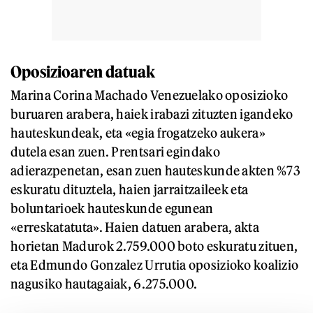
Oposizioaren datuak
Marina Corina Machado Venezuelako oposizioko
buruaren arabera, haiek irabazi zituzten igandeko
hauteskundeak, eta «egia frogatzeko aukera»
dutela esan zuen. Prentsari egindako
adierazpenetan, esan zuen hauteskunde akten %73
eskuratu dituztela, haien jarraitzaileek eta
boluntarioek hauteskunde egunean
«erreskatatuta». Haien datuen arabera, akta
horietan Madurok 2.759.000 boto eskuratu zituen,
eta Edmundo Gonzalez Urrutia oposizioko koalizio
nagusiko hautagaiak, 6.275.000.