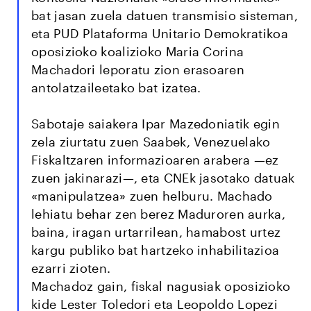
bat jasan zuela datuen transmisio sisteman,
eta PUD Plataforma Unitario Demokratikoa
oposizioko koalizioko Maria Corina
Machadori leporatu zion erasoaren
antolatzaileetako bat izatea.
Sabotaje saiakera Ipar Mazedoniatik egin
zela ziurtatu zuen Saabek, Venezuelako
Fiskaltzaren informazioaren arabera —ez
zuen jakinarazi—, eta CNEk jasotako datuak
«manipulatzea» zuen helburu. Machado
lehiatu behar zen berez Maduroren aurka,
baina, iragan urtarrilean, hamabost urtez
kargu publiko bat hartzeko inhabilitazioa
ezarri zioten.
Machadoz gain, fiskal nagusiak oposizioko
kide Lester Toledori eta Leopoldo Lopezi