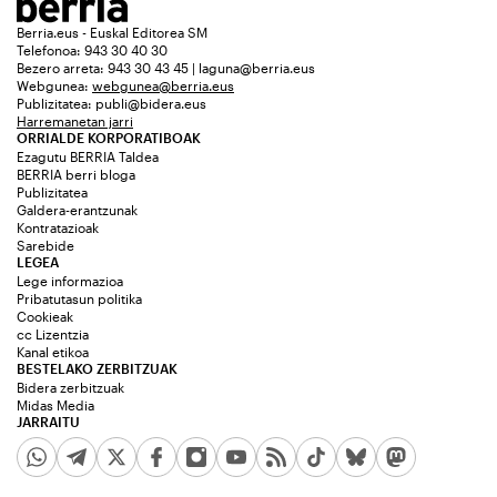
Berria.eus - Euskal Editorea SM
Telefonoa: 943 30 40 30
Bezero arreta: 943 30 43 45 | laguna@berria.eus
Webgunea:
webgunea@berria.eus
Publizitatea:
publi@bidera.eus
Harremanetan jarri
ORRIALDE KORPORATIBOAK
Ezagutu BERRIA Taldea
BERRIA berri bloga
Publizitatea
Galdera-erantzunak
Kontratazioak
Sarebide
LEGEA
Lege informazioa
Pribatutasun politika
Cookieak
cc Lizentzia
Kanal etikoa
BESTELAKO ZERBITZUAK
Bidera zerbitzuak
Midas Media
JARRAITU