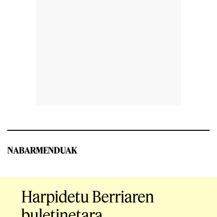
NABARMENDUAK
Harpidetu Berriaren
buletinetara