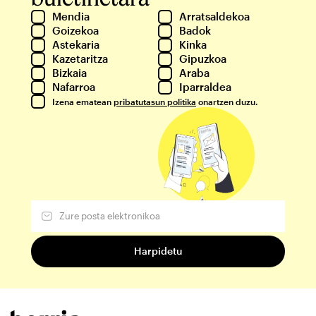
Mendia
Arratsaldekoa
Goizekoa
Badok
Astekaria
Kinka
Kazetaritza
Gipuzkoa
Bizkaia
Araba
Nafarroa
Iparraldea
Izena ematean
pribatutasun politika
onartzen duzu.