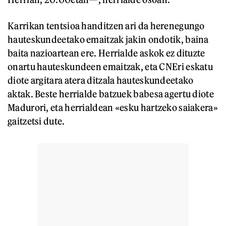
Karrikan tentsioa handitzen ari da herenegungo
hauteskundeetako emaitzak jakin ondotik, baina
baita nazioartean ere. Herrialde askok ez dituzte
onartu hauteskundeen emaitzak, eta CNEri eskatu
diote argitara atera ditzala hauteskundeetako
aktak. Beste herrialde batzuek babesa agertu diote
Madurori, eta herrialdean «esku hartzeko saiakera»
gaitzetsi dute.