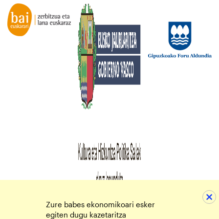
Zure babes ekonomikoari esker
egiten dugu kazetaritza