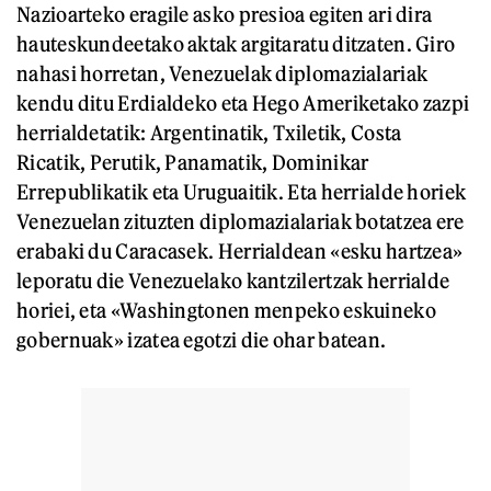
Nazioarteko eragile asko presioa egiten ari dira
hauteskundeetako aktak argitaratu ditzaten. Giro
nahasi horretan, Venezuelak diplomazialariak
kendu ditu Erdialdeko eta Hego Ameriketako zazpi
herrialdetatik: Argentinatik, Txiletik, Costa
Ricatik, Perutik, Panamatik, Dominikar
Errepublikatik eta Uruguaitik. Eta herrialde horiek
Venezuelan zituzten diplomazialariak botatzea ere
erabaki du Caracasek. Herrialdean «esku hartzea»
leporatu die Venezuelako kantzilertzak herrialde
horiei, eta «Washingtonen menpeko eskuineko
gobernuak» izatea egotzi die ohar batean.