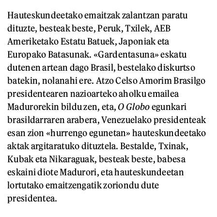
Hauteskundeetako emaitzak zalantzan paratu
dituzte, besteak beste, Peruk, Txilek, AEB
Ameriketako Estatu Batuek, Japoniak eta
Europako Batasunak. «Gardentasuna» eskatu
dutenen artean dago Brasil, bestelako diskurtso
batekin, nolanahi ere. Atzo Celso Amorim Brasilgo
presidentearen nazioarteko aholku emailea
Madurorekin bildu zen, eta,
O Globo
egunkari
brasildarraren arabera, Venezuelako presidenteak
esan zion «hurrengo egunetan» hauteskundeetako
aktak argitaratuko dituztela. Bestalde, Txinak,
Kubak eta Nikaraguak, besteak beste, babesa
eskaini diote Madurori, eta hauteskundeetan
lortutako emaitzengatik zoriondu dute
presidentea.