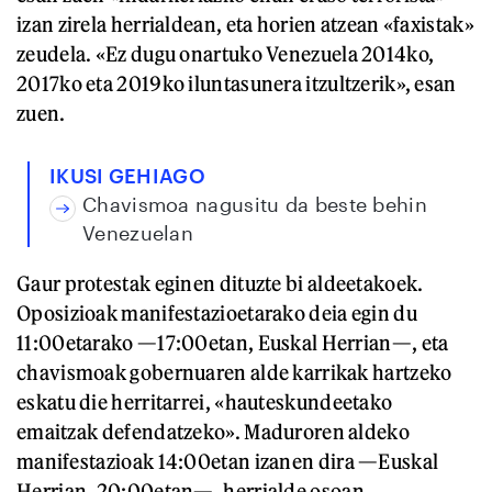
izan zirela herrialdean, eta horien atzean «faxistak»
zeudela. «Ez dugu onartuko Venezuela 2014ko,
2017ko eta 2019ko iluntasunera itzultzerik», esan
zuen.
IKUSI GEHIAGO
Chavismoa nagusitu da beste behin
Venezuelan
Gaur protestak eginen dituzte bi aldeetakoek.
Oposizioak manifestazioetarako deia egin du
11:00etarako —17:00etan, Euskal Herrian—, eta
chavismoak gobernuaren alde karrikak hartzeko
eskatu die herritarrei, «hauteskundeetako
emaitzak defendatzeko». Maduroren aldeko
manifestazioak 14:00etan izanen dira —Euskal
Herrian, 20:00etan—, herrialde osoan.