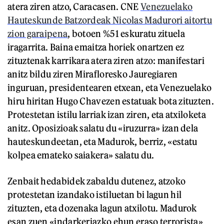
atera ziren atzo, Caracasen. CNE
Venezuelako
Hauteskunde Batzordeak Nicolas Madurori aitortu
zion garaipena
, botoen %51 eskuratu zituela
iragarrita. Baina emaitza horiek onartzen ez
zituztenak karrikara atera ziren atzo: manifestari
anitz bildu ziren Mirafloresko Jauregiaren
inguruan, presidentearen etxean, eta Venezuelako
hiru hiritan Hugo Chavezen estatuak bota zituzten.
Protestetan istilu larriak izan ziren, eta atxiloketa
anitz. Oposizioak salatu du «iruzurra» izan dela
hauteskundeetan, eta Madurok, berriz, «estatu
kolpea emateko saiakera» salatu du.
Zenbait hedabidek zabaldu dutenez, atzoko
protestetan izandako istiluetan bi lagun hil
zituzten, eta dozenaka lagun atxilotu. Madurok
esan zuen «indarkeriazko ehun eraso terrorista»