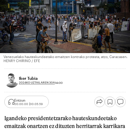
Venezuelako hauteskundeetako emaitzen kontrako protesta, atzo, Caracasen.
HENRY CHIRINO / EFE
Iker Tubia
2024KO UZTAILAREN 30A
14:00
Entzun
00:00:00
00:05:59
Igandeko presidentetzarako hauteskundeetako
emaitzak onartzen ez dituzten herritarrak karrikara