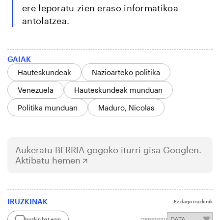
ere leporatu zien eraso informatikoa
antolatzea.
GAIAK
Hauteskundeak
Nazioarteko politika
Venezuela
Hauteskundeak munduan
Politika munduan
Maduro, Nicolas
Aukeratu
BERRIA
gogoko iturri gisa Googlen.
Aktibatu hemen
IRUZKINAK
Ez dago iruzkinik
Iruzkin bat egin
ORDENATU