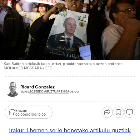
Kais Saiden aldekoak iazko urrian, presidentetzarako bozen ondoren.
MOHAMED MESSARA / EFE
Ricard Gonzalez
2025EKO ABUZTUAREN 6A
TUNIS
05:00
Entzun
00:00:00
00:10:09
Irakurri hemen serie honetako artikulu guztiak