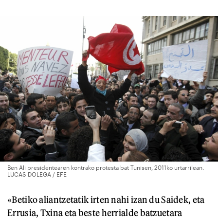
Ben Ali presidentearen kontrako protesta bat Tunisen, 2011ko urtarrilean.
LUCAS DOLEGA / EFE
«Betiko aliantzetatik irten nahi izan du Saidek, eta
Errusia, Txina eta beste herrialde batzuetara