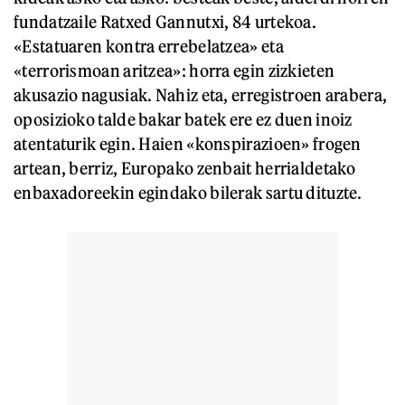
fundatzaile Ratxed Gannutxi, 84 urtekoa.
«Estatuaren kontra errebelatzea» eta
«terrorismoan aritzea»: horra egin zizkieten
akusazio nagusiak. Nahiz eta, erregistroen arabera,
oposizioko talde bakar batek ere ez duen inoiz
atentaturik egin. Haien «konspirazioen» frogen
artean, berriz, Europako zenbait herrialdetako
enbaxadoreekin egindako bilerak sartu dituzte.