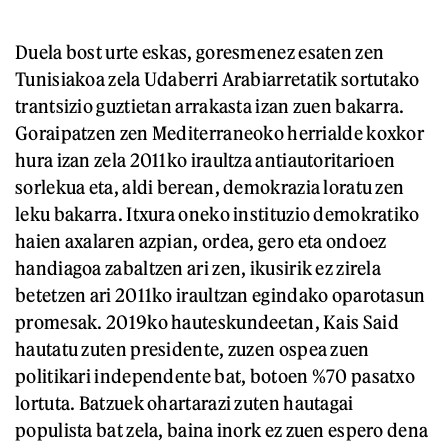
Duela bost urte eskas, goresmenez esaten zen
Tunisiakoa zela Udaberri Arabiarretatik sortutako
trantsizio guztietan arrakasta izan zuen bakarra.
Goraipatzen zen Mediterraneoko herrialde koxkor
hura izan zela 2011ko iraultza antiautoritarioen
sorlekua eta, aldi berean, demokrazia loratu zen
leku bakarra. Itxura oneko instituzio demokratiko
haien axalaren azpian, ordea, gero eta ondoez
handiagoa zabaltzen ari zen, ikusirik ez zirela
betetzen ari 2011ko iraultzan egindako oparotasun
promesak. 2019ko hauteskundeetan, Kais Said
hautatu zuten presidente, zuzen ospea zuen
politikari independente bat, botoen %70 pasatxo
lortuta. Batzuek ohartarazi zuten hautagai
populista bat zela, baina inork ez zuen espero dena