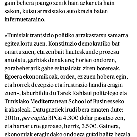
gain behera joango zenik hain azkar eta hain
sakon, kutsu arrazistako autokrazia baten
infernuetaraino.
«Tunisiak trantsizio politiko arrakastatsu samarra
egitea lortu zuen. Konstituzio demokratiko bat
onartu zuen, eta zenbait hauteskunde prozesu
antolatu, garbiak denak ere; horien ondoren,
gorabeherarik gabe eskualdatu ziren botereak.
Egoera ekonomikoak, ordea, ez zuen hobera egin,
eta horrek dezepzio eta frustrazio handia eragin
zuen», laburbildu du Tarek Kahlaui politologo eta
Tunisiako Mediterranean School of Businesseko
irakasleak. Datu guztiek irudi bera ematen dute:
2011n,
per capita
BPGa 4.300 dolar pasatxo zen,
eta hamar urte geroago, berriz, 3.500. Gainera,
ekonomiak eragindako ondoeza gutxi balitz bezala