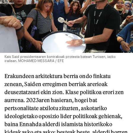
Kais Said presidentearen kontrakoak protesta batean Tunisen, iazko
irailean. MOHAMED MESSARA / EFE
Erakundeen arkitektura berria ondo finkatu
zenean, Saiden erregimen berriak arerioak
deuseztatzeari ekin zion. Klase politikoa erori zen
aurrena. 2023aren hasieran, hogei bat
pertsonalitate atxilotu zituzten, askotariko
ideologietako oposizio lider politikoak gehienak,
baina Ennahda alderdi islamista historikoko
kideak asko eta asko: besteak beste, alderdi horren