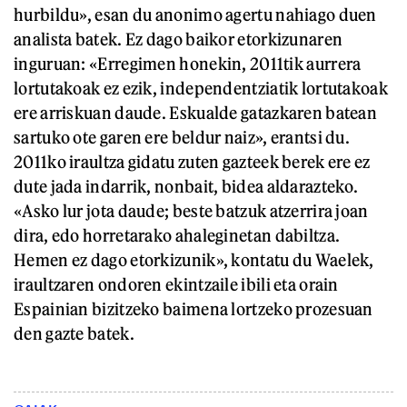
hurbildu», esan du anonimo agertu nahiago duen
analista batek. Ez dago baikor etorkizunaren
inguruan: «Erregimen honekin, 2011tik aurrera
lortutakoak ez ezik, independentziatik lortutakoak
ere arriskuan daude. Eskualde gatazkaren batean
sartuko ote garen ere beldur naiz», erantsi du.
2011ko iraultza gidatu zuten gazteek berek ere ez
dute jada indarrik, nonbait, bidea aldarazteko.
«Asko lur jota daude; beste batzuk atzerrira joan
dira, edo horretarako ahaleginetan dabiltza.
Hemen ez dago etorkizunik», kontatu du Waelek,
iraultzaren ondoren ekintzaile ibili eta orain
Espainian bizitzeko baimena lortzeko prozesuan
den gazte batek.