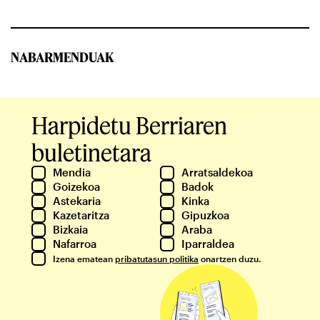
NABARMENDUAK
Harpidetu Berriaren
buletinetara
Mendia
Arratsaldekoa
Goizekoa
Badok
Astekaria
Kinka
Kazetaritza
Gipuzkoa
Bizkaia
Araba
Nafarroa
Iparraldea
Izena ematean
pribatutasun politika
onartzen duzu.