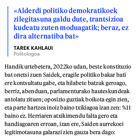
«Alderdi politiko demokratikoek
zilegitasuna galdu dute, trantsizioa
kudeatu zuten moduagatik; beraz, ez
dira alternatiba bat»
TAREK KAHLAUI
Politologoa
Handik urtebetera, 2022ko udan, beste konstituzio
bat onetsi zuen Saidek, eragile politiko bakar bati
ere kontsultatu gabe, eta hilabete batzuk geroago,
berriz, abenduan, parlamenturako hauteskundeak
antolatu zituen; oposizio guztiak boikota egin zien,
eta parte hartzea inoiz baino txikiagoa izan zen: %11
baino ez. Herriaren atxikimendu falta gero eta
handiagoaren erroan, izan ere, Saiden aurrekoei
legitimotasuna galarazi zien gauza bera dago: