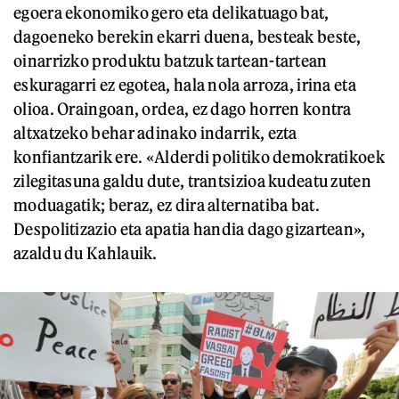
egoera ekonomiko gero eta delikatuago bat,
dagoeneko berekin ekarri duena, besteak beste,
oinarrizko produktu batzuk tartean-tartean
eskuragarri ez egotea, hala nola arroza, irina eta
olioa. Oraingoan, ordea, ez dago horren kontra
altxatzeko behar adinako indarrik, ezta
konfiantzarik ere. «Alderdi politiko demokratikoek
zilegitasuna galdu dute, trantsizioa kudeatu zuten
moduagatik; beraz, ez dira alternatiba bat.
Despolitizazio eta apatia handia dago gizartean»,
azaldu du Kahlauik.