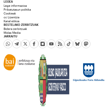
LEGEA
Lege informazioa
Pribatutasun politika
Cookieak
cc Lizentzia
Kanal etikoa
BESTELAKO ZERBITZUAK
Bidera zerbitzuak
Midas Media
JARRAITU