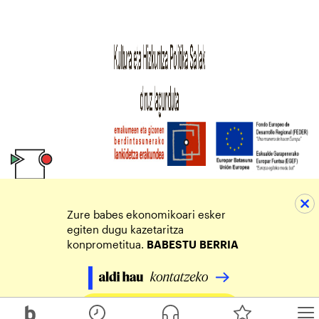
Zure babes ekonomikoari esker
egiten dugu kazetaritza
konprometitua.
BABESTU
BERRIA
Egin zure ekarpena