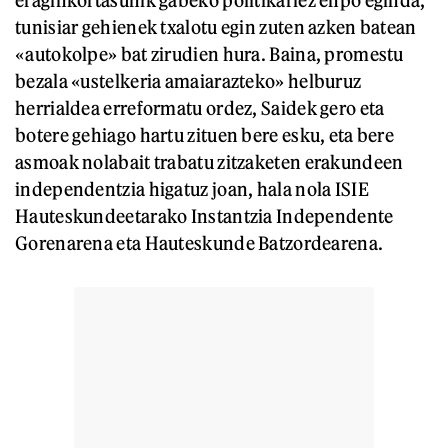
tunisiar gehienek txalotu egin zuten azken batean
«autokolpe» bat zirudien hura. Baina, promestu
bezala «ustelkeria amaiarazteko» helburuz
herrialdea erreformatu ordez, Saidek gero eta
botere gehiago hartu zituen bere esku, eta bere
asmoak nolabait trabatu zitzaketen erakundeen
independentzia higatuz joan, hala nola ISIE
Hauteskundeetarako Instantzia Independente
Gorenarena eta Hauteskunde Batzordearena.