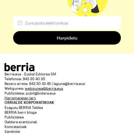
Berria.eus - Euskal Editorea SM
Telefonoa: 943 30 40 30
Bezero arreta: 943 30 43 45 | laguna@berria.eus
Webgunea:
webgunea@berria.eus
Publizitatea:
publi@bidera.eus
Harremanetan jarri
ORRIALDE KORPORATIBOAK
Ezagutu BERRIA Taldea
BERRIA berri bloga
Publizitatea
Galdera-erantzunak
Kontratazioak
Sarebide