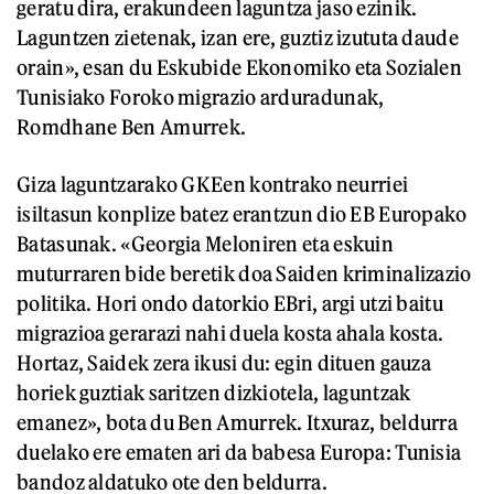
geratu dira, erakundeen laguntza jaso ezinik.
Laguntzen zietenak, izan ere, guztiz izututa daude
orain», esan du Eskubide Ekonomiko eta Sozialen
Tunisiako Foroko migrazio arduradunak,
Romdhane Ben Amurrek.
Giza laguntzarako GKEen kontrako neurriei
isiltasun konplize batez erantzun dio EB Europako
Batasunak. «Georgia Meloniren eta eskuin
muturraren bide beretik doa Saiden kriminalizazio
politika. Hori ondo datorkio EBri, argi utzi baitu
migrazioa gerarazi nahi duela kosta ahala kosta.
Hortaz, Saidek zera ikusi du: egin dituen gauza
horiek guztiak saritzen dizkiotela, laguntzak
emanez», bota du Ben Amurrek. Itxuraz, beldurra
duelako ere ematen ari da babesa Europa: Tunisia
bandoz aldatuko ote den beldurra.