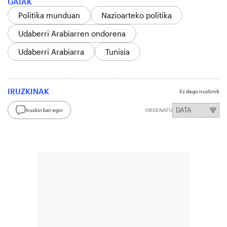
GAIAK
Politika munduan
Nazioarteko politika
Udaberri Arabiarren ondorena
Udaberri Arabiarra
Tunisia
IRUZKINAK
Ez dago iruzkinik
Iruzkin bat egin
ORDENATU