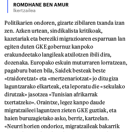
ROMDHANE BEN AMUR
Ikertzailea
Politikarien ondoren, gizarte zibilaren txanda izan
zen. Azken urtean, sindikalista kritikoak,
kazetariak eta bereziki migrazioaren esparruan lan
egiten duten GKE gobernuz kanpoko
erakundeetako langileak atxilotzen ibili dira,
dozenaka. Europako eskuin muturraren lorratzean,
pagaburu baten bila, Saidek besteak beste
«traidoretzat» eta «mertzenariotzat» jo ditu giza
laguntzarako elkarteak, eta leporatu die «sekulako
dirutzak» jasotzea «Tunisian afrikarrak
txertatzeko». Oraintxe, legez kanpo daude
migratzaileei laguntzen zieten GKE guztiak, eta
haien buruzagietako asko, berriz, kartzelan.
«Neurri horien ondorioz, migratzaileak bakarrik