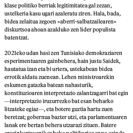
klase politiko berriak legitimitatea gal zezan,
ustelkeria kasu ugari azaleratu ziren. Hala, bada,
bidea zelaitua zegoen «aberri-salbatzailearen»
diskurtsoa ahoan azalduko zen lider populista
batentzat.
2021eko udan hasi zen Tunisiako demokraziaren
esperimentuaren gainbehera, hain justu Saidek,
hautatua izan eta bi urtera, ustekabean bidea
errotik aldatu zuenean. Lehen ministroarekin
eskumen gatazka batean nahasturik,
konstituzioaren interpretazio zalantzagarri bat egin
―interpretazio iruzurrezko bat esan beharko
litzateke egiaz―, eta botere guztia hartu zuen
beretzat; gobernua bazter utzi, eta parlamentuaren
lanak ere bertan behera utzarazi zituen. Batere
eraginkortasunik gabeko politikariez enpo eginda,