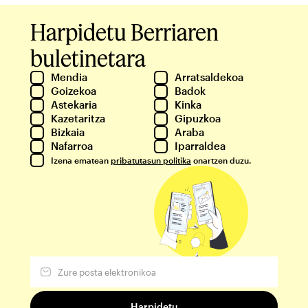
Harpidetu Berriaren
buletinetara
Mendia
Arratsaldekoa
Goizekoa
Badok
Astekaria
Kinka
Kazetaritza
Gipuzkoa
Bizkaia
Araba
Nafarroa
Iparraldea
Izena ematean
pribatutasun politika
onartzen duzu.