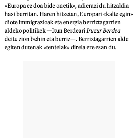
«Europa ez doa bide onetik», adierazi du hitzaldia
hasi berritan. Haren hitzetan, Europari «kalte egin»
diote immigrazioak eta energia berriztagarrien
aldeko politikek —Itun Berdeari
Iruzur Berdea
deitu zion behin eta berriz—. Berriztagarrien alde
egiten dutenak «tentelak» direla ere esan du.