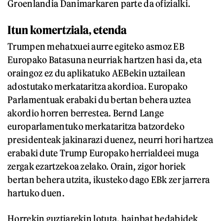
Groenlandia Danimarkaren parte da ofizialki.
Itun komertziala, etenda
Trumpen mehatxuei aurre egiteko asmoz EB
Europako Batasuna neurriak hartzen hasi da, eta
oraingoz ez du aplikatuko AEBekin uztailean
adostutako merkataritza akordioa. Europako
Parlamentuak erabaki du bertan behera uztea
akordio horren berrestea. Bernd Lange
europarlamentuko merkataritza batzordeko
presidenteak jakinarazi duenez, neurri hori hartzea
erabaki dute Trump Europako herrialdeei muga
zergak ezartzekoa zelako. Orain, zigor horiek
bertan behera utzita, ikusteko dago EBk zer jarrera
hartuko duen.
Horrekin guztiarekin lotuta, hainbat hedabidek