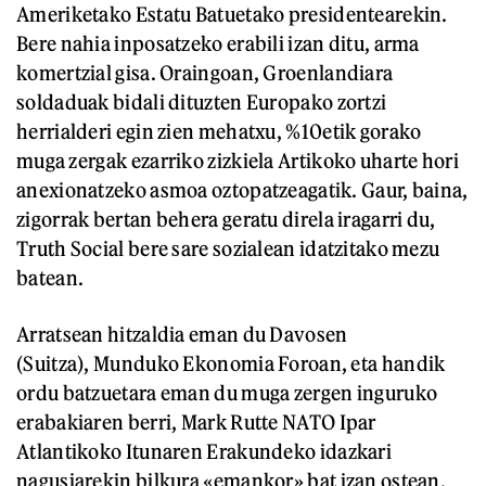
Ameriketako Estatu Batuetako presidentearekin.
Bere nahia inposatzeko erabili izan ditu, arma
komertzial gisa. Oraingoan, Groenlandiara
soldaduak bidali dituzten Europako zortzi
herrialderi egin zien mehatxu, %10etik gorako
muga zergak ezarriko zizkiela Artikoko uharte hori
anexionatzeko asmoa oztopatzeagatik. Gaur, baina,
zigorrak bertan behera geratu direla iragarri du,
Truth Social bere sare sozialean idatzitako mezu
batean.
Arratsean hitzaldia eman du Davosen
(Suitza), Munduko Ekonomia Foroan, eta handik
ordu batzuetara eman du muga zergen inguruko
erabakiaren berri, Mark Rutte NATO Ipar
Atlantikoko Itunaren Erakundeko idazkari
nagusiarekin bilkura «emankor» bat izan ostean.