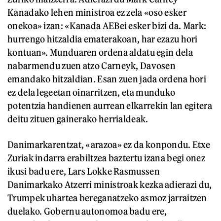
Kanadako lehen ministroa ez zela «oso esker
onekoa» izan: «Kanada AEBei esker bizi da. Mark:
hurrengo hitzaldia ematerakoan, har ezazu hori
kontuan». Munduaren ordena aldatu egin dela
nabarmendu zuen atzo Carneyk, Davosen
emandako hitzaldian. Esan zuen jada ordena hori
ez dela legeetan oinarritzen, eta munduko
potentzia handienen aurrean elkarrekin lan egitera
deitu zituen gainerako herrialdeak.
Danimarkarentzat, «arazoa» ez da konpondu. Etxe
Zuriak indarra erabiltzea baztertu izana begi onez
ikusi badu ere, Lars Lokke Rasmussen
Danimarkako Atzerri ministroak kezka adierazi du,
Trumpek uhartea bereganatzeko asmoz jarraitzen
duelako. Gobernu autonomoa badu ere,