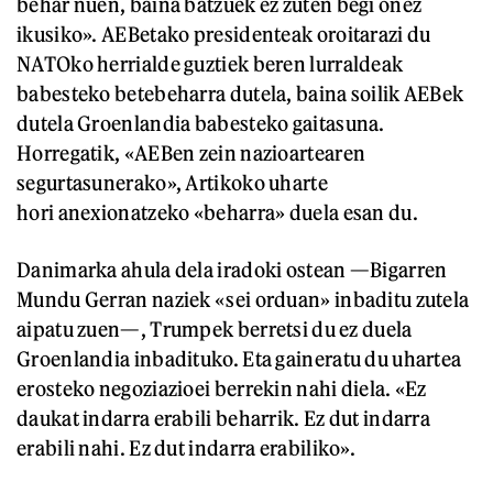
behar nuen, baina batzuek ez zuten begi onez
ikusiko». AEBetako presidenteak oroitarazi du
NATOko herrialde guztiek beren lurraldeak
babesteko betebeharra dutela, baina soilik AEBek
dutela Groenlandia babesteko gaitasuna.
Horregatik, «AEBen zein nazioartearen
segurtasunerako», Artikoko uharte
hori anexionatzeko «beharra» duela esan du.
Danimarka ahula dela iradoki ostean —Bigarren
Mundu Gerran naziek «sei orduan» inbaditu zutela
aipatu zuen—, Trumpek berretsi du ez duela
Groenlandia inbadituko. Eta gaineratu du uhartea
erosteko negoziazioei berrekin nahi diela. «Ez
daukat indarra erabili beharrik. Ez dut indarra
erabili nahi. Ez dut indarra erabiliko».