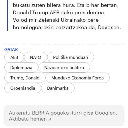
bukatu zuten bilera hura. Eta bihar bertan,
Donald Trump AEBetako presidentea
Volodimir Zelenski Ukrainako bere
homologoarekin batzartzekoa da, Davosen.
GAIAK
AEB
NATO
Politika munduan
Diplomazia
Nazioarteko politika
Trump, Donald
Munduko Ekonomia Foroa
Groenlandia
Danimarka
Aukeratu
BERRIA
gogoko iturri gisa Googlen.
Aktibatu hemen