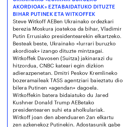
AKORDIOAK» EZTABAIDATUKO DITUZTE
BIHAR PUTINEK ETA WITKOFFEK
Steve Witkoff AEBen Ukrainako ordezkari
berezia Moskura joatekoa da bihar, Vladimir
Putin Errusiako presidentearekin elkartzeko.
Besteak beste, Ukrainako «lurrari buruzko
akordioak» izango dituzte mintzagai.
Witkoffek Davosen (Suitza) jakinarazi du
hitzordua, CNBC kateari egin dizkion
adierazpenetan. Dmitri Peskov Kremlineko
bozeramaileak TASS agentziari baieztatu dio
bilera Putinen «agendan» dagoela.
Witkoffekin batera bidaiatuko du Jared
Kushner Donald Trump AEBetako
presidentearen suhi eta aholkulariak.
Witkoff joan den abenduaren 2an elkartu
zen azkenekoz Putinekin. Adostasunik gabe