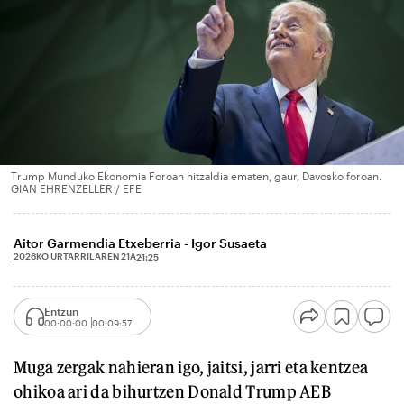
Trump Munduko Ekonomia Foroan hitzaldia ematen, gaur, Davosko foroan.
GIAN EHRENZELLER / EFE
Aitor Garmendia Etxeberria - Igor Susaeta
2026KO URTARRILAREN 21A
21:25
Entzun
00:00:00
00:09:57
Muga zergak nahieran igo, jaitsi, jarri eta kentzea
ohikoa ari da bihurtzen Donald Trump AEB