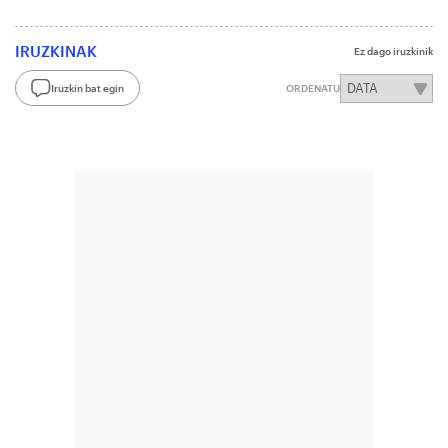
IRUZKINAK
Ez dago iruzkinik
Iruzkin bat egin
ORDENATU