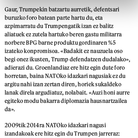
Gaur, Trumpekin batzartu aurretik, defentsari
buruzko foro batean parte hartu du, eta
azpimarratu du Trumpengatik izan ez balitz
aliatuek ez zutela hartuko beren gastu militarra
norbere BPG barne produktu gordinaren %5
izateko konpromisoa. «Badakit ez nauzuela oso
begi onez ikusten, Trump defendatzen dudalako»,
adierazi du. Groenlandiaz ere hitz egin dute foro
horretan, baina NATOko idazkari nagusiak ez du
argitu nahi izan zertan diren, horiek sukaldeko
lanak direla argudiatuz, nolabait. «Auzi honi aurre
egiteko modu bakarra diplomazia hausnartzailea
da».
2009tik 2014ra NATOko idazkari nagusi
izandakoak ere hitz egin du Trumpen jarreraz: