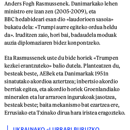
Anders Fogh Rasmussenek. Danimarkako lehen
ministro ere izan zen (2005-2009), eta
BBC hedabideari esan dio «laudorioen sasoia»
bukatu dela: «Trumpi aurre egiteko ordua heldu
da». Iruditzen zaio, hori bai, badaudela moduak
auzia diplomaziaren bidez konpontzeko.
Eta Rasmussenek uste du bide horiek «Trumpen
kezkei erantzuteko» balio dutela. Planteatzen du,
besteak beste, AEBek eta Danimarkak 1951n
sinatutako akordioa aztertzea; inbertsio akordio
berriak egitea, eta akordio horiek Groenlandiako
mineralen eta lur arraroen ingurukoak jasotzea,
besteak beste; baita mekanismo bat ezartzea ere,
Errusiako eta Txinako dirua hara iristea eragozteko.
UKRAINAKO «LURRARI BURUZKO