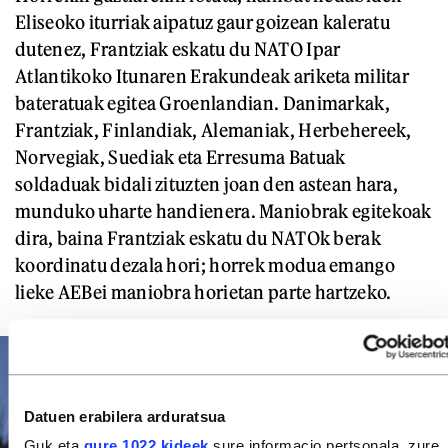
Eliseoko iturriak aipatuz gaur goizean kaleratu
dutenez, Frantziak eskatu du NATO Ipar
Atlantikoko Itunaren Erakundeak ariketa militar
bateratuak egitea Groenlandian. Danimarkak,
Frantziak, Finlandiak, Alemaniak, Herbehereek,
Norvegiak, Suediak eta Erresuma Batuak
soldaduak bidali zituzten joan den astean hara,
munduko uharte handienera. Maniobrak egitekoak
dira, baina Frantziak eskatu du NATOk berak
koordinatu dezala hori; horrek modua emango
lieke AEBei maniobra horietan parte hartzeko.
Datuen erabilera arduratsua
Guk eta
gure 1022 kideek
sure informacio pertsonala, zure