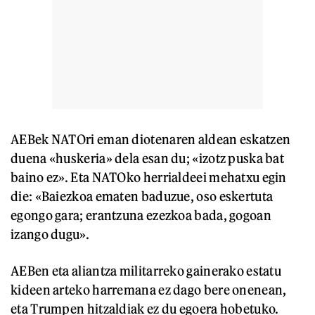
AEBek NATOri eman diotenaren aldean eskatzen
duena «huskeria» dela esan du; «izotz puska bat
baino ez». Eta NATOko herrialdeei mehatxu egin
die: «Baiezkoa ematen baduzue, oso eskertuta
egongo gara; erantzuna ezezkoa bada, gogoan
izango dugu».
AEBen eta aliantza militarreko gainerako estatu
kideen arteko harremana ez dago bere onenean,
eta Trumpen hitzaldiak ez du egoera hobetuko.