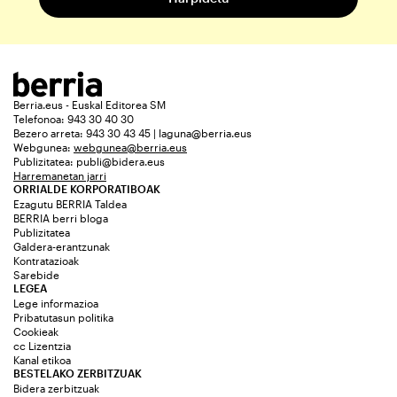
Berria.eus - Euskal Editorea SM
Telefonoa: 943 30 40 30
Bezero arreta: 943 30 43 45 | laguna@berria.eus
Webgunea:
webgunea@berria.eus
Publizitatea:
publi@bidera.eus
Harremanetan jarri
ORRIALDE KORPORATIBOAK
Ezagutu BERRIA Taldea
BERRIA berri bloga
Publizitatea
Galdera-erantzunak
Kontratazioak
Sarebide
LEGEA
Lege informazioa
Pribatutasun politika
Cookieak
cc Lizentzia
Kanal etikoa
BESTELAKO ZERBITZUAK
Bidera zerbitzuak