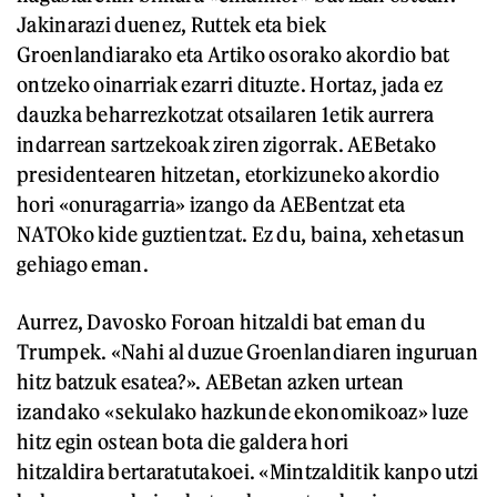
Jakinarazi duenez, Ruttek eta biek
Groenlandiarako eta Artiko osorako akordio bat
ontzeko oinarriak ezarri dituzte. Hortaz, jada ez
dauzka beharrezkotzat otsailaren 1etik aurrera
indarrean sartzekoak ziren zigorrak. AEBetako
presidentearen hitzetan, etorkizuneko akordio
hori «onuragarria» izango da AEBentzat eta
NATOko kide guztientzat. Ez du, baina, xehetasun
gehiago eman.
Aurrez, Davosko Foroan hitzaldi bat eman du
Trumpek. «Nahi al duzue Groenlandiaren inguruan
hitz batzuk esatea?». AEBetan azken urtean
izandako «sekulako hazkunde ekonomikoaz» luze
hitz egin ostean bota die galdera hori
hitzaldira bertaratutakoei. «Mintzalditik kanpo utzi