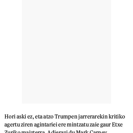
Hori aski ez, eta atzo Trumpen jarrerarekin kritiko
agertu ziren agintariei ere mintzatu zaie gaur Etxe
Zuriko maizterra. Adierazi du Mark Carney