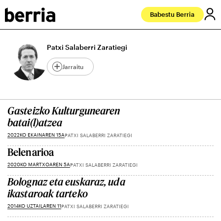
Babestu Berria
Patxi Salaberri Zaratiegi
Jarraitu
Gasteizko Kulturgunearen
batai(l)atzea
2022KO EKAINAREN 15A
PATXI SALABERRI ZARATIEGI
Belenarioa
2020KO MARTXOAREN 5A
PATXI SALABERRI ZARATIEGI
Bolognaz eta euskaraz, uda
ikastaroak tarteko
2014KO UZTAILAREN 11
PATXI SALABERRI ZARATIEGI