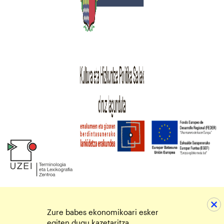
Zure babes ekonomikoari esker
egiten dugu kazetaritza