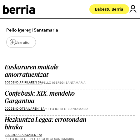
Babestu Berria
Pello Igeregi Santamaria
Jarraitu
Euskararen maitale
amorratuentzat
2025EKO APIRILAREN 3A
PELLO IGEREGI SANTAMARIA
Confebask: XIX. mendeko
Gargantua
2025EKO OTSAILAREN 18A
PELLO IGEREGI SANTAMARIA
Hezkuntza Legea: errotondan
biraka
2023KO AZAROAREN 17A
PELLO IGEREGI , PELLO IGEREGI SANTAMARIA