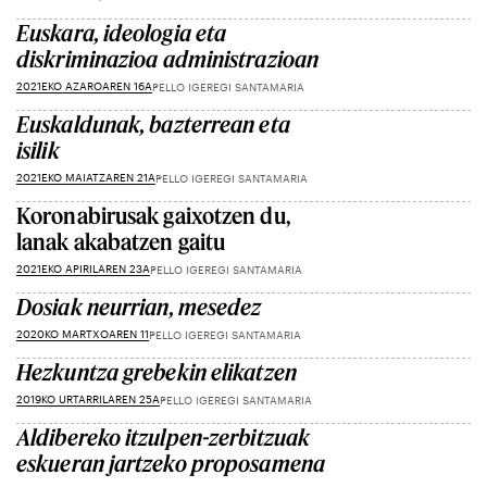
Euskara, ideologia eta
diskriminazioa administrazioan
2021EKO AZAROAREN 16A
PELLO IGEREGI SANTAMARIA
Euskaldunak, bazterrean eta
isilik
2021EKO MAIATZAREN 21A
PELLO IGEREGI SANTAMARIA
Koronabirusak gaixotzen du,
lanak akabatzen gaitu
2021EKO APIRILAREN 23A
PELLO IGEREGI SANTAMARIA
Dosiak neurrian, mesedez
2020KO MARTXOAREN 11
PELLO IGEREGI SANTAMARIA
Hezkuntza grebekin elikatzen
2019KO URTARRILAREN 25A
PELLO IGEREGI SANTAMARIA
Aldibereko itzulpen-zerbitzuak
eskueran jartzeko proposamena