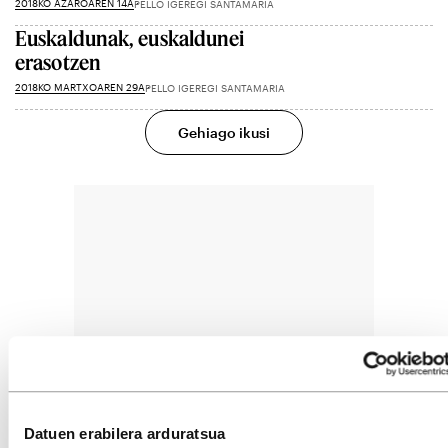
2018KO AZAROAREN 14A
PELLO IGEREGI SANTAMARIA
Euskaldunak, euskaldunei
erasotzen
2018KO MARTXOAREN 29A
PELLO IGEREGI SANTAMARIA
Gehiago ikusi
Datuen erabilera arduratsua