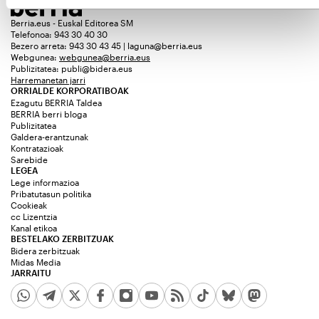
Berria.eus - Euskal Editorea SM
Telefonoa: 943 30 40 30
Bezero arreta: 943 30 43 45 | laguna@berria.eus
Webgunea:
webgunea@berria.eus
Publizitatea:
publi@bidera.eus
Harremanetan jarri
ORRIALDE KORPORATIBOAK
Ezagutu BERRIA Taldea
BERRIA berri bloga
Publizitatea
Galdera-erantzunak
Kontratazioak
Sarebide
LEGEA
Lege informazioa
Pribatutasun politika
Cookieak
cc Lizentzia
Kanal etikoa
BESTELAKO ZERBITZUAK
Bidera zerbitzuak
Midas Media
JARRAITU