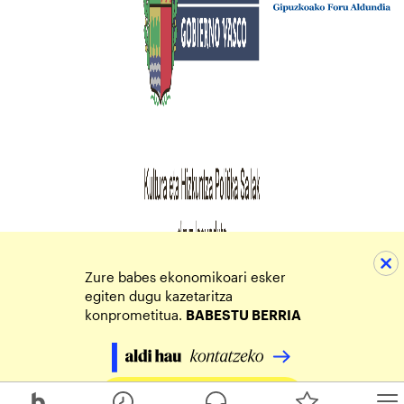
Zure babes ekonomikoari esker
egiten dugu kazetaritza
konprometitua.
BABESTU BERRIA
Egin zure ekarpena