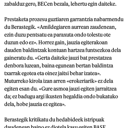
zabalduz gero, BECen bezala, lehertu egin daiteke.
Prestaketa prozesu guztiaren garrantzia nabarmendu
du Berastegik. «Amildegiaren aurrean zaudenean,
ezin duzu pentsatu ea paraxuta ondo tolestu ote
duzun edo ez». Horrez gain, jauzia egiterakoan
dauden baldintzak kontuan hartzea funtsezkoa dela
gaineratu du. «Gerta daiteke jauzi bat prestatzea
denbora luzean, baina egunean bertan baldintza
txarrak egotea eta oinez jaitsi behar izatea».
Muturreko kirola izan arren «erokeriarik» ez dela
egiten esan du. «Gure asmoa jauzi egiten jarraitzea
da; ez badugu argi ikusten hegaldia ondo bukatuko
dela, hobe jauzia ez egitea».
Berastegik kritikatu du hedabideek istripuak
daudenean baino ez diotela kasu egiten BASE