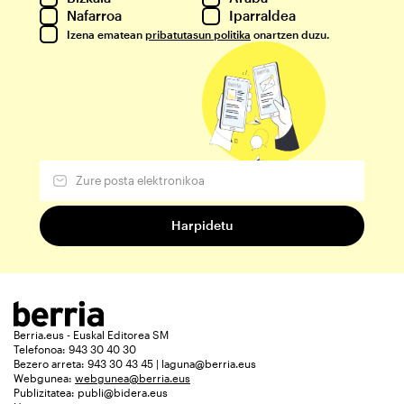
Nafarroa
Iparraldea
Izena ematean
pribatutasun politika
onartzen duzu.
Berria.eus - Euskal Editorea SM
Telefonoa: 943 30 40 30
Bezero arreta: 943 30 43 45 | laguna@berria.eus
Webgunea:
webgunea@berria.eus
Publizitatea:
publi@bidera.eus