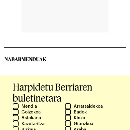
NABARMENDUAK
Harpidetu Berriaren
buletinetara
Mendia
Arratsaldekoa
Goizekoa
Badok
Astekaria
Kinka
Kazetaritza
Gipuzkoa
Bizkaia
Araba