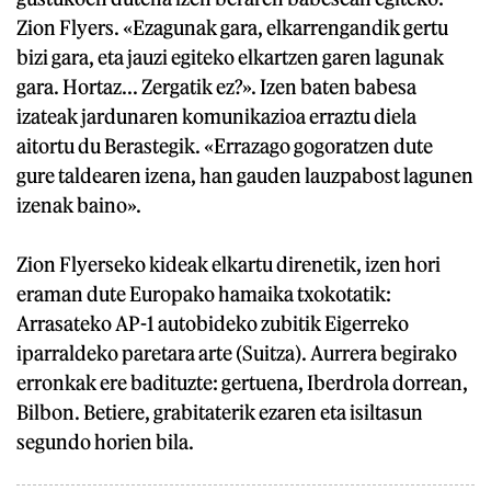
Zion Flyers. «Ezagunak gara, elkarrengandik gertu
bizi gara, eta jauzi egiteko elkartzen garen lagunak
gara. Hortaz... Zergatik ez?». Izen baten babesa
izateak jardunaren komunikazioa erraztu diela
aitortu du Berastegik. «Errazago gogoratzen dute
gure taldearen izena, han gauden lauzpabost lagunen
izenak baino».
Zion Flyerseko kideak elkartu direnetik, izen hori
eraman dute Europako hamaika txokotatik:
Arrasateko AP-1 autobideko zubitik Eigerreko
iparraldeko paretara arte (Suitza). Aurrera begirako
erronkak ere badituzte: gertuena, Iberdrola dorrean,
Bilbon. Betiere, grabitaterik ezaren eta isiltasun
segundo horien bila.