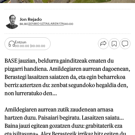
Jon Rejado
2014KO UZTAILAREN 17A
BILBO
00:00
Entzun
00:00:00
00:00:00
BASE jauzian, beldurra gainditzeak ematen du
pizgarri handiena. Amildegiaren aurrean dagoenean,
Berastegi lasaitzen saiatzen da, eta egin beharrekoa
berriz aztertzen du: zenbat segundoko hegaldia den,
non lurreratuko den...
Amildegiaren aurrean zutik zaudenean arnasa
hartzen duzu. Paisaiari begiratu. Lasaitzen saiatu...
Baina jauzi egitean gozatzen duzu: grabitaterik eza
eta isiltasuna». Alex Berastegik irrikaz hitz egiten du