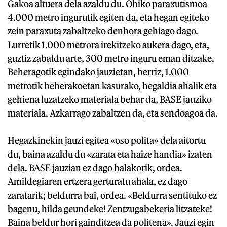
Gakoa altuera dela azaldu du. Ohiko paraxutismoa
4.000 metro ingurutik egiten da, eta hegan egiteko
zein paraxuta zabaltzeko denbora gehiago dago.
Lurretik 1.000 metrora irekitzeko aukera dago, eta,
guztiz zabaldu arte, 300 metro inguru eman ditzake.
Beheragotik egindako jauzietan, berriz, 1.000
metrotik beherakoetan kasurako, hegaldia ahalik eta
gehiena luzatzeko materiala behar da, BASE jauziko
materiala. Azkarrago zabaltzen da, eta sendoagoa da.
Hegazkinekin jauzi egitea «oso polita» dela aitortu
du, baina azaldu du «zarata eta haize handia» izaten
dela. BASE jauzian ez dago halakorik, ordea.
Amildegiaren ertzera gerturatu ahala, ez dago
zaratarik; beldurra bai, ordea. «Beldurra sentituko ez
bagenu, hilda geundeke! Zentzugabekeria litzateke!
Baina beldur hori gainditzea da politena». Jauzi egin