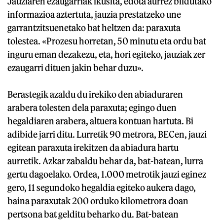
Jauziaren ezaugarriak ikusita, edota aurrez bildutako
informazioa aztertuta, jauzia prestatzeko une
garrantzitsuenetako bat heltzen da: paraxuta
tolestea. «Prozesu horretan, 50 minutu eta ordu bat
inguru eman dezakezu, eta, hori egiteko, jauziak zer
ezaugarri dituen jakin behar duzu».
Berastegik azaldu du irekiko den abiaduraren
arabera tolesten dela paraxuta; egingo duen
hegaldiaren arabera, altuera kontuan hartuta. Bi
adibide jarri ditu. Lurretik 90 metrora, BECen, jauzi
egitean paraxuta irekitzen da abiadura hartu
aurretik. Azkar zabaldu behar da, bat-batean, lurra
gertu dagoelako. Ordea, 1.000 metrotik jauzi eginez
gero, 11 segundoko hegaldia egiteko aukera dago,
baina paraxutak 200 orduko kilometrora doan
pertsona bat gelditu beharko du. Bat-batean