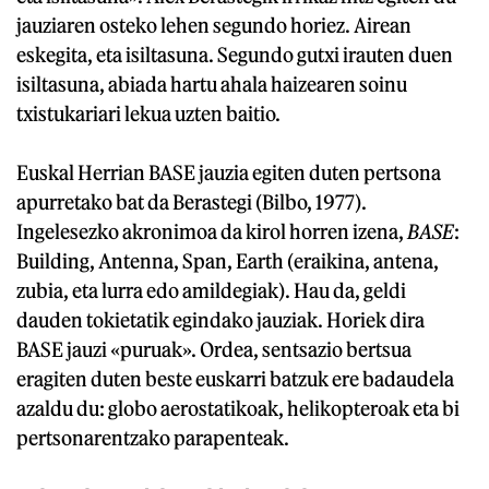
jauziaren osteko lehen segundo horiez. Airean
eskegita, eta isiltasuna. Segundo gutxi irauten duen
isiltasuna, abiada hartu ahala haizearen soinu
txistukariari lekua uzten baitio.
Euskal Herrian BASE jauzia egiten duten pertsona
apurretako bat da Berastegi (Bilbo, 1977).
Ingelesezko akronimoa da kirol horren izena,
BASE
:
Building, Antenna, Span, Earth (eraikina, antena,
zubia, eta lurra edo amildegiak). Hau da, geldi
dauden tokietatik egindako jauziak. Horiek dira
BASE jauzi «puruak». Ordea, sentsazio bertsua
eragiten duten beste euskarri batzuk ere badaudela
azaldu du: globo aerostatikoak, helikopteroak eta bi
pertsonarentzako parapenteak.