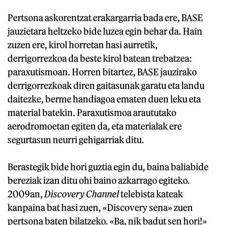
Pertsona askorentzat erakargarria bada ere, BASE
jauzietara heltzeko bide luzea egin behar da. Hain
zuzen ere, kirol horretan hasi aurretik,
derrigorrezkoa da beste kirol batean trebatzea:
paraxutismoan. Horren bitartez, BASE jauzirako
derrigorrezkoak diren gaitasunak garatu eta landu
daitezke, berme handiagoa ematen duen leku eta
material batekin. Paraxutismoa araututako
aerodromoetan egiten da, eta materialak ere
segurtasun neurri gehigarriak ditu.
Berastegik bide hori guztia egin du, baina baliabide
bereziak izan ditu ohi baino azkarrago egiteko.
2009an,
Discovery Channel
telebista kateak
kanpaina bat hasi zuen, «Discovery sena» zuen
pertsona baten bilatzeko. «Ba, nik badut sen hori!»