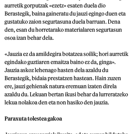
aurretik gorputzak «ezetz» esaten duela dio
Berastegik, baina gaineratu du jauzi egingo duen eta
gustatuko zaion segurtasuna duela barruan. Dena
den, esan du horretarako materialaren segurtasun
osoa izan behar dela.
«Jauzia ez da amildegira botatzea soilik; hori aurretik
egindako guztiaren emaitza baino ez da, ginga».
Jauzia askoz lehenago hasten dela azaldu du
Berastegik, bidaia prestatzen hastean. Hain zuzen
ere, jauzi gehienak natura eremuan izaten direla
azaldu du. Lekuan bertan ikusi behar da lurreratzeko
lekua nolakoa den eta non hasiko den jauzia.
Paraxuta tolestea gakoa