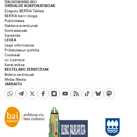
Harremanetan jarri
ORRIALDE KORPORATIBOAK
Ezagutu BERRIA Taldea
BERRIA berri bloga
Publizitatea
Galdera-erantzunak
Kontratazioak
Sarebide
LEGEA
Lege informazioa
Pribatutasun politika
Cookieak
cc Lizentzia
Kanal etikoa
BESTELAKO ZERBITZUAK
Bidera zerbitzuak
Midas Media
JARRAITU