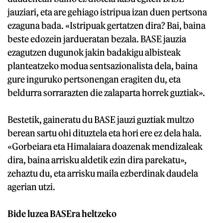
jauziari, eta are gehiago istripua izan duen pertsona
ezaguna bada. «Istripuak gertatzen dira? Bai, baina
beste edozein jardueratan bezala. BASE jauzia
ezagutzen dugunok jakin badakigu albisteak
planteatzeko modua sentsazionalista dela, baina
gure inguruko pertsonengan eragiten du, eta
beldurra sorrarazten die zalaparta horrek guztiak».
Bestetik, gaineratu du BASE jauzi guztiak multzo
berean sartu ohi dituztela eta hori ere ez dela hala.
«Gorbeiara eta Himalaiara doazenak mendizaleak
dira, baina arrisku aldetik ezin dira parekatu»,
zehaztu du, eta arrisku maila ezberdinak daudela
agerian utzi.
Bide luzea BASEra heltzeko