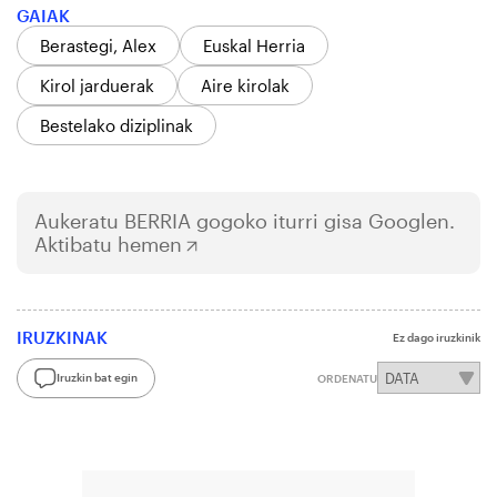
GAIAK
Berastegi, Alex
Euskal Herria
Kirol jarduerak
Aire kirolak
Bestelako diziplinak
Aukeratu
BERRIA
gogoko iturri gisa Googlen.
Aktibatu hemen
IRUZKINAK
Ez dago iruzkinik
Iruzkin bat egin
ORDENATU