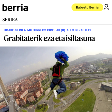
Babestu Berria
SERIEA
UDAKO SERIEA. MUTURREKO KIROLAK (II). ALEX BERASTEGI
Grabitaterik eza eta isiltasuna