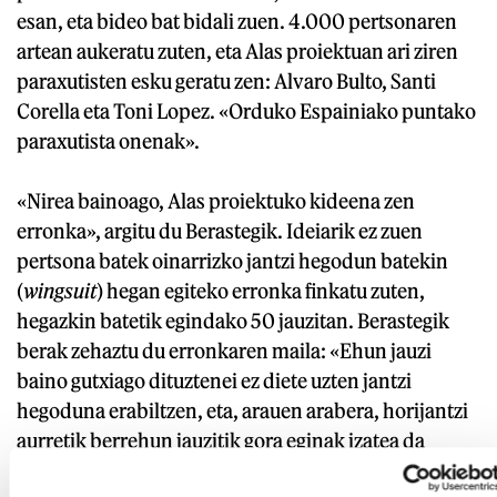
esan, eta bideo bat bidali zuen. 4.000 pertsonaren
artean aukeratu zuten, eta Alas proiektuan ari ziren
paraxutisten esku geratu zen: Alvaro Bulto, Santi
Corella eta Toni Lopez. «Orduko Espainiako puntako
paraxutista onenak».
«Nirea bainoago, Alas proiektuko kideena zen
erronka», argitu du Berastegik. Ideiarik ez zuen
pertsona batek oinarrizko jantzi hegodun batekin
(
wingsuit
) hegan egiteko erronka finkatu zuten,
hegazkin batetik egindako 50 jauzitan. Berastegik
berak zehaztu du erronkaren maila: «Ehun jauzi
baino gutxiago dituztenei ez diete uzten jantzi
hegoduna erabiltzen, eta, arauen arabera, horijantzi
aurretik berrehun jauzitik gora eginak izatea da
egokiena».