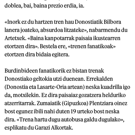
doblea, bai, baina prezio erdia, ia.
«Inork ez du hartzen tren hau Donostiatik Bilbora
lanera joateko, absurdoa litzateke», nabarmendu du
Artetxek. «Baina kanpotarrak paisaia ikustearren
etortzen dira». Bestela ere, «trenen fanatikoak»
etortzen dira bidaia egitera.
Burdinbideen fanatikorik ez bistan trenak
Donostiako geltokia utzi duenean. Errekalden
(Donostia eta Lasarte-Oria artean) neska kuadrilla igo
da, motxilekin. Ez dira paisaiaz gozatzera helduriko
atzerritarrak. Zumaiatik (Gipuzkoa) Plentziara oinez
bost egunez ibili nahi duten 19 urteko bost neska
dira. «Trena hartu dugu autobusa galdu dugulako»,
esplikatu du Garazi Alkortak.