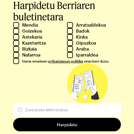
Harpidetu Berriaren
buletinetara
Mendia
Arratsaldekoa
Goizekoa
Badok
Astekaria
Kinka
Kazetaritza
Gipuzkoa
Bizkaia
Araba
Nafarroa
Iparraldea
Izena ematean
pribatutasun politika
onartzen duzu.