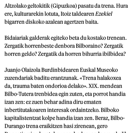
Altzolako geltokitik (Gipuzkoa) pasatu da trena. Hura
ere, kulturarekin lotuta, Itoiz taldearen
Ezekiel
bigarren diskoko azalean agertzen baita.
Bidaiariak galderak egiteko beta du kostako trenean.
Zergatik horrenbeste denbora Bilboraino? Zergatik
horren geldo? Zergatik da horren bihurria ibilbidea?
Juanjo Olaizola Burdinbidearen Euskal Museoko
zuzendariak baditu erantzunak. «Trena halakoxea
da, trauma baten ondorioa delako». XIX. mendean
Bilbo-Tutera trenbidea egin zuten, eta porrot handia
izan zen: ez zuen behar adina diru ematen
inbertitutakoaren interesak ordaintzeko. Bilboko
kapitalistentzat kolpe handia izan zen. Beraz, Bilbo-
Durango trena eraikitzen hasi zirenean, gero