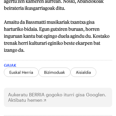
agertu zen kameren aurrean. Noski, Abandokoak
beirateria ikusgarriagoak ditu.
Amaitu da Bassmatti musikariak txantxa gisa
harturiko bidaia. Egun gutxiren buruan, horren
inguruan kantu bat egingo duela agindu du. Kostako
trenak herri kulturari eginiko beste ekarpen bat
izango da.
GAIAK
Euskal Herria
Bizimoduak
Aisialdia
Aukeratu
BERRIA
gogoko iturri gisa Googlen.
Aktibatu hemen