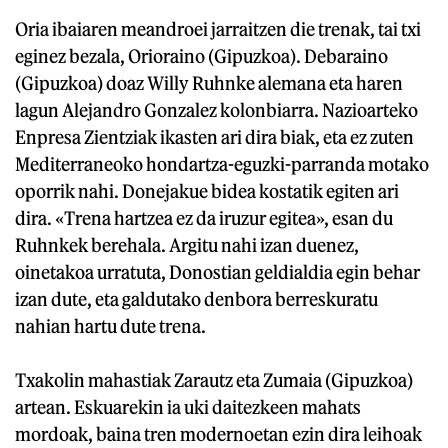
Oria ibaiaren meandroei jarraitzen die trenak, tai txi
eginez bezala, Orioraino (Gipuzkoa). Debaraino
(Gipuzkoa) doaz Willy Ruhnke alemana eta haren
lagun Alejandro Gonzalez kolonbiarra. Nazioarteko
Enpresa Zientziak ikasten ari dira biak, eta ez zuten
Mediterraneoko hondartza-eguzki-parranda motako
oporrik nahi. Donejakue bidea kostatik egiten ari
dira. «Trena hartzea ez da iruzur egitea», esan du
Ruhnkek berehala. Argitu nahi izan duenez,
oinetakoa urratuta, Donostian geldialdia egin behar
izan dute, eta galdutako denbora berreskuratu
nahian hartu dute trena.
Txakolin mahastiak Zarautz eta Zumaia (Gipuzkoa)
artean. Eskuarekin ia uki daitezkeen mahats
mordoak, baina tren modernoetan ezin dira leihoak