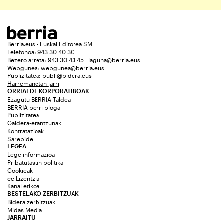
Berria.eus - Euskal Editorea SM
Telefonoa: 943 30 40 30
Bezero arreta: 943 30 43 45 | laguna@berria.eus
Webgunea:
webgunea@berria.eus
Publizitatea:
publi@bidera.eus
Harremanetan jarri
ORRIALDE KORPORATIBOAK
Ezagutu BERRIA Taldea
BERRIA berri bloga
Publizitatea
Galdera-erantzunak
Kontratazioak
Sarebide
LEGEA
Lege informazioa
Pribatutasun politika
Cookieak
cc Lizentzia
Kanal etikoa
BESTELAKO ZERBITZUAK
Bidera zerbitzuak
Midas Media
JARRAITU