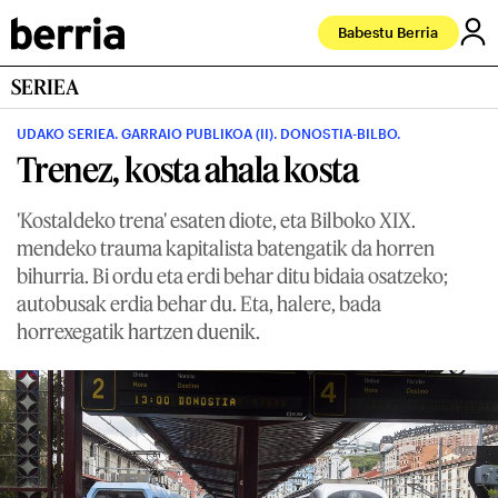
Babestu Berria
SERIEA
UDAKO SERIEA. GARRAIO PUBLIKOA (II). DONOSTIA-BILBO.
Trenez, kosta ahala kosta
'Kostaldeko trena' esaten diote, eta Bilboko XIX.
mendeko trauma kapitalista batengatik da horren
bihurria. Bi ordu eta erdi behar ditu bidaia osatzeko;
autobusak erdia behar du. Eta, halere, bada
horrexegatik hartzen duenik.