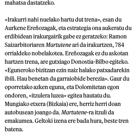
mahatsa dastatzeko.
«Irakurri nahi nuelako hartu dut trena», esan du
Aurkene Ereñozagak, eta estrategia ona aukeratu du
erdibidean irakurgairik gabe ez geratzeko: Ramon
Saizarbitoriaren
Martutene
ari da irakurtzen, 784
orrialdeko nobelakotea. Ereñozagak ez du askotan
hartzen trena, are gutxiago Donostia-Bilbo egiteko.
«Eguneroko bizitzan ezin naiz halako patxadarekin
ibili. Hau benetan da garraiobide berezia». Gaur du
oporretako azken eguna, eta Dolomitetan egon
ondoren, «itzulera luzea» egitea hautatu du.
Mungiako etxera (Bizkaia) ere, herriz herri doan
autobusean joango da.
Martutene
-ra itzuli da
emakumea. Geltoki izena ere bada hura, beste tren
batena.