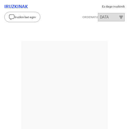
IRUZKINAK
Ez dago iruzkinik
Iruzkin bat egin
ORDENATU