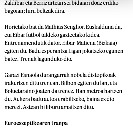
Zaldibar eta Berriz artean sei bidaiari doaz erdiko
bagoian; hiru beltzak dira.
Horietako bat da Mathias Senghor. Euskalduna da,
eta Eibar futbol taldeko gazteetako kidea.
Entrenamendutik dator. Eibar-Matiena (Bizkaia)
egiten du. Badu esperantza Ligan jokatzeko egunen
batez. Trenak lagunduko dio.
Garazi Esnaola durangarrak nobela distopikoak
irakurtzen ditu trenean. Bilbon egiten du lan, eta
Boluetaraino joaten da trenez. Han metroa hartzen
du. Aukera badu autoa erabiltzeko, baina ez dio
merezi. Astean bi liburu amaitzen ditu.
Euroeszeptikoaren tranpa