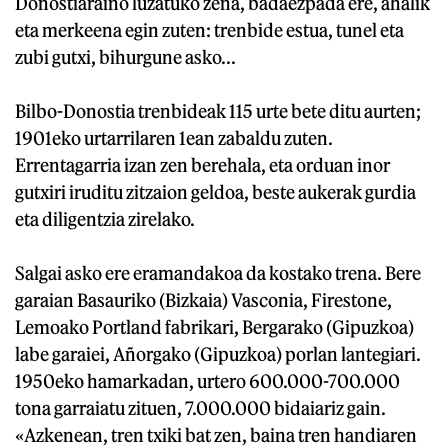
Donostiaraino luzatuko zena, badaezpada ere, ahalik
eta merkeena egin zuten: trenbide estua, tunel eta
zubi gutxi, bihurgune asko...
Bilbo-Donostia trenbideak 115 urte bete ditu aurten;
1901eko urtarrilaren 1ean zabaldu zuten.
Errentagarria izan zen berehala, eta orduan inor
gutxiri iruditu zitzaion geldoa, beste aukerak gurdia
eta diligentzia zirelako.
Salgai asko ere eramandakoa da kostako trena. Bere
garaian Basauriko (Bizkaia) Vasconia, Firestone,
Lemoako Portland fabrikari, Bergarako (Gipuzkoa)
labe garaiei, Añorgako (Gipuzkoa) porlan lantegiari.
1950eko hamarkadan, urtero 600.000-700.000
tona garraiatu zituen, 7.000.000 bidaiariz gain.
«Azkenean, tren txiki bat zen, baina tren handiaren