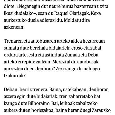
diote. «Negar egin dut neure burua bazterrean utzita
ikusi dudalako», esan du Raquel Olariagak. Kexa
aurkeztuko duela adierazi du. Moldatu dira
azkenean.
Trenaren eta autobusaren arteko aldea hezurretan
sumatu dute berehala bidaiariek: eroso eta zabal
ordura arte, estu eta astinduta Zumaia eta Deba
arteko errepide zailean. Merezi al du autobusak
aurrezten duen denbora? Zer izango du nahiago
txakurrak?
Deban, berriz trenera. Baina, ustekabean, denboran
atzera egin dute bidaiariak: tren zaharretako bat
izango dute Bilboraino. Bai, leihoak zabaltzeko
aukera duten horietakoa, baina beranduegi Zarauzko