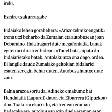
ireki.
Ez nire txakurra gabe
Bidaiako lehen gorabehera: «Arazo teknikoengatik»
trena utzi beharko da Zumaian eta autobusean joan
Debaraino. Hala iragarri dute megafoniatik. Lanak
egiten ari dira trenbidean. «Tunel bat», aipatu du
bidaiarietako batek. Antolakuntza ona dago, ordea.
Bi langile daude Zumaiako geltokian bidaiariei
esaten zer egin behar duten. Autobusa hantxe dute
zain.
Baina arazoa sortu da. Adineko emakume bat
Hendaiatik (Lapurdi) dator, eta Eibarrera (Gipuzkoa)
doa. Txakurra ekarri du, eta trenean eraman
badezake ere, autobusean ezin duela eraman esan