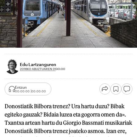
Edu Lartzanguren
2016KO ABUZTUAREN 31
00:00
Entzun
00:00:00
00:00:00
Donostiatik Bilbora trenez? Ura hartu duzu? Bibak
egiteko gauzak? Bidaia luzea eta gogorra omen da».
Txantxa artean hartu du Giorgio Bassmati musikariak
Donostiatik Bilbora trenez joateko asmoa. Izan ere,