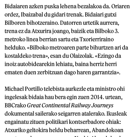
Bidaiaren azken puska lehena bezalakoa da. Oriaren
ordez, Ibaizabal du gidari trenak. Bidaiari gutxi
Bilboren bihotzeraino. Datorren urtetik aurrera,
trena ez da Atxurira joango, baizik eta Bilboko 3.
metroko linea berrian sartu eta Txorierriraino
helduko. «Bilboko metroaren parte bihurtzen ari da
kostaldeko trena», esan du Olaizolak. «Ezingo da
inoiz autobidearekin lehiatu, baina herriz herri
ematen duen zerbitzuan dago haren garrantzia».
Michael Portillo telebista aurkezle eta ministro ohi
ingelesak bidaia hau bera egin zuen 2014. urtean,
BBCrako
Great Continental Railway Journeys
dokumental sailerako seigarren atalerako. Ikusleak
engainatu zituen politikari kontserbadore ohiak:
Atxuriko geltokira heldu beharrean, Abandokoan