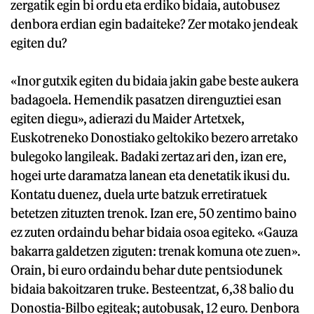
zergatik egin bi ordu eta erdiko bidaia, autobusez
denbora erdian egin badaiteke? Zer motako jendeak
egiten du?
«Inor gutxik egiten du bidaia jakin gabe beste aukera
badagoela. Hemendik pasatzen direnguztiei esan
egiten diegu», adierazi du Maider Artetxek,
Euskotreneko Donostiako geltokiko bezero arretako
bulegoko langileak. Badaki zertaz ari den, izan ere,
hogei urte daramatza lanean eta denetatik ikusi du.
Kontatu duenez, duela urte batzuk erretiratuek
betetzen zituzten trenok. Izan ere, 50 zentimo baino
ez zuten ordaindu behar bidaia osoa egiteko. «Gauza
bakarra galdetzen ziguten: trenak komuna ote zuen».
Orain, bi euro ordaindu behar dute pentsiodunek
bidaia bakoitzaren truke. Besteentzat, 6,38 balio du
Donostia-Bilbo egiteak; autobusak, 12 euro. Denbora