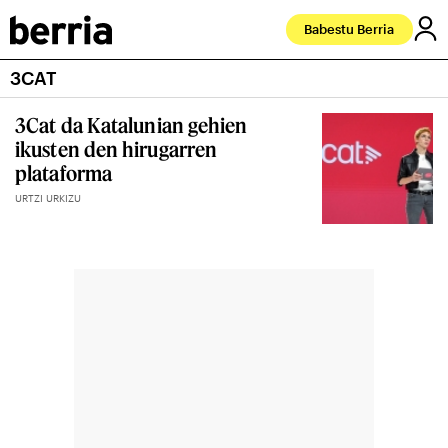
Babestu Berria
3CAT
3Cat da Katalunian gehien
ikusten den hirugarren
plataforma
URTZI URKIZU