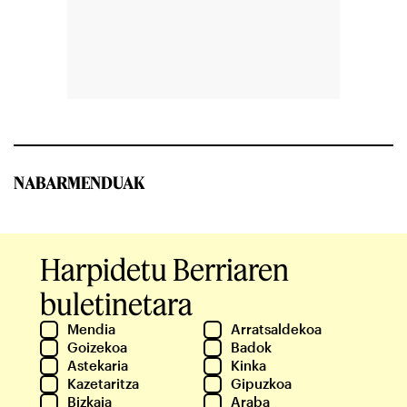
NABARMENDUAK
Harpidetu Berriaren
buletinetara
Mendia
Arratsaldekoa
Goizekoa
Badok
Astekaria
Kinka
Kazetaritza
Gipuzkoa
Bizkaia
Araba