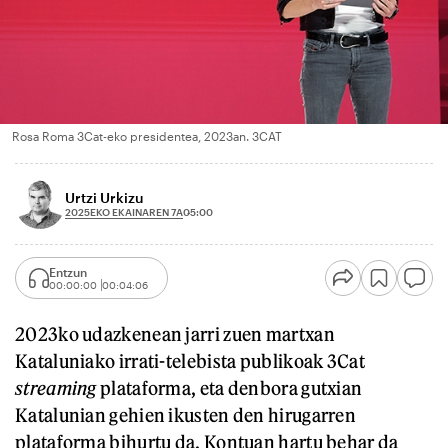
Rosa Roma 3Cat-eko presidentea, 2023an. 3CAT
Urtzi Urkizu
2025EKO EKAINAREN 7A
05:00
Entzun
00:00:00
00:04:06
2023ko udazkenean jarri zuen martxan
Kataluniako irrati-telebista publikoak 3Cat
streaming
plataforma, eta denbora gutxian
Katalunian gehien ikusten den hirugarren
plataforma bihurtu da. Kontuan hartu behar da