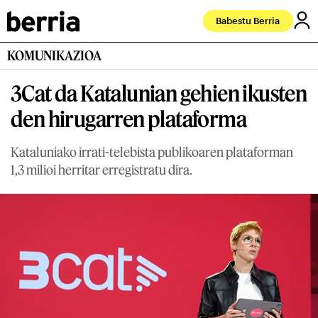
Babestu Berria
KOMUNIKAZIOA
3Cat da Katalunian gehien ikusten
den hirugarren plataforma
Kataluniako irrati-telebista publikoaren plataforman
1,3 milioi herritar erregistratu dira.