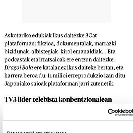
Askotariko edukiak ikus daitezke 3Cat
plataforman: fikzioa, dokumentalak, marrazki
bizidunak, albistegiak, kirol emanaldiak... Eta
podcastak eta irratsaioak ere entzun daitezke.
Dragoi Bola
ere katalanez ikus daiteke bertan, eta
harrera beroa du: 11 milioi erreprodukzio izan ditu
Japoniako saioak plataforman jarri zutenetik.
TV3 lider telebista konbentzionalean
Beste alde batetik, doako telebista
konbentzionalaren eskaintzan lidergo sendoa du
TV3 kate publikoak. Katalanezko kate hori da