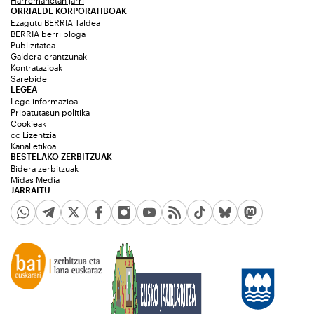
Harremanetan jarri
ORRIALDE KORPORATIBOAK
Ezagutu BERRIA Taldea
BERRIA berri bloga
Publizitatea
Galdera-erantzunak
Kontratazioak
Sarebide
LEGEA
Lege informazioa
Pribatutasun politika
Cookieak
cc Lizentzia
Kanal etikoa
BESTELAKO ZERBITZUAK
Bidera zerbitzuak
Midas Media
JARRAITU