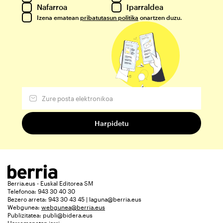
Nafarroa
Iparraldea
Izena ematean
pribatutasun politika
onartzen duzu.
Berria.eus - Euskal Editorea SM
Telefonoa: 943 30 40 30
Bezero arreta: 943 30 43 45 | laguna@berria.eus
Webgunea:
webgunea@berria.eus
Publizitatea:
publi@bidera.eus