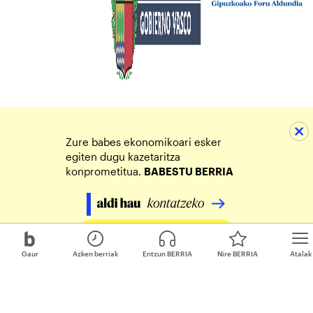
Zure babes ekonomikoari esker
egiten dugu kazetaritza
konprometitua.
BABESTU BERRIA
Egin zure ekarpena
Gaur
Azken berriak
Entzun BERRIA
Nire BERRIA
Atalak