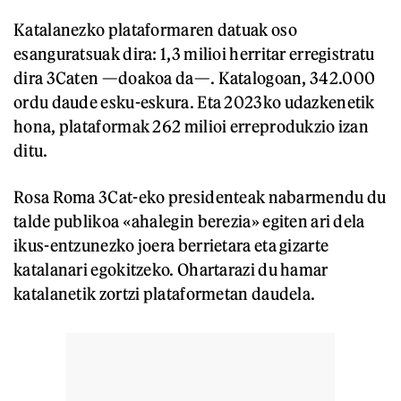
Katalanezko plataformaren datuak oso
esanguratsuak dira: 1,3 milioi herritar erregistratu
dira 3Caten —doakoa da—. Katalogoan, 342.000
ordu daude esku-eskura. Eta 2023ko udazkenetik
hona, plataformak 262 milioi erreprodukzio izan
ditu.
Rosa Roma 3Cat-eko presidenteak nabarmendu du
talde publikoa «ahalegin berezia» egiten ari dela
ikus-entzunezko joera berrietara eta gizarte
katalanari egokitzeko. Ohartarazi du hamar
katalanetik zortzi plataformetan daudela.