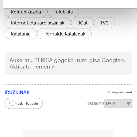
GAIAK
Komunikazioa
Telebista
Internet eta sare sozialak
3Cat
TV3
Katalunia
Herrialde Katalanak
Aukeratu
BERRIA
gogoko iturri gisa Googlen.
Aktibatu hemen
IRUZKINAK
Ez dago iruzkinik
Iruzkin bat egin
ORDENATU