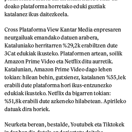
doako plataforma horretako eduki guztiak
katalanez ikus daitezkeela.
Cross Plataforma View Kantar Media enpresaren
neurgailuak emandako datuen arabera,
Kataluniako herritarren %29,2k erabiltzen dute
3Cat edukiak ikusteko. Plataformen artean, soilik
Amazon Prime Video eta Netflix ditu aurretik.
Katalunian, Amazon Prime Video dago lehen
tokian: hilean behin, gutxienez, katalanen %55,1ek
erabili dute plataforma hori ikus-entzunezko
edukiak ikusteko. Netflix da bigarren tokian:
%51,8k erabili dute azkeneko hilabetean. Apirileko
datuak dira horiek.
Neurketa berean, bestalde, Youtubek eta Tiktokek