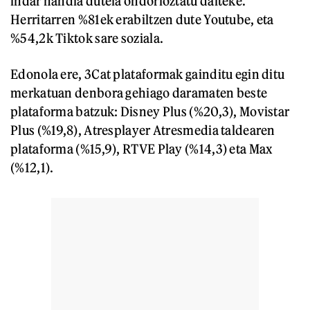
indar handia dutela ondorioztatu daiteke.
Herritarren %81ek erabiltzen dute Youtube, eta
%54,2k Tiktok sare soziala.
Edonola ere, 3Cat plataformak gainditu egin ditu
merkatuan denbora gehiago daramaten beste
plataforma batzuk: Disney Plus (%20,3), Movistar
Plus (%19,8), Atresplayer Atresmedia taldearen
plataforma (%15,9), RTVE Play (%14,3) eta Max
(%12,1).