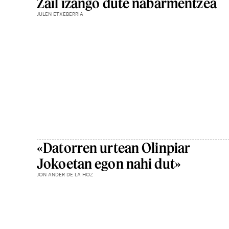
Zail izango dute nabarmentzea
JULEN ETXEBERRIA
«Datorren urtean Olinpiar
Jokoetan egon nahi dut»
JON ANDER DE LA HOZ