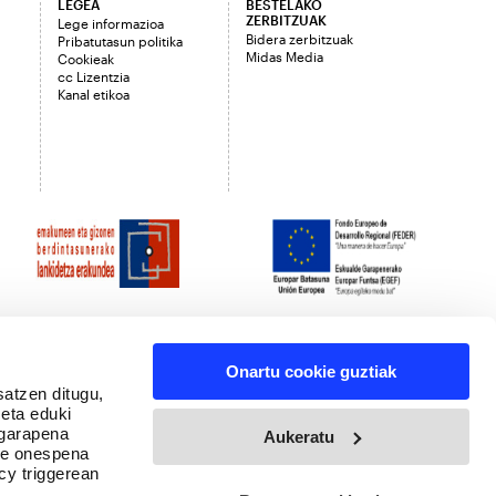
LEGEA
BESTELAKO
ZERBITZUAK
Lege informazioa
Bidera zerbitzuak
Pribatutasun politika
Midas Media
Cookieak
cc Lizentzia
Kanal etikoa
Onartu cookie guztiak
satzen ditugu,
 eta eduki
 garapena
Aukeratu
ure onespena
cy triggerean