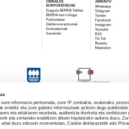
ORRIALDE
JARRAITU
KORPORATIBOAK
Whatsapp
Ezagutu BERRIA Taldea
Telegram
BERRIA berri bloga
Twitter
Publizitatea
Facebook
Galdera-erantzunak
Instagram
Kontratazioak
Youtube
Sarebide
RSS
Tik Tok
Bluesky
Mastodon
sua
sure informacio pertsonala, zure IP zenbakia, esaterako, proze
k erabiliz eta zure gailuko informazioak azitzen dugu publizitate
tearen eta edukiaren neurketa, audientzia-ikerketa eta zerbitzuen
nork eta zertarako erabiltzen dituen hautatzeko aukera duzu. Z
 ahal duzu edozein momentutan, Cookie deklaraziotik edo Priva