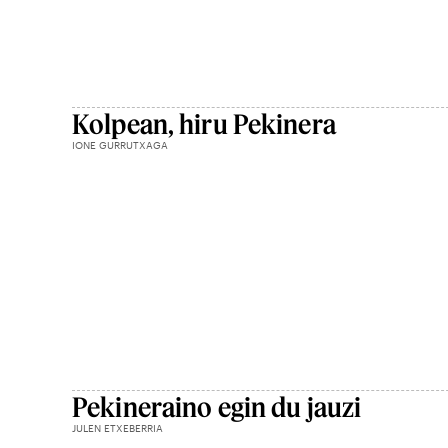
Kolpean, hiru Pekinera
IONE GURRUTXAGA
Pekineraino egin du jauzi
JULEN ETXEBERRIA