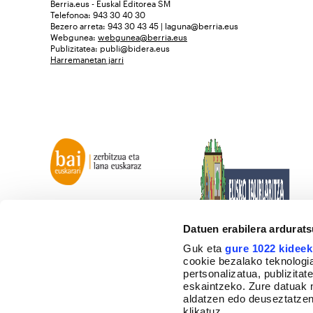
Berria.eus - Euskal Editorea SM
Telefonoa: 943 30 40 30
Bezero arreta: 943 30 43 45 | laguna@berria.eus
Webgunea:
webgunea@berria.eus
Publizitatea:
publi@bidera.eus
Harremanetan jarri
Datuen erabilera ardurat
Guk eta
gure 1022 kideek
cookie bezalako teknologia
pertsonalizatua, publizita
eskaintzeko. Zure datuak 
aldatzen edo deuseztatzen
klikatuz.