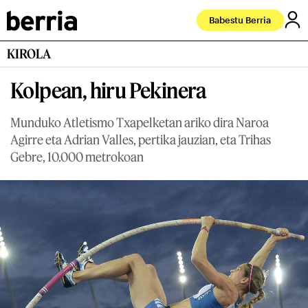
Babestu Berria
KIROLA
Kolpean, hiru Pekinera
Munduko Atletismo Txapelketan ariko dira Naroa
Agirre eta Adrian Valles, pertika jauzian, eta Trihas
Gebre, 10.000 metrokoan