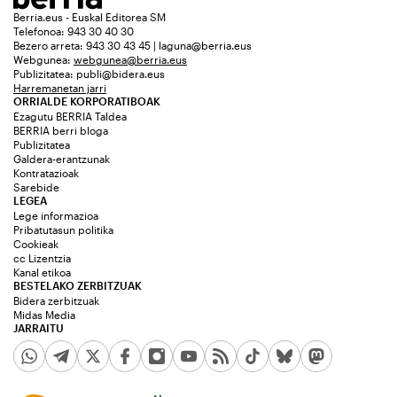
Berria.eus - Euskal Editorea SM
Telefonoa: 943 30 40 30
Bezero arreta: 943 30 43 45 | laguna@berria.eus
Webgunea:
webgunea@berria.eus
Publizitatea:
publi@bidera.eus
Harremanetan jarri
ORRIALDE KORPORATIBOAK
Ezagutu BERRIA Taldea
BERRIA berri bloga
Publizitatea
Galdera-erantzunak
Kontratazioak
Sarebide
LEGEA
Lege informazioa
Pribatutasun politika
Cookieak
cc Lizentzia
Kanal etikoa
BESTELAKO ZERBITZUAK
Bidera zerbitzuak
Midas Media
JARRAITU