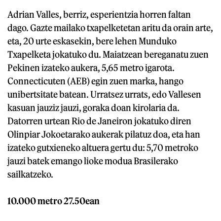
Adrian Valles, berriz, esperientzia horren faltan
dago. Gazte mailako txapelketetan aritu da orain arte,
eta, 20 urte eskasekin, bere lehen Munduko
Txapelketa jokatuko du. Maiatzean bereganatu zuen
Pekinen izateko aukera, 5,65 metro igarota.
Connecticuten (AEB) egin zuen marka, hango
unibertsitate batean. Urratsez urrats, edo Vallesen
kasuan jauziz jauzi, goraka doan kirolaria da.
Datorren urtean Rio de Janeiron jokatuko diren
Olinpiar Jokoetarako aukerak pilatuz doa, eta han
izateko gutxieneko altuera gertu du: 5,70 metroko
jauzi batek emango lioke modua Brasilerako
sailkatzeko.
10.000 metro 27.50ean