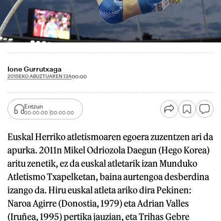
Ione Gurrutxaga
2015EKO ABUZTUAREN 13A
00:00
Entzun
00:00:00
00:00:00
Euskal Herriko atletismoaren egoera zuzentzen ari da
apurka. 2011n Mikel Odriozola Daegun (Hego Korea)
aritu zenetik, ez da euskal atletarik izan Munduko
Atletismo Txapelketan, baina aurtengoa desberdina
izango da. Hiru euskal atleta ariko dira Pekinen:
Naroa Agirre (Donostia, 1979) eta Adrian Valles
(Iruñea, 1995) pertika jauzian, eta Trihas Gebre