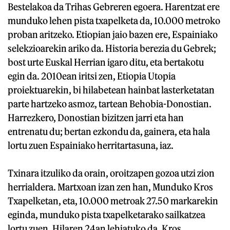
Bestelakoa da Trihas Gebreren egoera. Harentzat ere
munduko lehen pista txapelketa da, 10.000 metroko
proban aritzeko. Etiopian jaio bazen ere, Espainiako
selekzioarekin ariko da. Historia berezia du Gebrek;
bost urte Euskal Herrian igaro ditu, eta bertakotu
egin da. 2010ean iritsi zen, Etiopia Utopia
proiektuarekin, bi hilabetean hainbat lasterketatan
parte hartzeko asmoz, tartean Behobia-Donostian.
Harrezkero, Donostian bizitzen jarri eta han
entrenatu du; bertan ezkondu da, gainera, eta hala
lortu zuen Espainiako herritartasuna, iaz.
Txinara itzuliko da orain, oroitzapen gozoa utzi zion
herrialdera. Martxoan izan zen han, Munduko Kros
Txapelketan, eta, 10.000 metroak 27.50 markarekin
eginda, munduko pista txapelketarako sailkatzea
lortu zuen. Hilaren 24an lehiatuko da. Kros