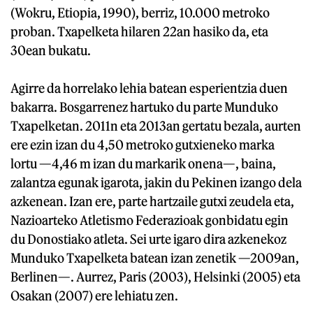
(Wokru, Etiopia, 1990), berriz, 10.000 metroko
proban. Txapelketa hilaren 22an hasiko da, eta
30ean bukatu.
Agirre da horrelako lehia batean esperientzia duen
bakarra. Bosgarrenez hartuko du parte Munduko
Txapelketan. 2011n eta 2013an gertatu bezala, aurten
ere ezin izan du 4,50 metroko gutxieneko marka
lortu —4,46 m izan du markarik onena—, baina,
zalantza egunak igarota, jakin du Pekinen izango dela
azkenean. Izan ere, parte hartzaile gutxi zeudela eta,
Nazioarteko Atletismo Federazioak gonbidatu egin
du Donostiako atleta. Sei urte igaro dira azkenekoz
Munduko Txapelketa batean izan zenetik —2009an,
Berlinen—. Aurrez, Paris (2003), Helsinki (2005) eta
Osakan (2007) ere lehiatu zen.