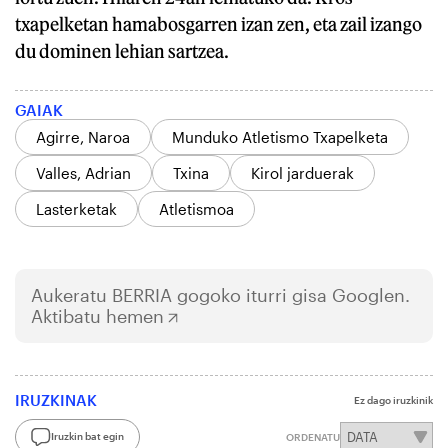
txapelketan hamabosgarren izan zen, eta zail izango
du dominen lehian sartzea.
GAIAK
Agirre, Naroa
Munduko Atletismo Txapelketa
Valles, Adrian
Txina
Kirol jarduerak
Lasterketak
Atletismoa
Aukeratu
BERRIA
gogoko iturri gisa Googlen.
Aktibatu hemen
IRUZKINAK
Ez dago iruzkinik
Iruzkin bat egin
ORDENATU