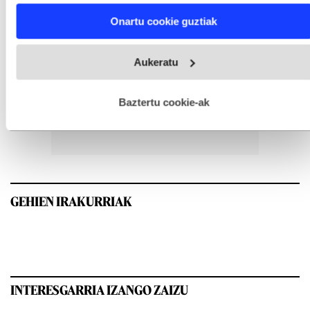
Find out more about how your personal data is processed
Onartu cookie guztiak
and set your preferences in the
details section
.
Webgune honek cookie propioak eta hirugarrenen cookie-
Aukeratu
fitxategiak erabiltzen ditu. Zure esperientzia eta zerbitzuak
hobetzeko asmoz, cookie teknologiaz baliatzen gara. Ohar
hau onartuz gero, teknologia hori erabiltzeko baimen
esplizitua ematen diguzu.
Gehiago irakurri
Baztertu cookie-ak
GEHIEN IRAKURRIAK
INTERESGARRIA IZANGO ZAIZU