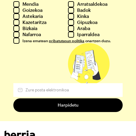
Mendia
Arratsaldekoa
Goizekoa
Badok
Astekaria
Kinka
Kazetaritza
Gipuzkoa
Bizkaia
Araba
Nafarroa
Iparraldea
Izena ematean
pribatutasun politika
onartzen duzu.