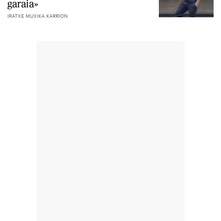
garaia»
IRATXE MUXIKA KARRION