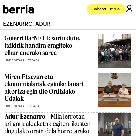
Babestu Berria
EZENARRO, ADUR
Goierri BarNETik sortu dute,
txikitik handira eragiteko
elkarlanerako sarea
LIDE EGIZALA URTEAGA
Miren Etxezarreta
ekonomialariak eginiko lanari
aitortza egin dio Ordiziako
Udalak
LIDE EGIZALA URTEAGA
Adur Ezenarro:
«Mila lerrotan
ari gara aldaketak egiten, ikusten
dugulako orain dela horretarako