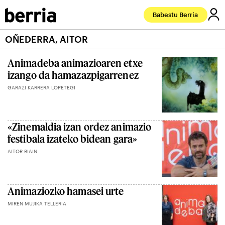
Babestu Berria
OÑEDERRA, AITOR
Animadeba animazioaren etxe
izango da hamazazpigarrenez
GARAZI KARRERA LOPETEGI
«Zinemaldia izan ordez animazio
festibala izateko bidean gara»
AITOR BIAIN
Animaziozko hamasei urte
MIREN MUJIKA TELLERIA