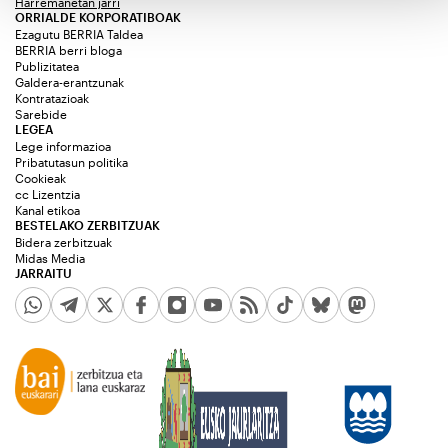
Harremanetan jarri
ORRIALDE KORPORATIBOAK
Ezagutu BERRIA Taldea
BERRIA berri bloga
Publizitatea
Galdera-erantzunak
Kontratazioak
Sarebide
LEGEA
Lege informazioa
Pribatutasun politika
Cookieak
cc Lizentzia
Kanal etikoa
BESTELAKO ZERBITZUAK
Bidera zerbitzuak
Midas Media
JARRAITU