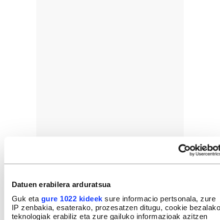
Datuen erabilera arduratsua
Guk eta
gure 1022 kideek
sure informacio pertsonala, zure
IP zenbakia, esaterako, prozesatzen ditugu, cookie bezalak
teknologiak erabiliz eta zure gailuko informazioak azitzen