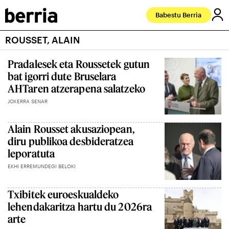
Babestu Berria
ROUSSET, ALAIN
Pradalesek eta Roussetek gutun
bat igorri dute Bruselara
AHTaren atzerapena salatzeko
JOXERRA SENAR
Alain Rousset akusaziopean,
diru publikoa desbideratzea
leporatuta
EKHI ERREMUNDEGI BELOKI
Txibitek euroeskualdeko
lehendakaritza hartu du 2026ra
arte