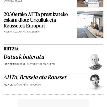
JOXERRA SENAR
2030erako AHTa prest izateko
eskatu diote Urkulluk eta
Roussetek Europari
XALBAT ALZUGARAI ETXEBERRI
IRITZIA
Datuak bateratu
HIZPIDEAK
MARTXELO OTAMENDI EGIGUREN
AHTa, Brusela eta Rousset
HIZPIDEAK
IÑAKI PETXARROMAN