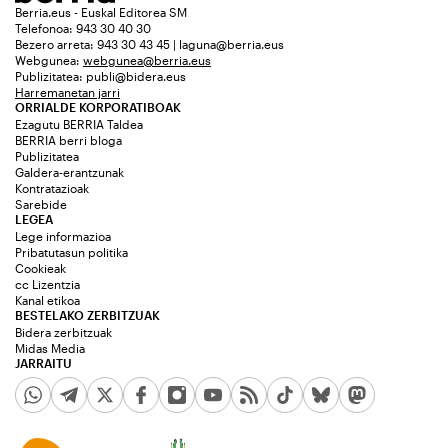
Berria.eus - Euskal Editorea SM
Telefonoa: 943 30 40 30
Bezero arreta: 943 30 43 45 | laguna@berria.eus
Webgunea:
webgunea@berria.eus
Publizitatea:
publi@bidera.eus
Harremanetan jarri
ORRIALDE KORPORATIBOAK
Ezagutu BERRIA Taldea
BERRIA berri bloga
Publizitatea
Galdera-erantzunak
Kontratazioak
Sarebide
LEGEA
Lege informazioa
Pribatutasun politika
Cookieak
cc Lizentzia
Kanal etikoa
BESTELAKO ZERBITZUAK
Bidera zerbitzuak
Midas Media
JARRAITU