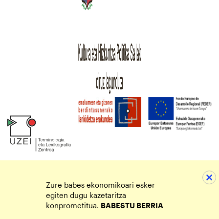
Zure babes ekonomikoari esker
egiten dugu kazetaritza
konprometitua.
BABESTU BERRIA