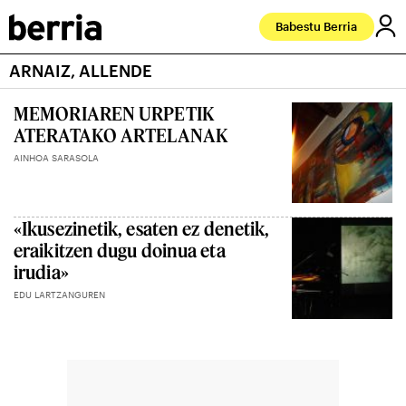
Babestu Berria
ARNAIZ, ALLENDE
MEMORIAREN URPETIK
ATERATAKO ARTELANAK
AINHOA SARASOLA
«Ikusezinetik, esaten ez denetik,
eraikitzen dugu doinua eta
irudia»
EDU LARTZANGUREN