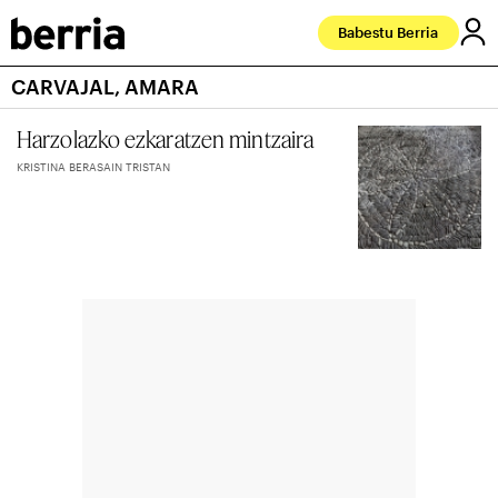
Babestu Berria
CARVAJAL, AMARA
Harzolazko ezkaratzen mintzaira
KRISTINA BERASAIN TRISTAN