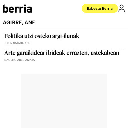
Babestu Berria
AGIRRE, ANE
Politika utzi osteko argi-ilunak
JOKIN SAGARZAZU
Arte garaikideari bideak errazten, ustekabean
NAGORE ARES AMAYA