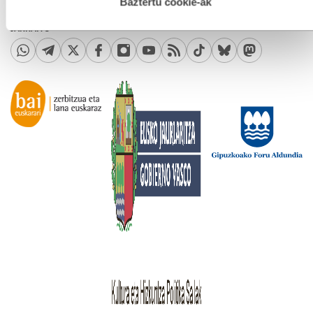
esplizitua ematen diguzu.
Gehiago irakurri
Baztertu cookie-ak
Bidera zerbitzuak
Midas Media
JARRAITU