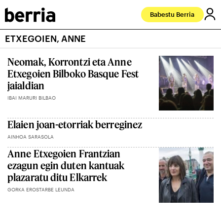
Babestu Berria
ETXEGOIEN, ANNE
Neomak, Korrontzi eta Anne
Etxegoien Bilboko Basque Fest
jaialdian
IBAI MARURI BILBAO
Elaien joan-etorriak berreginez
AINHOA SARASOLA
Anne Etxegoien Frantzian
ezagun egin duten kantuak
plazaratu ditu Elkarrek
GORKA EROSTARBE LEUNDA