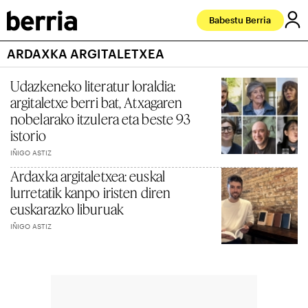
Babestu Berria
ARDAXKA ARGITALETXEA
Udazkeneko literatur loraldia:
argitaletxe berri bat, Atxagaren
nobelarako itzulera eta beste 93
istorio
IÑIGO ASTIZ
Ardaxka argitaletxea: euskal
lurretatik kanpo iristen diren
euskarazko liburuak
IÑIGO ASTIZ