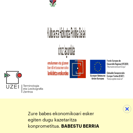
Zure babes ekonomikoari esker
egiten dugu kazetaritza
konprometitua.
BABESTU BERRIA