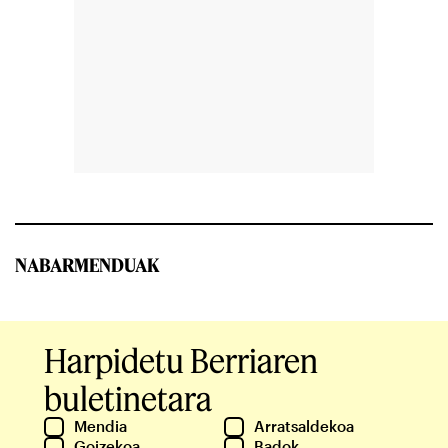
NABARMENDUAK
Harpidetu Berriaren
buletinetara
Mendia
Arratsaldekoa
Goizekoa
Badok