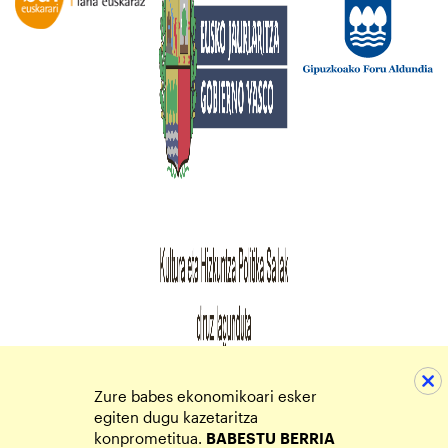
Zure babes ekonomikoari esker
egiten dugu kazetaritza
konprometitua.
BABESTU
BERRIA