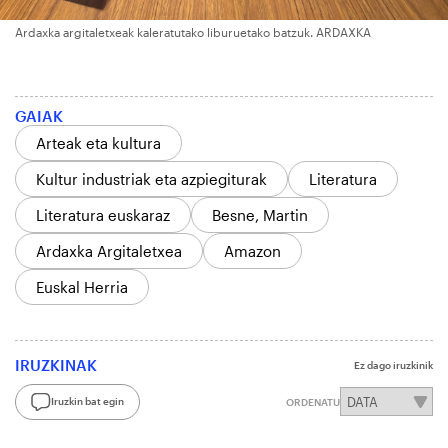
Ardaxka argitaletxeak kaleratutako liburuetako batzuk. ARDAXKA
GAIAK
Arteak eta kultura
Kultur industriak eta azpiegiturak
Literatura
Literatura euskaraz
Besne, Martin
Ardaxka Argitaletxea
Amazon
Euskal Herria
IRUZKINAK
Ez dago iruzkinik
Iruzkin bat egin
ORDENATU