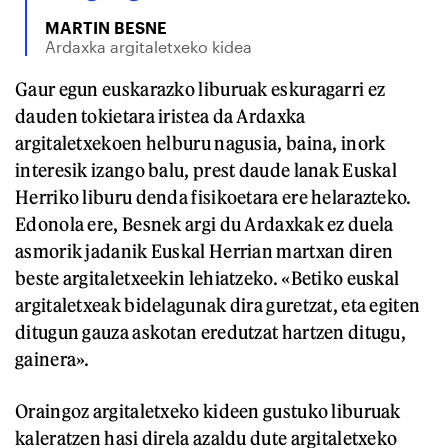
MARTIN BESNE
Ardaxka argitaletxeko kidea
Gaur egun euskarazko liburuak eskuragarri ez
dauden tokietara iristea da Ardaxka
argitaletxekoen helburu nagusia, baina, inork
interesik izango balu, prest daude lanak Euskal
Herriko liburu denda fisikoetara ere helarazteko.
Edonola ere, Besnek argi du Ardaxkak ez duela
asmorik jadanik Euskal Herrian martxan diren
beste argitaletxeekin lehiatzeko. «Betiko euskal
argitaletxeak bidelagunak dira guretzat, eta egiten
ditugun gauza askotan eredutzat hartzen ditugu,
gainera».
Oraingoz argitaletxeko kideen gustuko liburuak
kaleratzen hasi direla azaldu dute argitaletxeko