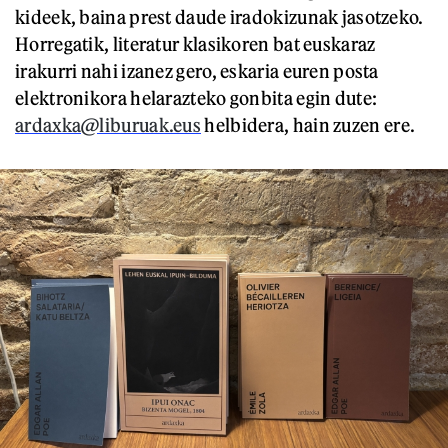
kideek, baina prest daude iradokizunak jasotzeko.
Horregatik, literatur klasikoren bat euskaraz
irakurri nahi izanez gero, eskaria euren posta
elektronikora helarazteko gonbita egin dute:
ardaxka@liburuak.eus
helbidera, hain zuzen ere.