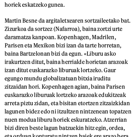
horiek eskatzeko gunea.
Martin Besne da argitaletxearen sortzaileetako bat.
Zizurkoa da sortzez (Nafarroa), baina zortzi urte
daramatza kanpoan. Kopenhagen, Madrilen,
Parisen eta Mexikon bizi izan da tarte horretan,
baina Bartzelonan bizi da egun. «Liburu asko
irakurtzen ditut, baina herrialde horietan arazoak
izan ditut euskarazko liburuak lortzeko. Gaur
egungo mundu globalizatuan bitxia iruditu
zitzaidan hori. Kopenhagen agian, baina Parisen
euskarazko liburuak lortzeko arazoak edukitzeak
arreta piztu zidan, eta bisitan etortzen zitzaizkidan
lagunen bidez edo ni itzultzen nintzenean topatzen
nuen modua liburu horiek eskuratzeko. Atzerrian
bizi diren beste lagun batzuekin hitz egin, ordea,
eta orduan konturatu nintzen haiek ere arazo bera