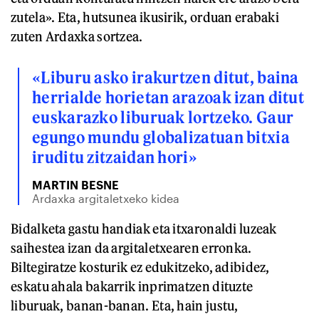
zutela». Eta, hutsunea ikusirik, orduan erabaki
zuten Ardaxka sortzea.
«Liburu asko irakurtzen ditut, baina
herrialde horietan arazoak izan ditut
euskarazko liburuak lortzeko. Gaur
egungo mundu globalizatuan bitxia
iruditu zitzaidan hori»
MARTIN BESNE
Ardaxka argitaletxeko kidea
Bidalketa gastu handiak eta itxaronaldi luzeak
saihestea izan da argitaletxearen erronka.
Biltegiratze kosturik ez edukitzeko, adibidez,
eskatu ahala bakarrik inprimatzen dituzte
liburuak, banan-banan. Eta, hain justu,