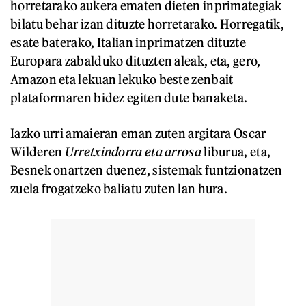
horretarako aukera ematen dieten inprimategiak
bilatu behar izan dituzte horretarako. Horregatik,
esate baterako, Italian inprimatzen dituzte
Europara zabalduko dituzten aleak, eta, gero,
Amazon eta lekuan lekuko beste zenbait
plataformaren bidez egiten dute banaketa.
Iazko urri amaieran eman zuten argitara Oscar
Wilderen
Urretxindorra eta arrosa
liburua, eta,
Besnek onartzen duenez, sistemak funtzionatzen
zuela frogatzeko baliatu zuten lan hura.