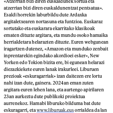
«Atzerrian bizi diren euskaldunek sortua eta
atzerrian bizi diren euskaldunentzat pentsatua».
Esaldi horrekin laburbildu dute Ardaxka
argitaletxearen nortasuna eta funtzioa. Euskaraz
sortutako eta euskarara ekarritako klasikoak
ematen dituzte argitara, eta mundu osoko hamaika
herrialdetara helarazten dituzte. Euren webgunean
iragartzen dutenez, «Amazon eta munduko zenbait
inprentarekin egindako akordioei esker», New
Yorken edo Tokion bizita ere, bi egunean helarazi
diezazkiekete euren lanak irakurleei. Liburuen
prezioak «eskuragarriak» izan daitezen ere lortu
nahi izan dute, gainera. 2024an eman zuten
argitara euren lehen lana, eta aurtengo apirilaren
23an aurkeztu dute publikoki proiektua
aurrenekoz. Hamabi liburuko bilduma bat dute
eskuragarri, eta
www.liburuak.eus
orrialdea da lan