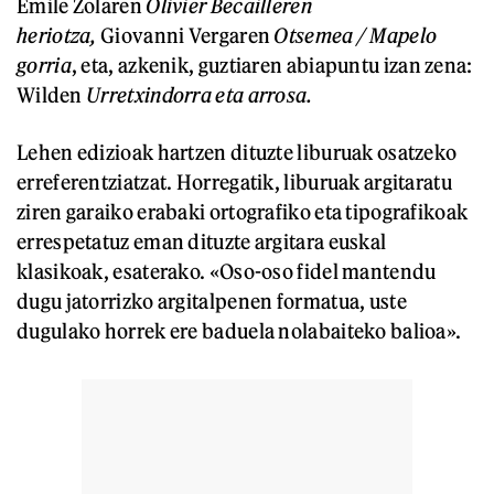
Emile Zolaren
Olivier Becailleren
heriotza,
Giovanni Vergaren
Otsemea / Mapelo
gorria
, eta, azkenik, guztiaren abiapuntu izan zena:
Wilden
Urretxindorra eta arrosa.
Lehen edizioak hartzen dituzte liburuak osatzeko
erreferentziatzat. Horregatik, liburuak argitaratu
ziren garaiko erabaki ortografiko eta tipografikoak
errespetatuz eman dituzte argitara euskal
klasikoak, esaterako. «Oso-oso fidel mantendu
dugu jatorrizko argitalpenen formatua, uste
dugulako horrek ere baduela nolabaiteko balioa».