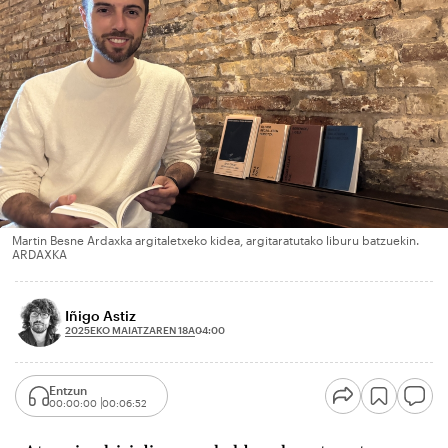
Martin Besne Ardaxka argitaletxeko kidea, argitaratutako liburu batzuekin.
ARDAXKA
Iñigo Astiz
2025EKO MAIATZAREN 18A
04:00
Entzun
00:00:00
00:06:52