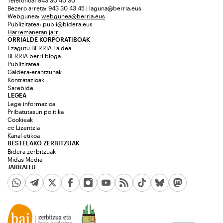
Bezero arreta: 943 30 43 45 | laguna@berria.eus
Webgunea:
webgunea@berria.eus
Publizitatea:
publi@bidera.eus
Harremanetan jarri
ORRIALDE KORPORATIBOAK
Ezagutu BERRIA Taldea
BERRIA berri bloga
Publizitatea
Galdera-erantzunak
Kontratazioak
Sarebide
LEGEA
Lege informazioa
Pribatutasun politika
Cookieak
cc Lizentzia
Kanal etikoa
BESTELAKO ZERBITZUAK
Bidera zerbitzuak
Midas Media
JARRAITU