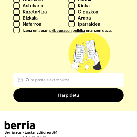
Astekaria
Kinka
Kazetaritza
Gipuzkoa
Bizkaia
Araba
Nafarroa
Iparraldea
Izena ematean
pribatutasun politika
onartzen duzu.
Berria.eus - Euskal Editorea SM
Telefonoa: 943 30 40 30