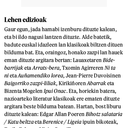
Lehen edizioak
Gaur egun, jada hamabi izenburu dituzte kalean,
eta bi ildo nagusi lantzen dituzte. Alde batetik,
badute euskal idazleen lan klasikoak biltzen dituen
bilduma bat. Eta, oraingoz, honako zazpi lan hauek
eman dituzte argitara bertan: Lauaxetaren
Bide-
barrijak
eta
Arrats-bera
, Txomin Agirreren
Ni ta
ni
eta
Auñamendiko lorea
, Jean-Pierre Duvoisinen
Baigorriko zazpi-liliak
, Kirikiñoren
Abarrak
eta
Bizenta Mogelen
Ipui Onac
. Eta, horiekin batera,
nazioarteko literatur klasikoak ere ematen dituzte
argitara beste bilduma batean. Hartan, bost liburu
dituzte kalean: Edgar Allan Poeren
Bihotz salataria
/ Katu beltza
eta
Berenice / Ligeia
ipuin bikoteak,