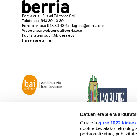
Berria.eus - Euskal Editorea SM
Telefonoa: 943 30 40 30
Bezero arreta: 943 30 43 45 | laguna@berria.eus
Webgunea:
webgunea@berria.eus
Publizitatea:
publi@bidera.eus
Harremanetan jarri
Datuen erabilera ardurat
Guk eta
gure 1022 kideek
cookie bezalako teknologia
pertsonalizatua, publizita