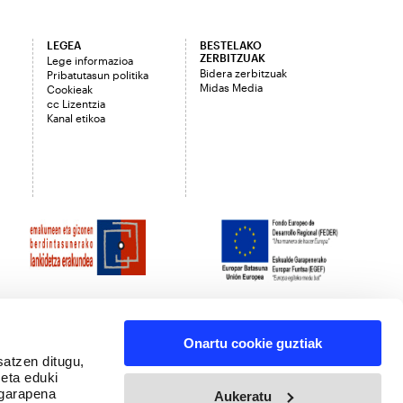
LEGEA
BESTELAKO
ZERBITZUAK
Lege informazioa
Bidera zerbitzuak
Pribatutasun politika
Midas Media
Cookieak
cc Lizentzia
Kanal etikoa
Onartu cookie guztiak
satzen ditugu,
 eta eduki
 garapena
Aukeratu