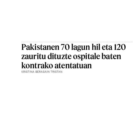
Pakistanen 70 lagun hil eta 120
zauritu dituzte ospitale baten
kontrako atentatuan
KRISTINA BERASAIN TRISTAN