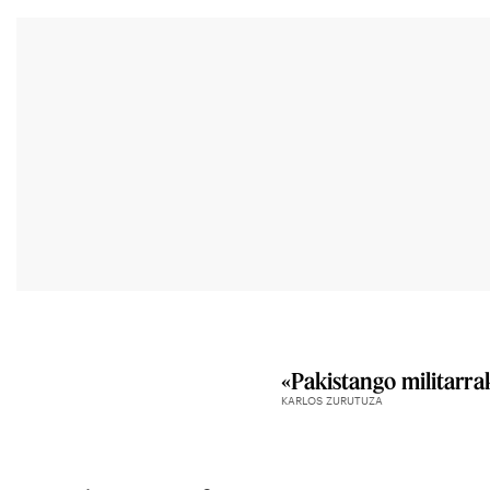
«Pakistango militarra
KARLOS ZURUTUZA