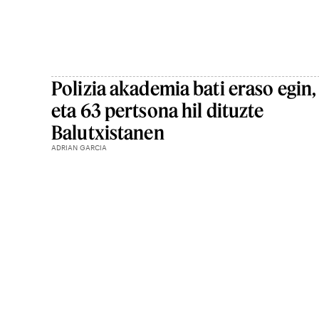
Polizia akademia bati eraso egin,
eta 63 pertsona hil dituzte
Balutxistanen
ADRIAN GARCIA