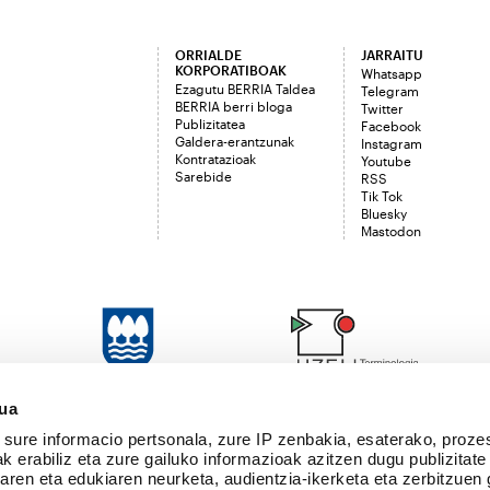
ORRIALDE
JARRAITU
KORPORATIBOAK
Whatsapp
Ezagutu BERRIA Taldea
Telegram
BERRIA berri bloga
Twitter
Publizitatea
Facebook
Galdera-erantzunak
Instagram
Kontratazioak
Youtube
Sarebide
RSS
Tik Tok
Bluesky
Mastodon
sua
sure informacio pertsonala, zure IP zenbakia, esaterako, proze
k erabiliz eta zure gailuko informazioak azitzen dugu publizitate
tearen eta edukiaren neurketa, audientzia-ikerketa eta zerbitzuen