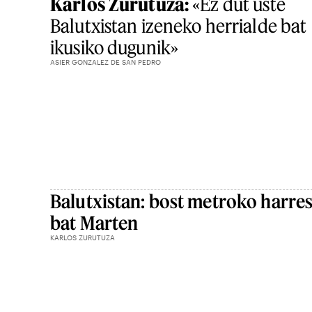
Karlos Zurutuza:
«Ez dut uste
Balutxistan izeneko herrialde bat
ikusiko dugunik»
ASIER GONZALEZ DE SAN PEDRO
Balutxistan: bost metroko harres
bat Marten
KARLOS ZURUTUZA