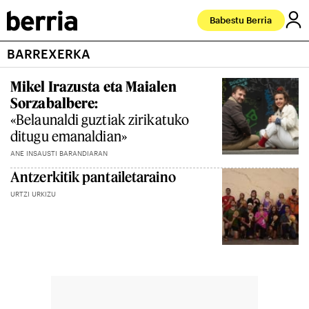
Babestu Berria
BARREXERKA
Mikel Irazusta eta Maialen
Sorzabalbere:
«Belaunaldi guztiak zirikatuko
ditugu emanaldian»
ANE INSAUSTI BARANDIARAN
Antzerkitik pantailetaraino
URTZI URKIZU