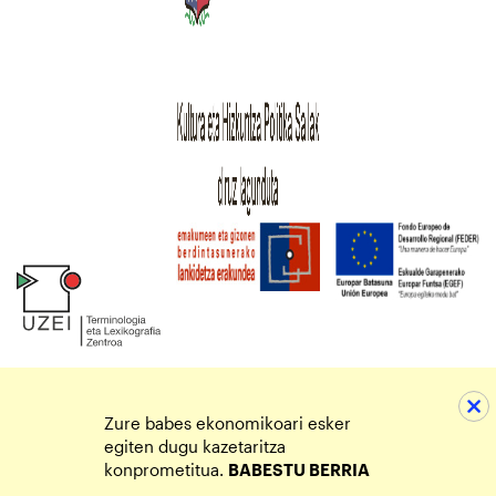
Zure babes ekonomikoari esker
egiten dugu kazetaritza
konprometitua.
BABESTU BERRIA