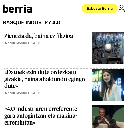
Babestu Berria
BASQUE INDUSTRY 4.0
Zientzia da, baina ez fikzioa
IMANOL MAGRO EIZMENDI
«Datuek ezin dute ordezkatu
gizakia, baina ahaldundu egingo
dute»
IMANOL MAGRO EIZMENDI
«4.0 industriaren erreferente
gara autogintzan eta makina-
erremintan»