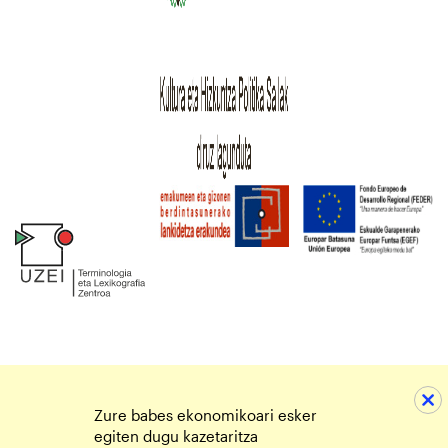
Zure babes ekonomikoari esker
egiten dugu kazetaritza