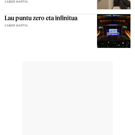
XABIER MARTIN
Lau puntu zero eta infinitua
XABIER MARTIN