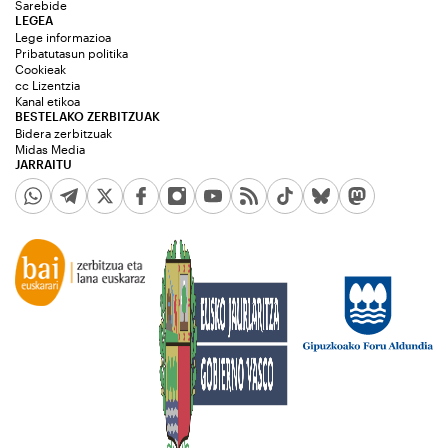
Sarebide
LEGEA
Lege informazioa
Pribatutasun politika
Cookieak
cc Lizentzia
Kanal etikoa
BESTELAKO ZERBITZUAK
Bidera zerbitzuak
Midas Media
JARRAITU