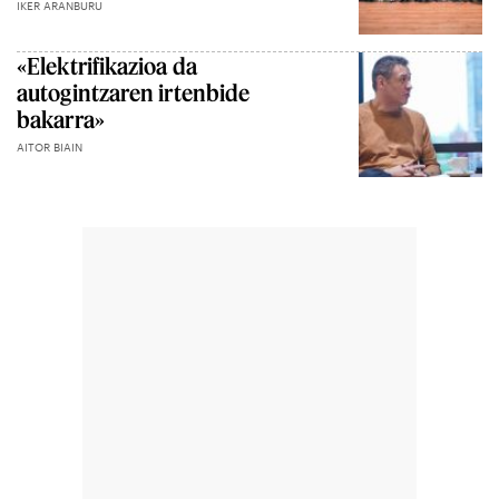
IKER ARANBURU
«Elektrifikazioa da
autogintzaren irtenbide
bakarra»
AITOR BIAIN