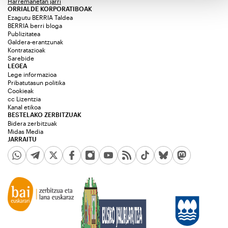
Harremanetan jarri
ORRIALDE KORPORATIBOAK
Ezagutu BERRIA Taldea
BERRIA berri bloga
Publizitatea
Galdera-erantzunak
Kontratazioak
Sarebide
LEGEA
Lege informazioa
Pribatutasun politika
Cookieak
cc Lizentzia
Kanal etikoa
BESTELAKO ZERBITZUAK
Bidera zerbitzuak
Midas Media
JARRAITU