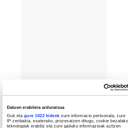
Datuen erabilera arduratsua
Guk eta
gure 1022 kideek
sure informacio pertsonala, zure
IP zenbakia, esaterako, prozesatzen ditugu, cookie bezalak
teknologiak erabiliz eta zure gailuko informazioak azitzen