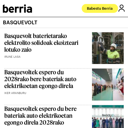
Babestu Berria
BASQUEVOLT
Basquevolt baterietarako
elektrolito solidoak ekoizteari
lotuko zaio
IRUNE LASA
Basquevoltek espero du
2028rako bere bateriak auto
elektrikoetan egongo direla
IKER ARANBURU
Basquevoltek espero du bere
bateriak auto elektrikoetan
egongo direla 2028rako