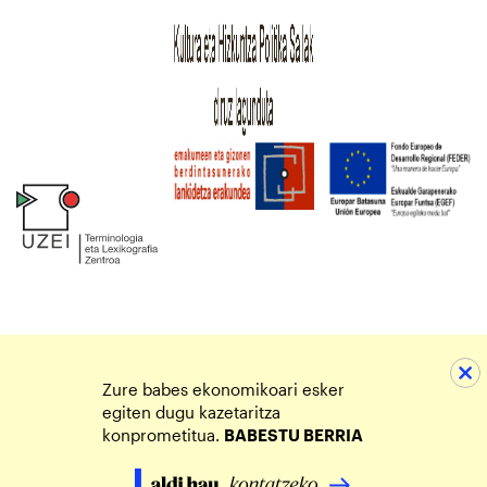
Zure babes ekonomikoari esker
egiten dugu kazetaritza
konprometitua.
BABESTU BERRIA