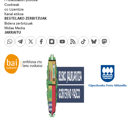
Cookieak
cc Lizentzia
Kanal etikoa
BESTELAKO ZERBITZUAK
Bidera zerbitzuak
Midas Media
JARRAITU