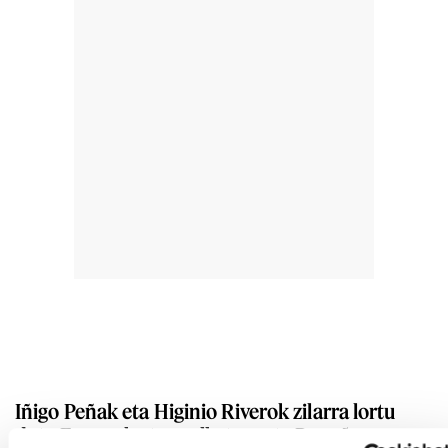
Iñigo Peñak eta Higinio Riverok zilarra lortu
dute Europako txapelketan, eta Begoña