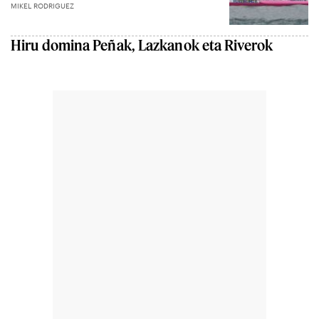
MIKEL RODRIGUEZ
Hiru domina Peñak, Lazkanok eta Riverok