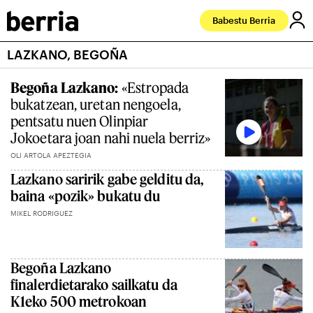
Babestu Berria
LAZKANO, BEGOÑA
Begoña Lazkano:
«Estropada
bukatzean, uretan nengoela,
pentsatu nuen Olinpiar
Jokoetara joan nahi nuela berriz»
OLI ARTOLA APEZTEGIA
Lazkano saririk gabe gelditu da,
baina «pozik» bukatu du
MIKEL RODRIGUEZ
Begoña Lazkano
finalerdietarako sailkatu da
K1eko 500 metrokoan