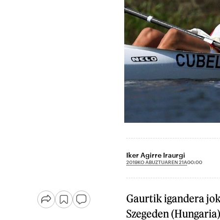
Iker Agirre Iraurgi
2019KO ABUZTUAREN 21A
00:00
Gaurtik igandera j
Szegeden (Hungaria)