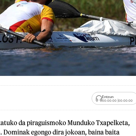
Entzun
00:00:00
00:00:00
okatuko da piraguismoko Munduko Txapelketa,
. Dominak egongo dira jokoan, baina baita