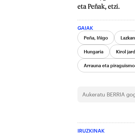
eta Peñak, etzi.
GAIAK
Peña, Iñigo
Lazkan
Hungaria
Kirol jar
Arrauna eta piraguismo
Aukeratu
BERRIA
gog
IRUZKINAK