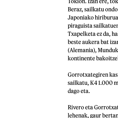
Tokion. Izan ere, tok
Beraz, sailkatu ond
Japoniako hiriburuan
piraguista sailkatue
Txapelketa ez da, ha
beste aukera bat iz
(Alemania), Munduko
kontinente bakoitzek
Gorrotxategiren kas
sailkatu, K4 1.000 
dago eta.
Rivero eta Gorrotxat
lehenak, gaur bertan