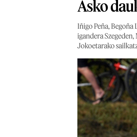
Asko dau
Iñigo Peña, Begoña L
igandera Szegeden, 
Jokoetarako sailkat