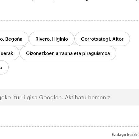
o, Begoña
Rivero, Higinio
Gorrotxategi, Aitor
duerak
Gizonezkoen arrauna eta piraguismoa
a
oko iturri gisa Googlen.
Aktibatu hemen
Ez dago iruzkin