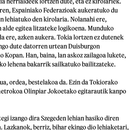
ia herrialdeek lortzen dute, eta ez kirolariek.
oren, Espainiako Federazioak aukeratuko du
 lehiatuko den kirolaria. Nolanahi ere,
n alde egitea litzateke logikoena. Munduko
la ere, azken aukera. Tokia lortzen ez dutenek
ango dute datorren urtean Duisburgon
 Kopan. Han, baina, lan askoz zailagoa lukete,
o lehena bakarrik sailkatuko bailitzateke.
ua, ordea, bestelakoa da. Ezin da Tokiorako
metrokoa Olinpiar Jokoetako egitarautik kanpo
egi izango dira Szegeden lehian hasiko diren
. Lazkanok, berriz, bihar ekingo dio lehiaketari,