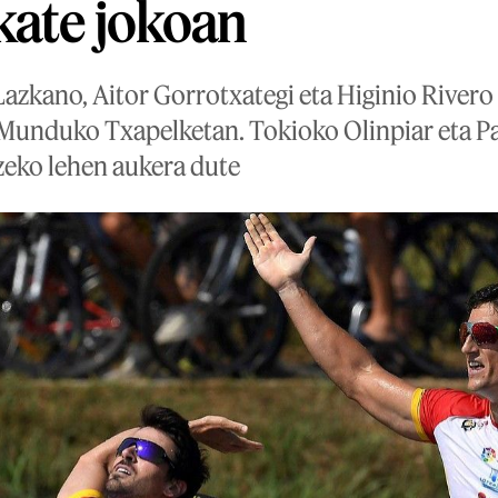
kate jokoan
azkano, Aitor Gorrotxategi eta Higinio Rivero 
Munduko Txapelketan. Tokioko Olinpiar eta Pa
zeko lehen aukera dute