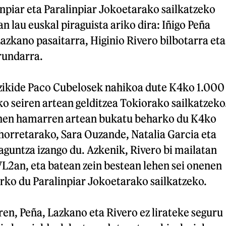
piar eta Paralinpiar Jokoetarako sailkatzeko
n lau euskal piraguista ariko dira: Iñigo Peña
zkano pasaitarra, Higinio Rivero bilbotarra eta
rundarra.
zikide Paco Cubelosek nahikoa dute K4ko 1.000
 seiren artean gelditzea Tokiorako sailkatzeko
ehen hamarren artean bukatu beharko du K4ko
horretarako, Sara Ouzande, Natalia Garcia eta
aguntza izango du. Azkenik, Rivero bi mailatan
L2an, eta batean zein bestean lehen sei onenen
rko du Paralinpiar Jokoetarako sailkatzeko.
rren, Peña, Lazkano eta Rivero ez lirateke seguru