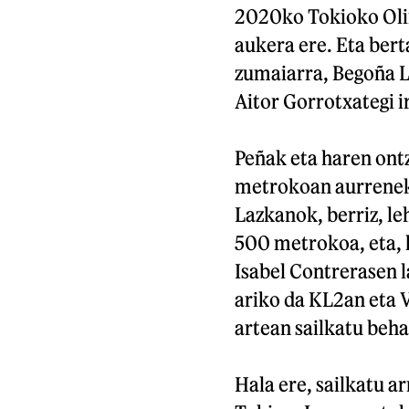
2020ko Tokioko Olin
aukera ere. Eta berta
zumaiarra, Begoña La
Aitor Gorrotxategi i
Peñak eta haren ont
metrokoan aurreneko
Lazkanok, berriz, l
500 metrokoa, eta, 
Isabel Contrerasen l
ariko da KL2an eta V
artean sailkatu beha
Hala ere, sailkatu a