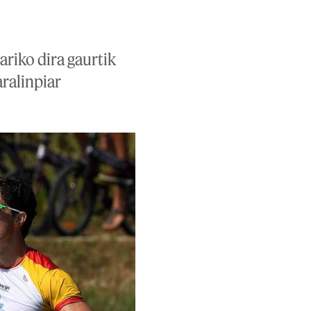
ariko dira gaurtik
ralinpiar