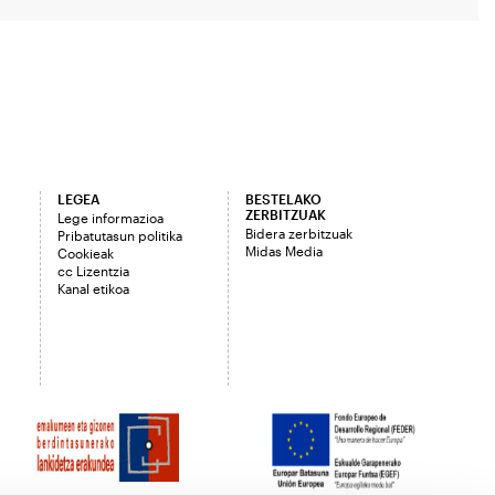
LEGEA
BESTELAKO
ZERBITZUAK
Lege informazioa
Bidera zerbitzuak
Pribatutasun politika
Midas Media
Cookieak
cc Lizentzia
Kanal etikoa