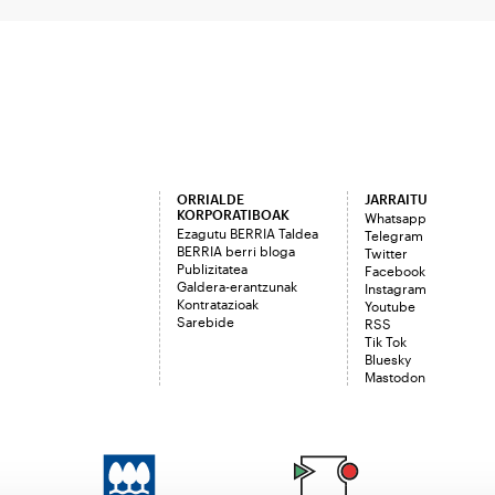
ORRIALDE
JARRAITU
KORPORATIBOAK
Whatsapp
Ezagutu BERRIA Taldea
Telegram
BERRIA berri bloga
Twitter
Publizitatea
Facebook
Galdera-erantzunak
Instagram
Kontratazioak
Youtube
Sarebide
RSS
Tik Tok
Bluesky
Mastodon