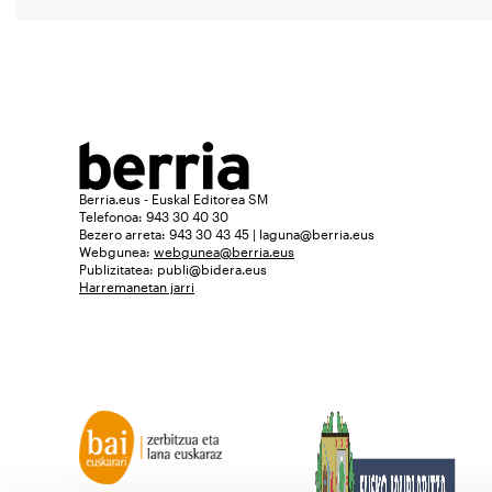
Berria.eus - Euskal Editorea SM
Telefonoa: 943 30 40 30
Bezero arreta: 943 30 43 45 | laguna@berria.eus
Webgunea:
webgunea@berria.eus
Publizitatea:
publi@bidera.eus
Harremanetan jarri