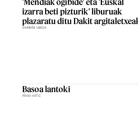
'Mendiak ogibide' eta 'Euskal
izarra beti pizturik' liburuak
plazaratu ditu Dakit argitaletxea
GARBIÑE UBEDA
Basoa lantoki
IÑIGO ASTIZ