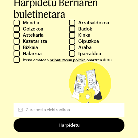
Harpidetu Berriaren
buletinetara
Mendia
Arratsaldekoa
Goizekoa
Badok
Astekaria
Kinka
Kazetaritza
Gipuzkoa
Bizkaia
Araba
Nafarroa
Iparraldea
Izena ematean
pribatutasun politika
onartzen duzu.