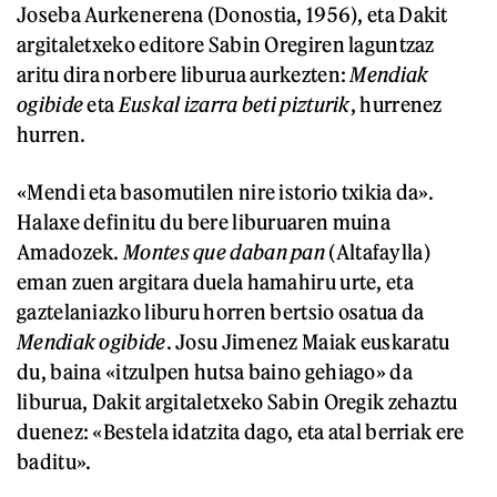
Joseba Aurkenerena (Donostia, 1956), eta Dakit
argitaletxeko editore Sabin Oregiren laguntzaz
aritu dira norbere liburua aurkezten:
Mendiak
ogibide
eta
Euskal izarra beti pizturik
, hurrenez
hurren.
«Mendi eta basomutilen nire istorio txikia da».
Halaxe definitu du bere liburuaren muina
Amadozek.
Montes que daban pan
(Altafaylla)
eman zuen argitara duela hamahiru urte, eta
gaztelaniazko liburu horren bertsio osatua da
Mendiak ogibide
. Josu Jimenez Maiak euskaratu
du, baina «itzulpen hutsa baino gehiago» da
liburua, Dakit argitaletxeko Sabin Oregik zehaztu
duenez: «Bestela idatzita dago, eta atal berriak ere
baditu».