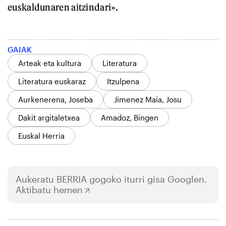
euskaldunaren aitzindari».
GAIAK
Arteak eta kultura
Literatura
Literatura euskaraz
Itzulpena
Aurkenerena, Joseba
Jimenez Maia, Josu
Dakit argitaletxea
Amadoz, Bingen
Euskal Herria
Aukeratu
BERRIA
gogoko iturri gisa Googlen.
Aktibatu hemen