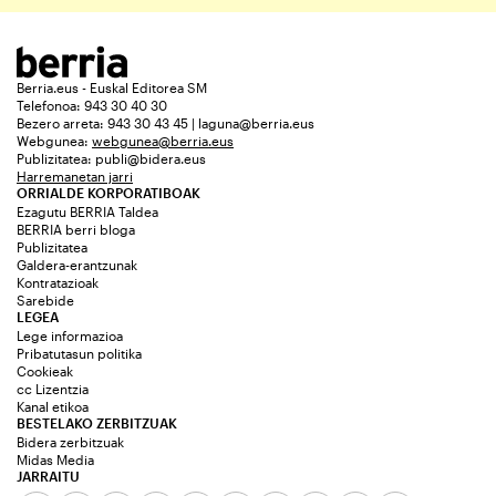
Berria.eus - Euskal Editorea SM
Telefonoa: 943 30 40 30
Bezero arreta: 943 30 43 45 | laguna@berria.eus
Webgunea:
webgunea@berria.eus
Publizitatea:
publi@bidera.eus
Harremanetan jarri
ORRIALDE KORPORATIBOAK
Ezagutu BERRIA Taldea
BERRIA berri bloga
Publizitatea
Galdera-erantzunak
Kontratazioak
Sarebide
LEGEA
Lege informazioa
Pribatutasun politika
Cookieak
cc Lizentzia
Kanal etikoa
BESTELAKO ZERBITZUAK
Bidera zerbitzuak
Midas Media
JARRAITU