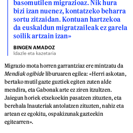
basomutilen migrazioaz. Nik hura
bizi izan nuenez, kontatzeko beharra
sortu zitzaidan. Kontuan hartzekoa
da euskaldun migratzaileak ez garela
soilik artzain izan»
BINGEN AMADOZ
Idazle eta kazetaria
Migrazio mota horren garrantziaz ere mintzatu da
Mendiak ogibide
liburuaren egilea: «Herri askotan,
bertako mutil gazte guztiek egiten zuten alde
mendira, eta Gabonak arte ez ziren itzultzen.
Jaiegun horiek etxekoekin pasatzen zituzten, eta
berehala Inauteriak antolatzen zituzten, nahiz eta
artean ez egokitu, ospakizunak gazteekin
egitearren».