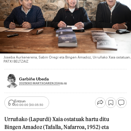
Joseba Aurkenerena, Sabin Oregi eta Bingen Amadoz, Urruñako Xaia ostatuan.
PATXI BELTZAIZ
Garbiñe Ubeda
2025EKO MARTXOAREN 20A
15:16
Entzun
00:00:00
00:05:50
Urruñako (Lapurdi) Xaia ostatuak hartu ditu
Bingen Amadoz (Tafalla, Nafarroa, 1952) eta