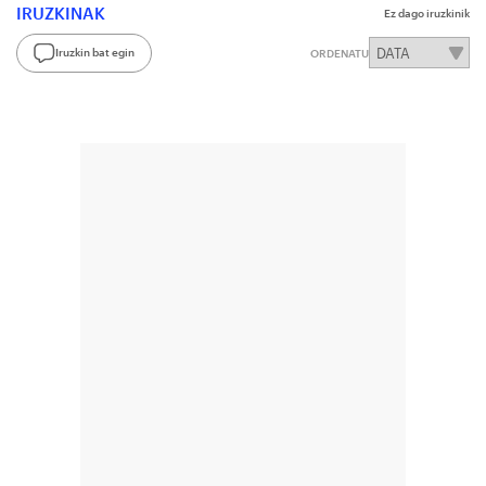
IRUZKINAK
Ez dago iruzkinik
Iruzkin bat egin
ORDENATU