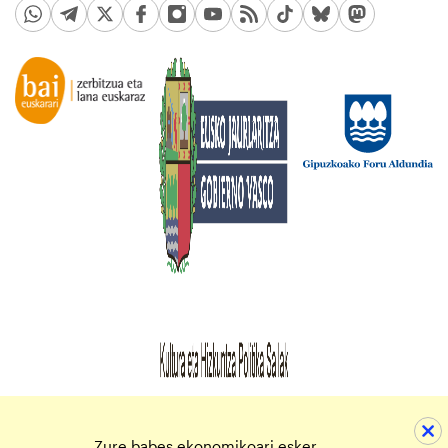
Zure babes ekonomikoari esker