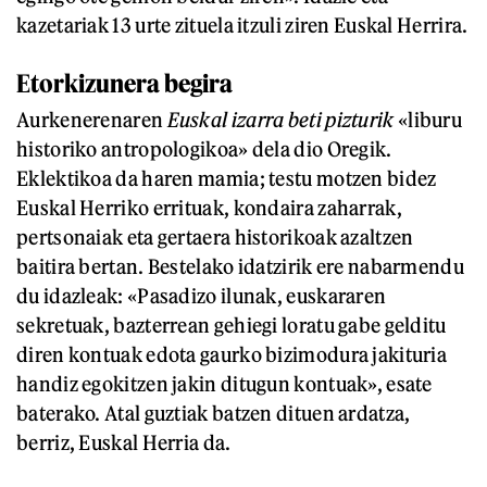
kazetariak 13 urte zituela itzuli ziren Euskal Herrira.
Etorkizunera begira
Aurkenerenaren
Euskal izarra beti pizturik
«liburu
historiko antropologikoa» dela dio Oregik.
Eklektikoa da haren mamia; testu motzen bidez
Euskal Herriko errituak, kondaira zaharrak,
pertsonaiak eta gertaera historikoak azaltzen
baitira bertan. Bestelako idatzirik ere nabarmendu
du idazleak: «Pasadizo ilunak, euskararen
sekretuak, bazterrean gehiegi loratu gabe gelditu
diren kontuak edota gaurko bizimodura jakituria
handiz egokitzen jakin ditugun kontuak», esate
baterako. Atal guztiak batzen dituen ardatza,
berriz, Euskal Herria da.