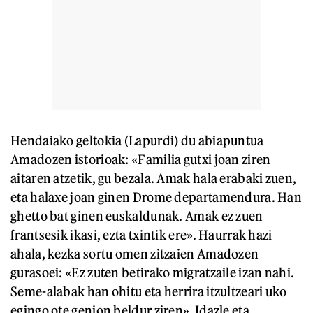
Hendaiako geltokia (Lapurdi) du abiapuntua
Amadozen istorioak: «Familia gutxi joan ziren
aitaren atzetik, gu bezala. Amak hala erabaki zuen,
eta halaxe joan ginen Drome departamendura. Han
ghetto bat ginen euskaldunak. Amak ez zuen
frantsesik ikasi, ezta txintik ere». Haurrak hazi
ahala, kezka sortu omen zitzaien Amadozen
gurasoei: «Ez zuten betirako migratzaile izan nahi.
Seme-alabak han ohitu eta herrira itzultzeari uko
egingo ote genion beldur ziren». Idazle eta