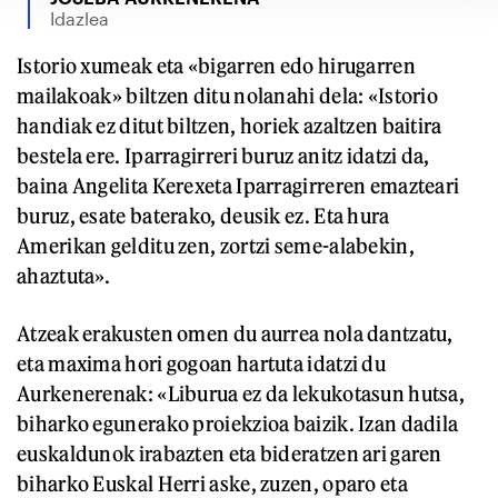
Idazlea
Istorio xumeak eta «bigarren edo hirugarren
mailakoak» biltzen ditu nolanahi dela: «Istorio
handiak ez ditut biltzen, horiek azaltzen baitira
bestela ere. Iparragirreri buruz anitz idatzi da,
baina Angelita Kerexeta Iparragirreren emazteari
buruz, esate baterako, deusik ez. Eta hura
Amerikan gelditu zen, zortzi seme-alabekin,
ahaztuta».
Atzeak erakusten omen du aurrea nola dantzatu,
eta maxima hori gogoan hartuta idatzi du
Aurkenerenak: «Liburua ez da lekukotasun hutsa,
biharko egunerako proiekzioa baizik. Izan dadila
euskaldunok irabazten eta bideratzen ari garen
biharko Euskal Herri aske, zuzen, oparo eta