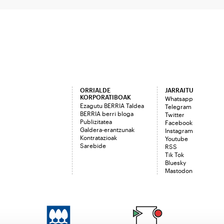
ORRIALDE
JARRAITU
KORPORATIBOAK
Whatsapp
Ezagutu BERRIA Taldea
Telegram
BERRIA berri bloga
Twitter
Publizitatea
Facebook
Galdera-erantzunak
Instagram
Kontratazioak
Youtube
Sarebide
RSS
Tik Tok
Bluesky
Mastodon