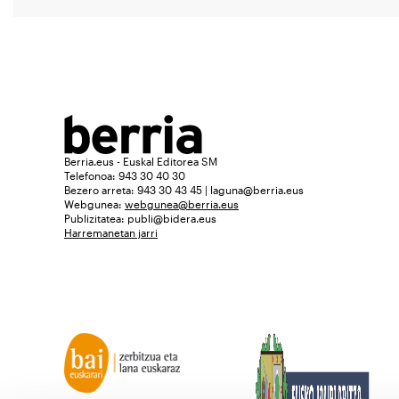
Berria.eus - Euskal Editorea SM
Telefonoa: 943 30 40 30
Bezero arreta: 943 30 43 45 | laguna@berria.eus
Webgunea:
webgunea@berria.eus
Publizitatea:
publi@bidera.eus
Harremanetan jarri