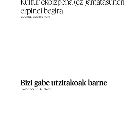
Kultur ekoizpena (ez-)amatasunen
erpinei begira
EDURNE BEGIRISTAIN
Bizi gabe utzitakoak barne
ITZIAR UGARTE IRIZAR