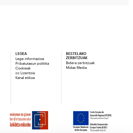
LEGEA
BESTELAKO
ZERBITZUAK
Lege informazioa
Bidera zerbitzuak
Pribatutasun politika
Midas Media
Cookieak
cc Lizentzia
Kanal etikoa