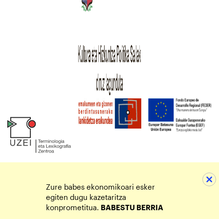
Zure babes ekonomikoari esker
egiten dugu kazetaritza
konprometitua.
BABESTU BERRIA