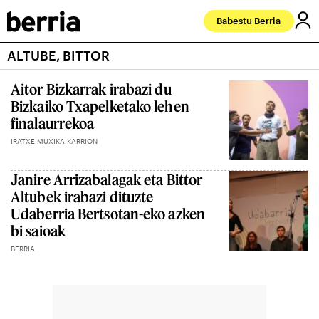
Babestu Berria
ALTUBE, BITTOR
Aitor Bizkarrak irabazi du
Bizkaiko Txapelketako lehen
finalaurrekoa
IRATXE MUXIKA KARRION
Janire Arrizabalagak eta Bittor
Altubek irabazi dituzte
Udaberria Bertsotan-eko azken
bi saioak
BERRIA