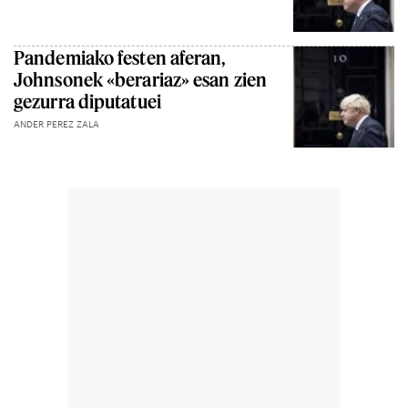
Pandemiako festen aferan,
Johnsonek «berariaz» esan zien
gezurra diputatuei
ANDER PEREZ ZALA