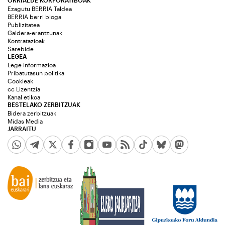
ORRIALDE KORPORATIBOAK
Ezagutu BERRIA Taldea
BERRIA berri bloga
Publizitatea
Galdera-erantzunak
Kontratazioak
Sarebide
LEGEA
Lege informazioa
Pribatutasun politika
Cookieak
cc Lizentzia
Kanal etikoa
BESTELAKO ZERBITZUAK
Bidera zerbitzuak
Midas Media
JARRAITU