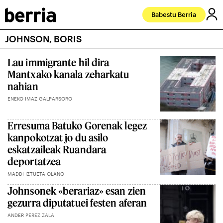
Babestu Berria
JOHNSON, BORIS
Lau immigrante hil dira
Mantxako kanala zeharkatu
nahian
ENEKO IMAZ GALPARSORO
Erresuma Batuko Gorenak legez
kanpokotzat jo du asilo
eskatzaileak Ruandara
deportatzea
MADDI IZTUETA OLANO
Johnsonek «berariaz» esan zien
gezurra diputatuei festen aferan
ANDER PEREZ ZALA