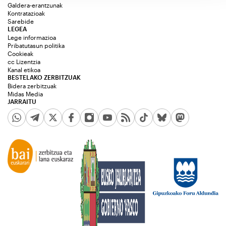
Galdera-erantzunak
Kontratazioak
Sarebide
LEGEA
Lege informazioa
Pribatutasun politika
Cookieak
cc Lizentzia
Kanal etikoa
BESTELAKO ZERBITZUAK
Bidera zerbitzuak
Midas Media
JARRAITU