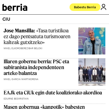
Babestu Berria
CIU
Jose Mansilla:
«Tasa turistikoa
ez dago pentsatuta turismoaren
kalteak gutxitzeko»
MIKEL ELKOROBEREZIBAR BELOKI
Illaren gobernu berria: PSC eta
subiranista independenteen
arteko balantza
MIKEL GARCIA MARTIKORENA
EAJk eta CiUk egin dute koaliziorako akordioa
EDURNE BEGIRISTAIN
Masen gobernua «kanpotik» babesten