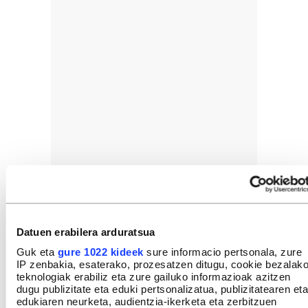
Datuen erabilera arduratsua
Guk eta
gure 1022 kideek
sure informacio pertsonala, zure
IP zenbakia, esaterako, prozesatzen ditugu, cookie bezalak
teknologiak erabiliz eta zure gailuko informazioak azitzen
dugu publizitate eta eduki pertsonalizatua, publizitatearen eta
edukiaren neurketa, audientzia-ikerketa eta zerbitzuen